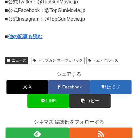
■公式Twitter：@TopGunMovie.jp
■公式Facebook：@TopGunMovie.jp
■公式Instagram：@TopGunMovie.jp
■
他の記事も読む
ニュース
トップガン マーヴェリック
トム・クルーズ
シェアする
X
Facebook
はてブ
LINE
コピー
シネマズ 編集部をフォローする