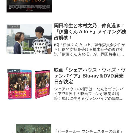
岡田将生と木村文乃、仲良過ぎ！
ニュース
『伊藤くん A to E』メイキング独
占解禁！
(C)「伊藤くん A to E」製作委員会女性か
ら圧倒的支持を受ける柚木麻子の傑作小
説「伊藤くん A to E」が、岡田将生と木
村文乃W主演で遂に映画化、12日(金)より
全国にて絶賛上映中。話題作への出演が
相次ぎその存在感を際立たせる実力派...
映画『シェアハウス・ウィズ・ヴ
ニュース
ァンパイア』Blu-ray＆DVD発売
日が決定
シェアハウスの相手は…なんとヴァンパ
イア!?世界中の映画ファンが爆笑＆喝
采！現代に生きるヴァンパイアの陽気で
奇妙な共同生活を描く映画『シェアハウ
ス・ウィズ・ヴァンパイア』2014年のト
ロント国際映画祭、メルボルン国際映画
祭、そしてシッチェス...
『ピータールー マンチェスターの悲劇』