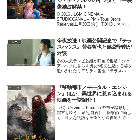
シ・デ・パルマのインタビュー映
像独占解禁！
© 2016 / LGM CINEMA –
STUDIOCANAL – PM - Tous Droits
Réservés11月30日(金)、TOHOシネマズ
シャンテほか全国公開の『マダムのおか
しな晩餐会』より、ロッシ・デ・パルマ
の...
今夜放送！映画公開記念で『テラ
ニュース
スハウス』菅谷哲也と島袋聖南が
対談
あの人気テレビ番組が映画で復活！シェ
アハウスに暮らす男女6名の生活する姿を
追いかけたリアリティ番組『テラスハウ
ス』の劇場作品『テラスハウス クロージ
ング・ドア』が、2015年2月14日（土）
から、全国で公開されます。海の見える
『移動都市／モータル・エンジ
ニュース
テラスハウスを...
ン』ほか、異世界に惹き込まれる
映画を一挙紹介！
（C）Universal Pictures“都市が移動し、
都市を喰う世界”を舞台に、衝撃的で新し
く、壮大な物語を圧倒的な映像迫力で描
き出す冒険ファンタジー超大作『移動都
市／モータル・エンジン』が3月1日
（金）より全国公開となる。製作を務め
た...