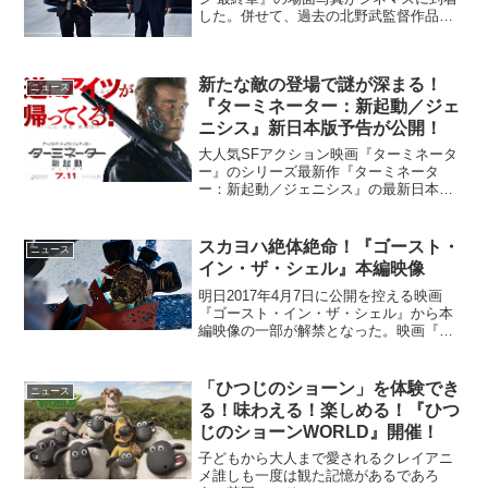
した。併せて、過去の北野武監督作品全
てがBlu-ray化されることも発表となっ
た。映画『アウトレイジ 最終章』場面写
真、到着！映画『『アウトレイジ 最終
新たな敵の登場で謎が深まる！
章』は、北野武...
ニュース
『ターミネーター：新起動／ジェ
ニシス』新日本版予告が公開！
大人気SFアクション映画『ターミネータ
ー』のシリーズ最新作『ターミネータ
ー：新起動／ジェニシス』の最新日本版
トレーラーが解禁された。12年ぶりにア
ーノルド・シュワルツェネッガーが出演
することでも話題を呼んでいる本作は、
スカヨハ絶体絶命！『ゴースト・
ニュース
語り継がれてきた『ター...
イン・ザ・シェル』本編映像
明日2017年4月7日に公開を控える映画
『ゴースト・イン・ザ・シェル』から本
編映像の一部が解禁となった。映画『ゴ
ースト・イン・ザ・シェル』本編映像解
禁！機械の体を持つ、世界最強の捜査官
(スカーレット・ヨハンソン)。残されたの
「ひつじのショーン」を体験でき
ニュース
は、脳と、わずか...
る！味わえる！楽しめる！『ひつ
じのショーンWORLD』開催！
子どもから大人まで愛されるクレイアニ
メ誰しも一度は観た記憶があるであろ