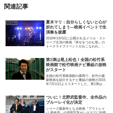
関連記事
夏木マリ：自分らしくないと心が
ニュース
折れてしまう―映画イベントで生
演奏を披露
2016年3月5日に公開されるメリル・スト
リープ主演の映画『幸せをつかむ歌』の
トークライブイベントがおこなわれ、夏
木マリがメリル・ストリープ演じるロッ
クミュージシャン・リッキーを彷彿とさ
せるライブを披露した。まさに『幸せを
第1弾は尾上松也！全国の松竹系
ニュース
つかむ歌』のリッキ...
映画館で松竹映画ナビ番組の放映
がスタート
全国の松竹系映画館の幕間で、松竹の最
新映画を紹介するナビ番組の放映が2015
年7月11日よりスタートした。第1弾は尾
上松也が松竹映画をナビゲート！この企
画は、松竹120周年・SMT（松竹マルチ
プレックスシアターズ）20周年を記念し
ついに！北野武監督作、全作品の
ニュース
行われるも...
ブルーレイ化が決定
シリーズ最新作となる映画『アウトレイ
ジ 最終章』の場面写真がシネマズに到着