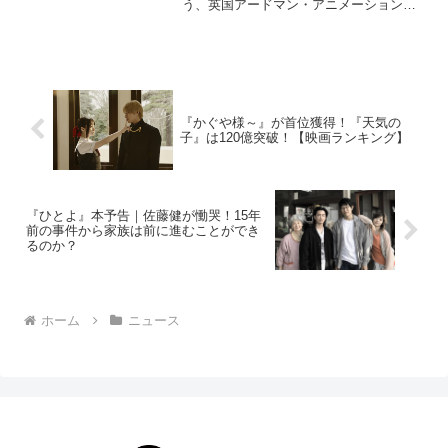
う、英国アードマン・アニメーションズ
製作の名作クレイ・アニメーション「ひ
つじのショーン」の世界を体験出来るイ
ベント『ひつじのショーンWORLD』が、
小田急百貨店 町田店に...
『かぐや様～』が首位獲得！『天気の
子』は120億突破！【映画ランキング】
『ひとよ』本予告｜佐藤健が慟哭！15年
前の事件から家族は前に進むことができ
るのか？
ホーム
ニュース