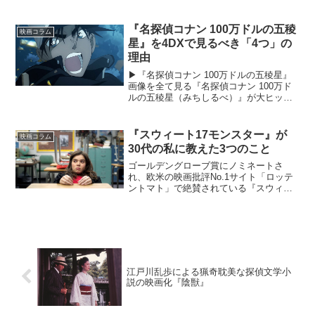
『ダンケルク』が日本公開されます。第2
次世界大戦が勃発して間もない1940年㋅
のイギリス...
『名探偵コナン 100万ドルの五稜
映画コラム
星』を4DXで見るべき「4つ」の
理由
▶︎『名探偵コナン 100万ドルの五稜星』
画像を全て見る『名探偵コナン 100万ド
ルの五稜星（みちしるべ）』が大ヒット
上映中だ。今回も公開初日の興行収入が
9.6億円を突破する超ロケットスタートと
なり、シリーズ最高の138.8億円の興行収
『スウィート17モンスター』が
映画コラム
入記...
30代の私に教えた3つのこと
ゴールデングローブ賞にノミネートさ
れ、欧米の映画批評No.1サイト「ロッテ
ントマト」で絶賛されている『スウィー
ト17モンスター』が、とうとう日本の映
画館にも到着しました。(C) MMXVI STX
Productions, LLC. All...
江戸川乱歩による猟奇耽美な探偵文学小
説の映画化『陰獣』