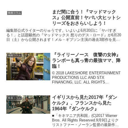
まだ間に合う！『マッドマック
映画コラム
ス』公開直前！ヤバい大ヒットシ
リーズをおさらいしよう！
編集部公式ライターのりゅうです。いよいよ6月20日に「ヤバすぎ
る！」と話題騒然の『マッドマックス 怒りのデス・ロード』が6月20
日（土）から公開されます！メル・ギブソン主演の過去3部作を見な
くても、充分すぎるほど楽しめる作品にはなっているけ...
『ライリーノース 復讐の女神』
映画コラム
ランボーも真っ青の最強ママ、降
臨！
© 2018 LAKESHORE ENTERTAINMENT
PRODUCTIONS LLC AND STX
FINANCING, LLC. ALL RIGHTS
RESERVED.愛する者を奪われた主人公
が復讐のために悪を成敗する映画やド...
イギリスから見た2017年『ダン
映画コラム
ケルク』、フランスから見た
1964年『ダンケルク』
■「キネマニア共和国」(C)2017 Warner
Bros. All Rights Reserved.9月9日よりク
リストファー・ノーラン監督の最新作