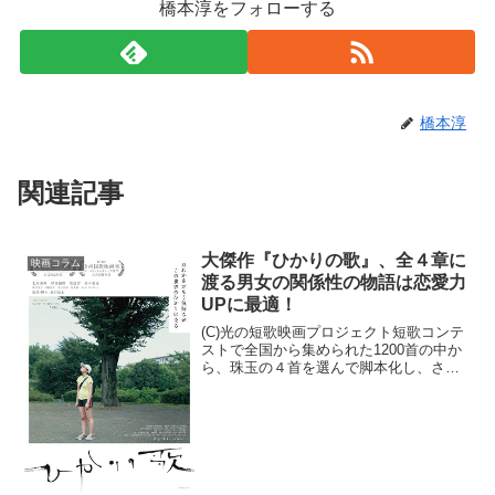
橋本淳をフォローする
橋本淳
関連記事
大傑作『ひかりの歌』、全４章に
映画コラム
渡る男女の関係性の物語は恋愛力
UPに最適！
(C)光の短歌映画プロジェクト短歌コンテ
ストで全国から集められた1200首の中か
ら、珠玉の４首を選んで脚本化し、さら
にそこから長編映画として製作された
『ひかりの歌』。１月12日より公開され
たこの話題作を、今回は初日の舞台挨拶
付きの回で鑑賞し...