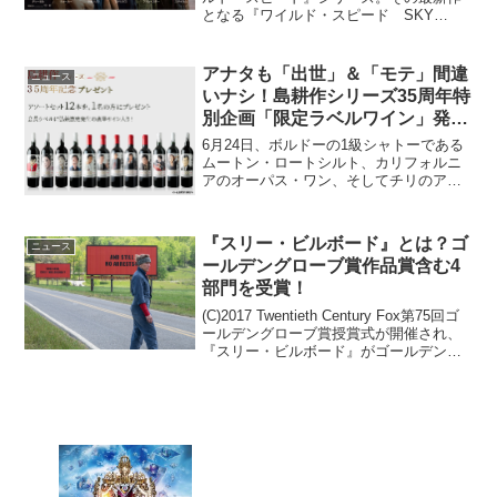
となる『ワイルド・スピード SKY
MISSION』の新映像が公開された。新映
像では以前に公開された予告映像をさら
に上回る、強烈なアクションを楽しむこ
アナタも「出世」＆「モテ」間違
ニュース
とができる。『ワイ...
いナシ！島耕作シリーズ35周年特
別企画「限定ラベルワイン」発
表！
6月24日、ボルドーの1級シャトーである
ムートン・ロートシルト、カリフォルニ
アのオーパス・ワン、そしてチリのアル
マヴィーヴァでも才能を発揮した「VINA
MARTY」のオーナー兼醸造責任者でもあ
る、カリスマ醸造家のパスカル・マーテ
『スリー・ビルボード』とは？ゴ
ニュース
ィ氏の来日...
ールデングローブ賞作品賞含む4
部門を受賞！
(C)2017 Twentieth Century Fox第75回ゴ
ールデングローブ賞授賞式が開催され、
『スリー・ビルボード』がゴールデング
ローブ賞作品賞(ドラマ部門)を含む4部門
を受賞した。このニュースのポイント・
『スリー・ビルボード』が...