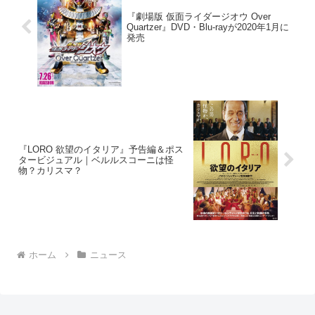
『劇場版 仮面ライダージオウ Over
Quartzer』DVD・Blu-rayが2020年1月に
発売
『LORO 欲望のイタリア』予告編＆ポス
タービジュアル｜ベルルスコーニは怪
物？カリスマ？
ホーム
ニュース