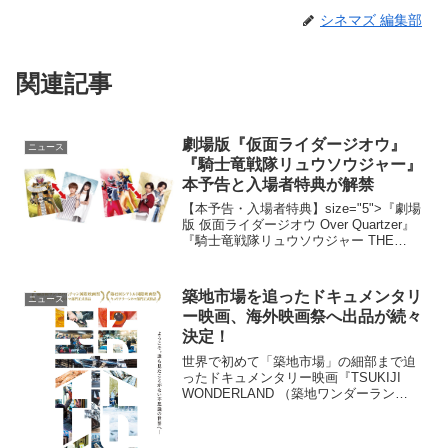
シネマズ 編集部
関連記事
劇場版『仮面ライダージオウ』
ニュース
『騎士竜戦隊リュウソウジャー』
本予告と入場者特典が解禁
【本予告・入場者特典】size="5">『劇場
版 仮面ライダージオウ Over Quartzer』
『騎士竜戦隊リュウソウジャー THE
MOVIE タイムスリップ!恐竜パニック!!』
7月26日（金）公開新元号をむかえての最
初の「仮...
築地市場を追ったドキュメンタリ
ニュース
ー映画、海外映画祭へ出品が続々
決定！
世界で初めて「築地市場」の細部まで迫
ったドキュメンタリー映画『TSUKIJI
WONDERLAND （築地ワンダーラン
ド）』が、シアトル国際映画祭とサン・
セバスチャン国際映画祭に出品されるこ
とがあきらかとなった。また、あわせて