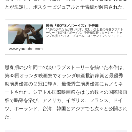
とが決定し、ポスタービジュアルと予告編が解禁された。
映画『BOYS／ボーイズ』予告編
15歳の少年たちが織りなす、眩しいひと夏の青春ラブスト
ーリー『BOYS／ボーイズ』予告編監督：ミーシャ・キャ
ンプ出演：ヘイス・ブローム、コ・サンドフリット、ト
ン・カス、フェルディ・ストフミール2014年/オランダ/80
分/カラー/5.1ch...
www.youtube.com
思春期の少年同士の淡いラブストーリーを描いた本作は、
第33回オランダ映画祭でオランダ映画批評家賞と最優秀
助演男優賞の 2 冠に輝き、最優秀主演男優賞にもノミネ
ートされた。シアトル国際映画祭をはじめ数々の国際映画
祭で喝采を浴び、アメリカ、イギリス、フランス、ドイ
ツ、ポーランド、台湾、韓国とアジアでも次々と公開され
た。