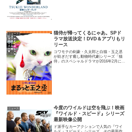
ティザービジュ...
猫侍が帰ってくるにゃあ。SPド
ニュース
ラマ放送決定！DVD＆アプリもリ
リース
コワモテの剣豪・久太郎と白猫・玉之丞
が紡ぎだす癒し動物時代劇シリーズ「猫
侍」のスペシャルドラマが2016年2月に放
送されることが決定した。猫侍が帰って
くるにゃあ！スペシャルドラマ放送決定
「猫侍」は、“まだら鬼”の異名を持つコワ
モテの剣豪・斑...
今度のワイルドは空を飛ぶ！映画
ニュース
『ワイルド・スピード』シリーズ
最新映像公開
ド派手なカーアクションで人気の『ワイ
ルド・スピード』シリーズ。その最新作