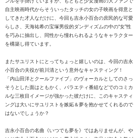
ンルを手掛けていますが、もともと少女漫画の大ファンで
自主映画時代からそういったタッチの女の子映画を得意と
してきた才人なだけに、今回も吉永小百合の庶民的な可愛
らしさ、天海祐希の宝塚男役的ダンディズムの中の“女”性
を巧みに抽出し、同性から憧れられるようなキャラクター
を構築し得ています。
またサユリストにとってちょっと嬉しいのは、今回の吉永
小百合の夫役が前川清という意外なキャスティング！
「内山田洋とクールファイブ」のヴォーカルとしてのさっ
そうとした面はともかく、バラエティ番組などでのコミカ
ルな三枚目イメージが強かった彼だけに、このキャスティ
ングは大いにサユリストを嫉妬＆夢を抱かせてくれるので
はないでしょうか？
吉永小百合の名曲《いつでも夢を》ではありませんが、や