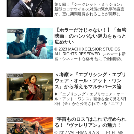
第５回：『シークレット・ミッション』
新型コロナウイルス対策の緊急事態宣言
が、更に期間延長されることが濃厚にな
った今日この頃。全国規模で映画館が休
館中のため、最近は自宅やスマホでの映
画鑑賞に慣れてきた、そんな方も多いの
【ホラーだけじゃない！】「台湾
映画コラム
ではないでしょうか。確か...
映画」のハンパない魅力をもっと
広めたい
©️ 2023 MACHI XCELSIOR STUDIOS
ALL RIGHTS RESERVED. シネマート新
宿・シネマート心斎橋 他にて全国順次公
開中！日本ではまだまだ上映作品数が少
ない「台湾映画」。邦画やハリウッド映
画などに比べて...
＜考察＞『エブリシング・エブリ
映画コラム
ウェア・オール・アット・ワン
ス』から考えるマルチバース論
▶︎『エブリシング・エブリウェア・オー
ル・アット・ワンス』画像を全て見る3月
3日（金）から公開されている『エブリシ
ング・エブリウェア・オール・アット・
ワンス』。この映画は、破産寸前のコイ
ンランドリーを経営する中国系アメリカ
“宇宙ものロス”はこれで埋められ
映画コラム
人移民のエヴリンが...
る！『ヴァレリアン』の魅力！
© 2017 VALERIAN S.A.S. - TF1 FILMS