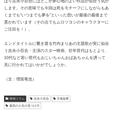
はり吉永小百合にはどこか夢心地のよい作品が似合う気が
します。その意味でも今回は死をモチーフにしながらもあ
くまでも“いつまでも夢を”といった想いが最後の最後まで
貫かれています（その点でもムロツヨシのキャラクターに
ご注目を！）。
エンドタイトルに響き渡る竹内まりあの主題歌が実に似合
う吉永小百合・主演のスター映画、壮年世代はもとより、
10代など若い世代もおじいちゃんおばあちゃんを誘って
見に行かれてはいかがでしょうか。
（文：増當竜也）
映画コラム
吉永小百合
天海祐希
最高の人生の見つけ方