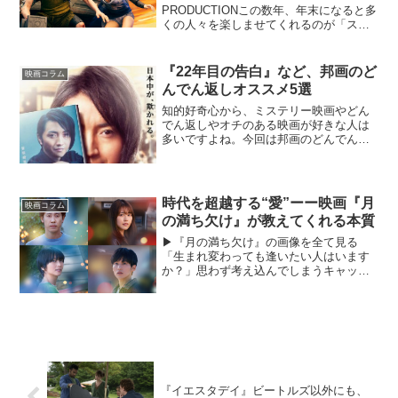
PRODUCTIONこの数年、年末になると多
くの人々を楽しませてくれるのが「スタ
ー・ウォーズ」新三部作シリーズ。今年
の6月には人気キャラクターの若き日を描
く『ハン・ソロ』...
『22年目の告白』など、邦画のど
映画コラム
んでん返しオススメ5選
知的好奇心から、ミステリー映画やどん
でん返しやオチのある映画が好きな人は
多いですよね。今回は邦画のどんでん返
しといえばどんな作品がある？というこ
とで、おすすめの邦画どんでん返し作品
を紹介したいと思います。1：藤原竜也、
伊藤英明、仲村トオルの...
時代を超越する“愛”ーー映画『月
映画コラム
の満ち欠け』が教えてくれる本質
▶︎『月の満ち欠け』の画像を全て見る
「生まれ変わっても逢いたい人はいます
か？」思わず考え込んでしまうキャッチ
コピーが冠された映画『月の満ち欠け』
が、2022年12月2日に公開を迎えた。佐
藤正午の同名小説を原作とした本作に
は、大泉洋、柴咲コウ...
『イエスタデイ』ビートルズ以外にも、