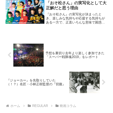
壇。観客を前に撮...
「おそ松さん」の実写化として大
正解だと思う理由
『おそ松さん』の実写化が決まったと
き、楽しみな気持ちや応援する気持ちが
ある一方で、正直いろんな意味で困惑し
た。なぜなら筆者はアニメ「おそ松さ
ん」1期の放送中からがっつりハマってい
た一方で、Snow Manのファンでもあると
いう、両方好きな人...
予想を裏切り去年より楽しく参加できた
「スーパー戦隊魂2019」をレポート
『ジョーカー』を先取りしていた
（！？）名匠・小林正樹監督の『切腹』
ホーム
REGULAR
映画コラム