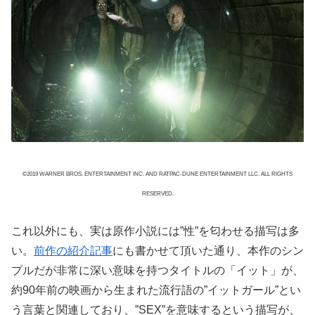
©2019 WARNER BROS. ENTERTAINMENT INC. AND RATPAC-DUNE ENTERTAINMENT LLC. ALL RIGHTS
RESERVED.
これ以外にも、実は原作小説には”性”を匂わせる描写は多
い。
前作の紹介記事
にも書かせて頂いた通り、本作のシン
プルだが非常に深い意味を持つタイトルの「イット」が、
約90年前の映画から生まれた流行語の”イットガール”とい
う言葉と関連しており、”SEX”を意味するという描写が、