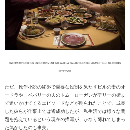
©2019 WARNER BROS. ENTERTAINMENT INC. AND RATPAC-DUNE ENTERTAINMENT LLC. ALL RIGHTS
RESERVED.
ただ、原作小説の終盤で重要な役割を果たすビルの妻のオ
ードラや、ベバリーの夫のトム・ローガンがデリーの街ま
で追いかけてくるエピソードなどが削られたことで、成長
した彼らが仕事上では皆成功したが、私生活では様々な問
題を抱えているという現在の描写が、かなり薄れてしまっ
た気がしたのも事実。