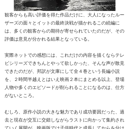
観客からも高い評価を得た作品だけに、大人になったルー
ザーズの面々とイットの最終決戦が描かれるこの続編に
は、多くの観客からの期待が寄せられていたのだが、その
評価は意見が分かれる結果となっている。
実際ネットでの感想には、これだけの内容を描くならテレ
ビシリーズできちんとやって欲しかった、そんな声が散見
できたのだが、邦訳が文庫にして全４巻という長編小説
を、２時間半越えとはいえ映画２本にまとめる以上、登場
人物や多くのエピソードが削られることになるのは、仕方
がないところ。
むしろ、原作小説の大きな魅力であり成功要因だった、過
去と現在が交互に交錯しながらラストに向かって集約され
ていく展開が、映画版では子供時代と成長してからを分け