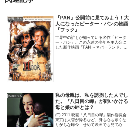
『PAN』公開前に見てみよう！大
映画コラム
人になったピーター・パンの物語
『フック』
世界中の誰もが知っている名作「ピータ
ー・パン」。この永遠の少年を主人公に
した新作映画『PAN ～ネバーランド、夢
のはじまり～』が、今年の秋、公開され
ます。夢の国・ネバーランドへやってき
た少年ピーターがピーター・パンとなる
までを描いている『P...
私の母親は、私を誘拐した人でし
映画コラム
た。『八日目の蟬』が問いかける
母と娘の絆とは？
(C) 2011 映画「八日目の蟬」製作委員会
東京は大雪が降るなど、身も心も寒くな
りがちな昨今、せめて映画でも見て心温
かくなりたいもの。もっとも、今回ご紹
介する『八日目の蟬』は単なるヒューマ