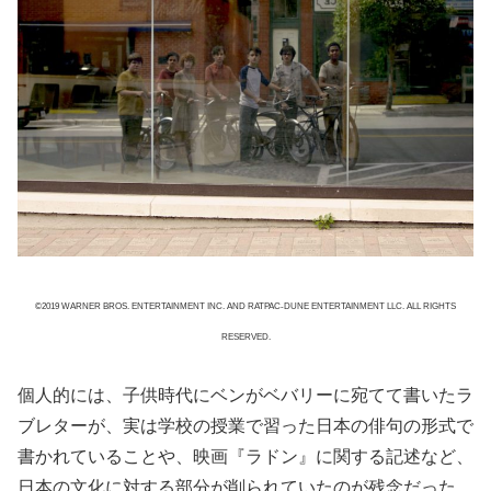
©2019 WARNER BROS. ENTERTAINMENT INC. AND RATPAC-DUNE ENTERTAINMENT LLC. ALL RIGHTS
RESERVED.
個人的には、子供時代にベンがベバリーに宛てて書いたラ
ブレターが、実は学校の授業で習った日本の俳句の形式で
書かれていることや、映画『ラドン』に関する記述など、
日本の文化に対する部分が削られていたのが残念だった。