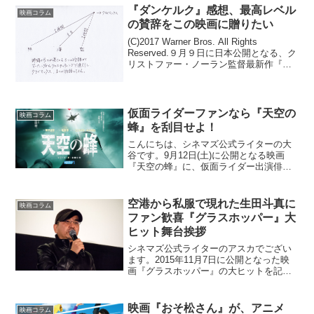
ン映画ではなく、そこに誘拐というシビ
『ダンケルク』感想、最高レベル
映画コラム
アな犯罪が大き...
の賛辞をこの映画に贈りたい
(C)2017 Warner Bros. All Rights
Reserved.９月９日に日本公開となる、ク
リストファー・ノーラン監督最新作『ダ
ンケルク』。一足お先に鑑賞をさせて頂
きましたので語り倒したいと思います。
本当に見事な作品でした...
仮面ライダーファンなら『天空の
映画コラム
蜂』を刮目せよ！
こんにちは、シネマズ公式ライターの大
谷です。9月12日(土)に公開となる映画
『天空の蜂』に、仮面ライダー出演俳優
が多数出演しているのをご存知でしょう
か。簡単に『天空の蜂』についてご紹介
すると、実写化不可能と言われた東野圭
空港から私服で現れた生田斗真に
映画コラム
吾さん原作の同名小説...
ファン歓喜『グラスホッパー』大
ヒット舞台挨拶
シネマズ公式ライターのアスカでござい
ます。2015年11月7日に公開となった映
画『グラスホッパー』の大ヒットを記念
した舞台挨拶が17日、東京・新宿で開催
されました。ゲストには主人公・鈴木を
演じた生田斗真さんと瀧本智行監督が登
映画『おそ松さん』が、アニメ
映画コラム