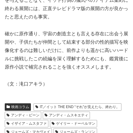
を与えることなく、イット打倒の儀式へのアイテム集めに
終わる展開には、正直テレビドラマ版の展開の方が良かっ
たと思えたのも事実。
確かに原作通り、宇宙の創造主とも言える存在に出会う展
開や、子供たちが仲間として結束する部分の性的描写を映
像化するのは難しいだけに、前作よりも遥かに高いハード
ルに挑戦したこの続編を深く理解するためにも、鑑賞後に
原作小説で補完されることを強くオススメします。
（文：滝口アキラ）
映画コラム
IT／イット THE END “それ”が見えたら、終わり。
アンディ・ビーン
アンディ・ムスキエティ
イザイア・ムスタファ
ゲイリー・ドーベルマン
ジェームズ・マカヴォイ
ジェームズ・ランソン