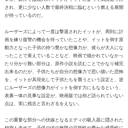
され、更に少ない人数で最終決戦に臨むという燃える展開
が待っているのだ。
ルーザーズによって一度は撃退されたイットが、周到に計
画を練り復讐の機会を待っていたことや、イットを倒す原
動力となった子供の持つ豊かな想像力が、彼らが大人にな
ったことで衰えていることなど、映画で描かれていなかっ
たり分かり難い部分は、原作小説を読むことでかなり補完
出来るのだが、子供たちが自分の想像力で思い描いた恐怖
を、イットが具現化して子供たちを襲うという設定と、逆
にルーザーズの想像力がイットを倒す力にもなるという、
表裏一体の見事な設定が、映画版では殆ど語られていない
点は、実に残念と言わざるをえない。
この重要な部分への伏線となるエディの吸入器に隠された
秘密も含めて、子供の頃の無限の可能性や豊かな感受性に