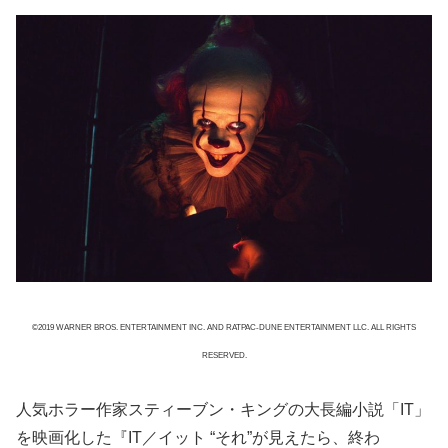
©2019 WARNER BROS. ENTERTAINMENT INC. AND RATPAC-DUNE ENTERTAINMENT LLC. ALL RIGHTS
RESERVED.
人気ホラー作家スティーブン・キングの大長編小説「IT」
を映画化した『IT／イット “それ”が見えたら、終わ