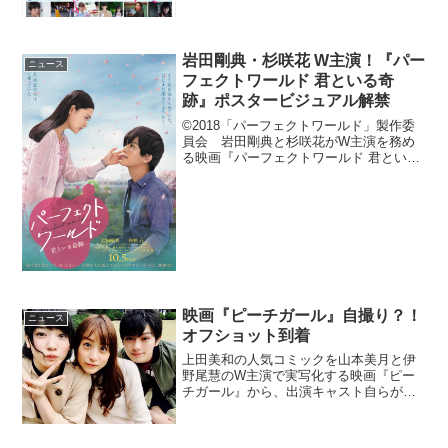
岩田剛典・杉咲花 W主演！『パー
ニュース
フェクトワールド 君といる奇
跡』ポスタービジュアル解禁
©2018「パーフェクトワールド」製作委
員会 岩田剛典と杉咲花がW主演を務め
る映画『パーフェクトワールド 君といる
奇跡』が2018年10月5日（金）より全国
公開。この度ポスタービジュアルが解禁
となった。今回解禁となったポスタービ
ジュアルには...
映画『ピーチガール』自撮り？！
ニュース
オフショット到着
上田美和の人気コミックを山本美月と伊
野尾慧のW主演で実写化する映画『ピー
チガール』から、出演キャスト自らが撮
り下ろした、オフショット写真がシネマ
ズに到着した。映画『ピーチガール』キ
ャスト自らの撮り下ろしオフショット見