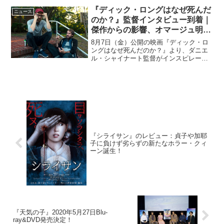
た目は派手だけど中身は超...
『ディック・ロングはなぜ死んだ
ニュース
のか？』監督インタビュー到着｜
傑作からの影響、オマージュ明か
す
8月7日（金）公開の映画『ディック・ロ
ングはなぜ死んだのか？』より、ダニエ
ル・シャイナート監督がインスピレーシ
ョンの源となった傑作について語るイン
タビューが到着した。本作は、奇想天外
なサバイバル・アドベンチャー『スイ
ス・アーミー・マン』で長...
『シライサン』のレビュー：貞子や加耶
子に負けず劣らずの新たなホラー・クィ
ーン誕生！
『天気の子』2020年5月27日Blu-
ray&DVD発売決定！