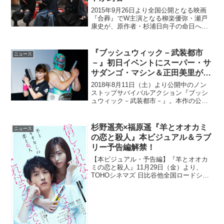
2015年9月26日より全国公開となる映画
『合葬』でW主演となる柳楽優弥・瀬戸
康史が、原作者・杉浦日向子の命日へ寄
せたコメントが到着した。映画『合葬』
は、伝説の漫画雑誌『ガロ』に連載され
日本漫画家協会賞優秀賞を受賞した杉浦
『ブッシュウィック－武装都市
ニュース
日向子の同名傑作の...
－』初日イベントにスーパー・サ
サダンゴ・マシン＆正田美里が登
場！
2018年8月11日（土）より公開中のノン
ストップサバイバルアクション『ブッシ
ュウィック－武装都市－』。本作の公開
初日にトークイベントが開催され、謎の
覆面レスラー、スーパー・ササダンゴ・
マシンとミリタリー女子・正田美里が登
杉野遥亮×福原遥『羊とオオカミ
ニュース
壇した。何の前触れ...
の恋と殺人』本ビジュアル＆ラブ
リー予告編解禁！
【本ビジュアル・予告編】『羊とオオカ
ミの恋と殺人』11月29日（金）より、
TOHOシネマズ 日比谷他全国ロードショ
ー 杉野遥亮×福原遥W主演『羊とオオカ
ミの恋と殺人より、本ビジュアルとラブ
リー予告編が解禁された。本作は、自殺
志願の男の子×殺...