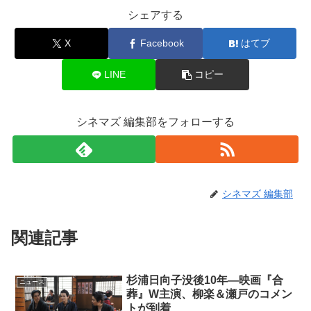
シェアする
X
Facebook
はてブ
LINE
コピー
シネマズ 編集部をフォローする
シネマズ 編集部
関連記事
杉浦日向子没後10年―映画『合
ニュース
葬』W主演、柳楽＆瀬戸のコメン
トが到着