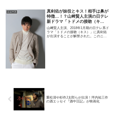
（みやざわ・ひお）に注目が集まってい
る。このニュースのポイント・イケメン
新人研修医の名前は宮沢氷魚（みやざわ
真剣佑が妹役とキス！相手は鼻が
ニュース
ひお）・「MEN'S ...
特徴…！？山﨑賢人主演の日テレ
新ドラマ「トドメの接吻（キ
ス）」第3報
山﨑賢人主演、2018年1月期の日テレ系ド
ラマ「トドメの接吻（キス）」に真剣佑
が出演することが解禁された。このニュ
ースのポイント・山﨑賢人主演ドラマ
「トドメの接吻（キス）」に真剣佑が出
演・真剣佑は、山﨑賢人演じる堂島旺太
郎と妹を奪い合う並樹...
重松清や杉作J太郎らが出演！坪内祐三作
の酒エッセイ『酒中日記』が映画化