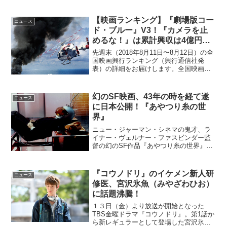
【映画ランキング】『劇場版コー
ニュース
ド・ブルー』V3！『カメラを止
めるな！』は累計興収は4億円突
破！
先週末（2018年8月11日〜8月12日）の全
国映画興行ランキング（興行通信社発
表）の詳細をお届けします。全国映画興
行ランキング1位（→）『劇場版コード・
ブルー -ドクターヘリ緊急救命-』2位
（→）『ミッション：インポッシブル／
幻のSF映画、43年の時を経て遂
ニュース
フォールアウ...
に日本公開！『あやつり糸の世
界』
ニュー・ジャーマン・シネマの鬼才、ラ
イナー・ヴェルナー・ファスビンダー監
督の幻のSF作品『あやつり糸の世界』が
2016年3月に東京・ユーロスペースで公開
される。ライナー・ヴェルナー・ファス
ビンダー監督による幻のSF映画未来研究
『コウノドリ』のイケメン新人研
ニュース
所では、仮想世...
修医、宮沢氷魚（みやざわひお）
に話題沸騰！
１３日（金）より放送が開始となった
TBS金曜ドラマ『コウノドリ』。第1話か
ら新レギュラーとして登場した宮沢氷魚