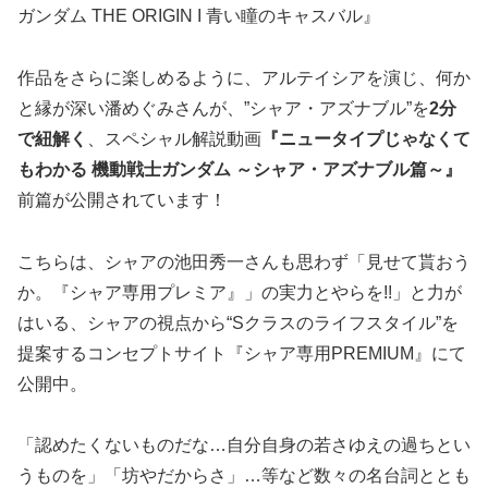
ガンダム THE ORIGIN I 青い瞳のキャスバル』
作品をさらに楽しめるように、アルテイシアを演じ、何か
と縁が深い潘めぐみさんが、”シャア・アズナブル”を
2分
で紐解く
、スペシャル解説動画
『ニュータイプじゃなくて
もわかる 機動戦士ガンダム ～シャア・アズナブル篇～』
前篇が公開されています！
こちらは、シャアの池田秀一さんも思わず「見せて貰おう
か。『シャア専用プレミア』」の実力とやらを!!」と力が
はいる、シャアの視点から“Sクラスのライフスタイル”を
提案するコンセプトサイト『シャア専用PREMIUM』にて
公開中。
「認めたくないものだな…自分自身の若さゆえの過ちとい
うものを」「坊やだからさ」…等など数々の名台詞ととも