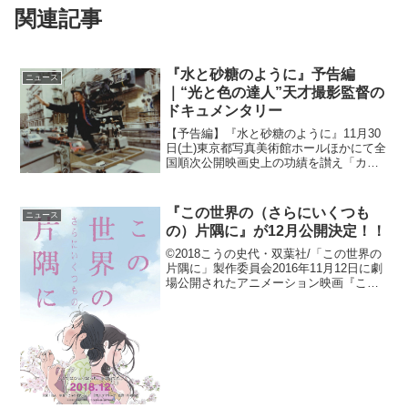
関連記事
『水と砂糖のように』予告編
ニュース
｜“光と色の達人”天才撮影監督の
ドキュメンタリー
【予告編】『水と砂糖のように』11月30
日(土)東京都写真美術館ホールほかにて全
国順次公開映画史上の功績を讃え「カル
ロ・ディ・パルマ賞」と命名されたヨー
ロッパ映画賞撮影賞。この類まれな撮影
監督についての、知的な、深みのある、
『この世界の（さらにいくつも
ニュース
なによりも愛にあ...
の）片隅に』が12月公開決定！！
©2018こうの史代・双葉社/「この世界の
片隅に」製作委員会2016年11月12日に劇
場公開されたアニメーション映画『この
世界の片隅に』に新しい場面を付け足し
た別バージョン『この世界の（さらにい
くつもの）片隅に』が2018年12月に公開
され...