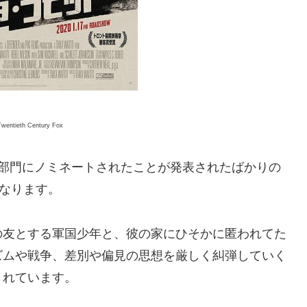
Twentieth Century Fox
6部門にノミネートされたことが発表されたばかりの
となります。
の友とする軍国少年と、彼の家にひそかに匿われてた
ズムや戦争、差別や偏見の思想を厳しく糾弾していく
されています。