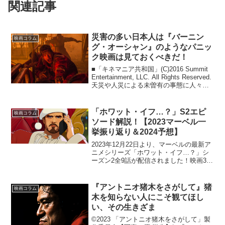
関連記事
災害の多い日本人は『バーニン
映画コラム
グ・オーシャン』のようなパニッ
ク映画は見ておくべきだ！
■「キネマニア共和国」(C)2016 Summit
Entertainment, LLC. All Rights Reserved.
天災や人災による未曽有の事態に人々の
運命が翻弄されていくパニック映画。か
つて1970年代や90年代に大流行し...
「ホワット・イフ…？」S2エピ
映画コラム
ソード解説！【2023マーベル一
挙振り返り＆2024予想】
2023年12月22日より、マーベルの最新ア
ニメシリーズ「ホワット・イフ…？」シ
ーズン2全9話が配信されました！映画3
本・ドラマ2本・アニメシリーズ1本（短
編アニメシリーズ1本）と、新作が続々と
公開された2023年。その締めくくりとし
『アントニオ猪木をさがして』猪
映画コラム
て人気...
木を知らない人にこそ観てほし
い、その生きざま
©2023 「アントニオ猪木をさがして」製