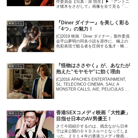
作委員会【写真：原 悦生】▶︎『アントニ
オ猪木をさがして』画像を全て見る「ア
ントニオ猪木は、まだ生きているのでは
ないか」新日本プロレス設立50周年企画
作品『アントニオ猪木をさがして』を、
『Diner ダイナー』を美しく彩る
映画コラム
観終わった直...
「4つ」の魅力！
(C)2019 映画「Diner ダイナー」製作委員
会平山夢明の同名小説を原作に、極上の
色彩表現で観る者を圧倒する鬼才・蜷川
実花が実写映画化した『Diner ダイナ
ー』。主演に藤原竜也を起用し、共演に
玉城ティナ、窪田正孝、本郷奏多、武田
『怪物はささやく』が、あなたが
真治...
映画コラム
抱えた“モヤモヤ”に効く理由
(C)2016 APACHES ENTERTAINMENT,
SL; TELECINCO CINEMA, SAU; A
MONSTER CALLS, AIE; PELICULAS LA
TRINI, SLU.All rights reser...
香港SEXコメディ映画「大性豪」
映画コラム
目指せ日本のAV男優王！
さて今回紹介するのは、残念ながら日本
では未公開のＤＶＤスルーとなってしま
った、２０１４年の香港コメディ映画