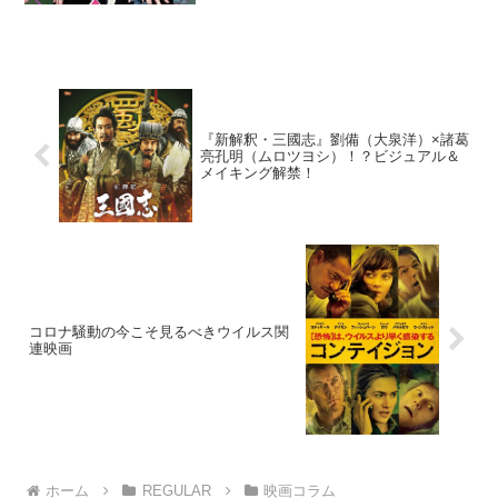
「大性豪」だ！あの香港映画界が、遂に
日本のＡＶ業界をテーマに映画を撮る！
ということで、製作当時は日本の映画フ
ァンの間でも大きな話題とな...
『新解釈・三國志』劉備（大泉洋）×諸葛
亮孔明（ムロツヨシ）！？ビジュアル＆
メイキング解禁！
コロナ騒動の今こそ見るべきウイルス関
連映画
ホーム
REGULAR
映画コラム