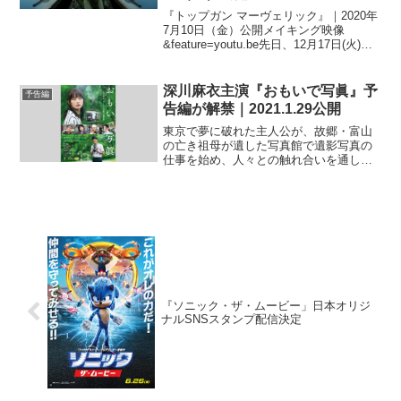
『トップガン マーヴェリック』｜2020年
7月10日（金）公開メイキング映像
&feature=youtu.be先日、12月17日(火)に
最新予告が解禁されたばかりだが、立て
続けにメイキング映像も解禁と、2020年
を目前にして『トップガン マ...
深川麻衣主演『おもいで写眞』予
予告編
告編が解禁｜2021.1.29公開
東京で夢に破れた主人公が、故郷・富山
の亡き祖母が遺した写真館で遺影写真の
仕事を始め、人々との触れ合いを通して
人生の意味を知っていく姿を描く『おも
いで写眞』が2021年1月29日より公開。
この度予告編が解禁された。主演は『パ
ンとバスと 2 度...
『ソニック・ザ・ムービー」日本オリジ
ナルSNSスタンプ配信決定