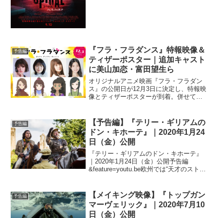
リーク”と...
『フラ・フラダンス』特報映像＆
予告編
ティザーポスター｜追加キャスト
に美山加恋・富田望生ら
オリジナルアニメ映画『フラ・フラダン
ス』の公開日が12月3日に決定し、特報映
像とティザーポスターが到着。併せて、
追加キャストが発表された。本作は、福
島県いわき市に実在するスパリゾートハ
ワイアンズのダンシングチーム、通称
【予告編】『テリー・ギリアムの
予告編
〔フラガール〕の新入社...
ドン・キホーテ』｜2020年1月24
日（金）公開
『テリー・ギリアムのドン・キホーテ』
｜2020年1月24日（金）公開予告編
&feature=youtu.be欧州では“天才のストラ
イク！”(OCS) “大胆不敵で抱腹絶
倒”(France Inter) “とんでもなく感動
的”(VSD)と絶賛...
【メイキング映像】『トップガン
予告編
マーヴェリック』｜2020年7月10
日（金）公開