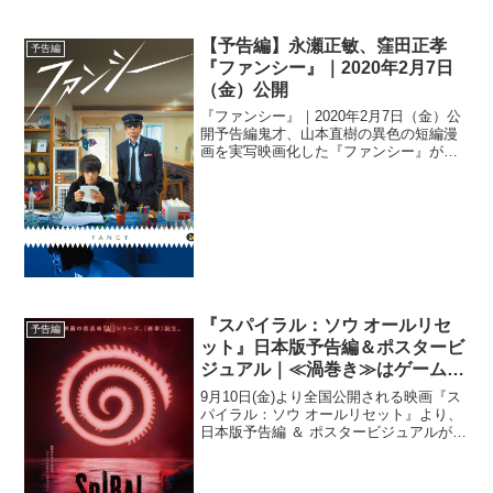
【予告編】永瀬正敏、窪田正孝
予告編
『ファンシー』｜2020年2月7日
（金）公開
『ファンシー』｜2020年2月7日（金）公
開予告編鬼才、山本直樹の異色の短編漫
画を実写映画化した『ファンシー』が
2020年2月7日（金）テアトル新宿ほかに
て全国順次公開。本作が長編デビューと
なる廣田正興監督は、約20年間の構想期
間を経て、山...
『スパイラル：ソウ オールリセ
予告編
ット』日本版予告編＆ポスタービ
ジュアル｜≪渦巻き≫はゲームの
始まり
9月10日(金)より全国公開される映画『ス
パイラル：ソウ オールリセット』より、
日本版予告編 ＆ ポスタービジュアルが解
禁された。本作は、スリラー映画『ソ
ウ』シリーズの過去8作をアップデート＆
リセットした《完全なる新章》。“ソウフ