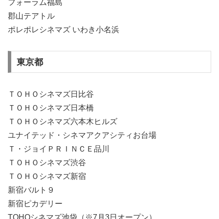
フォーラム福島
郡山テアトル
ポレポレシネマズ いわき小名浜
東京都
ＴＯＨＯシネマズ日比谷
ＴＯＨＯシネマズ日本橋
ＴＯＨＯシネマズ六本木ヒルズ
ユナイテッド・シネマアクアシティお台場
Ｔ・ジョイＰＲＩＮＣＥ品川
ＴＯＨＯシネマズ渋谷
ＴＯＨＯシネマズ新宿
新宿バルト９
新宿ピカデリー
TOHOシネマズ池袋（※7月3日オープン）