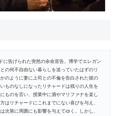
ードに告げられた突然の余命宣告。博学でエレガン
娘との何不⾃由ない暮らしを送っていたはずのリ
るかのように妻に上司との不倫を告⽩された彼の
怖いものなしになったリチャードは残りの⼈⽣を
けにものを⾔い、授業中に酒やマリファナを楽し
き⽅はリチャードにこれまでにない喜びを与え、
動は次第に周囲にも影響を与えてゆく。しかし、