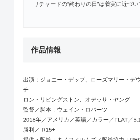
リチャードの“終わりの⽇”は着実に近づい
作品情報
出演：ジョニー・デップ、ローズマリー・デ
チ
ロン・リビングストン、オデッサ・ヤング
監督／脚本：ウェイン・ロバーツ
2018年／アメリカ／英語／カラー／FLAT／5.1c
勝利／ R15+
提供・配給：キノフィルムズ／配給協⼒：REG