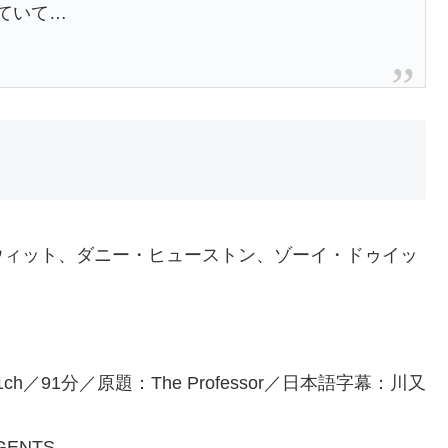
ていて…
ウィット、ダニー・ヒューストン、ゾーイ・ドゥイッ
h／91分／原題：The Professor／⽇本語字幕：川⼜
ENTS