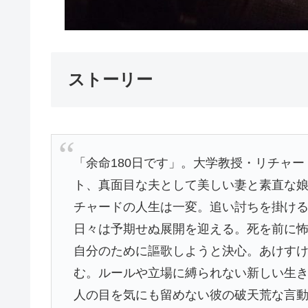
ストーリー
「余命180⽇です」。⼤学教授・リチャ
ト、真⾯⽬な夫として美しい妻と素直な
チャードの⼈⽣は⼀変。追い討ちを掛け
⽇々は予期せぬ展開を迎える。死を前に
⾃分のために謳歌しようと決⼼。あけす
む。ルールや⽴場に縛られない新しい⽣
⼈の⽬を気にも留めない彼の破天荒な⾔