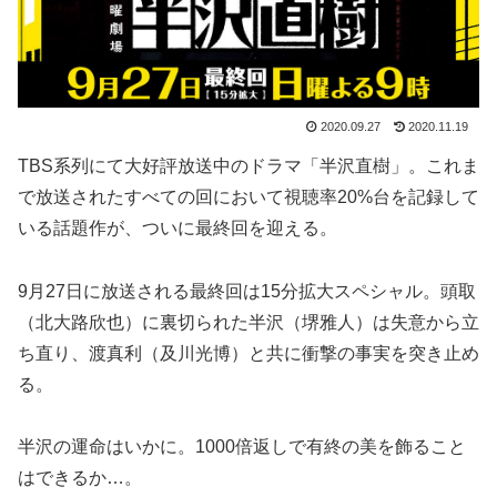
2020.09.27
2020.11.19
TBS系列にて大好評放送中のドラマ「半沢直樹」。これま
で放送されたすべての回において視聴率20%台を記録して
いる話題作が、ついに最終回を迎える。
9月27日に放送される最終回は15分拡大スペシャル。頭取
（北大路欣也）に裏切られた半沢（堺雅人）は失意から立
ち直り、渡真利（及川光博）と共に衝撃の事実を突き止め
る。
半沢の運命はいかに。1000倍返しで有終の美を飾ること
はできるか…。