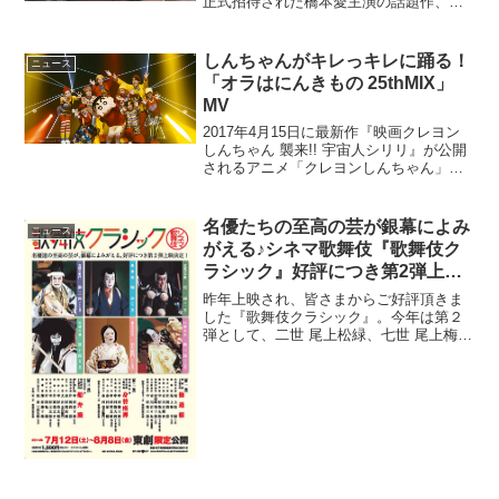
正式招待された橋本愛主演の話題作、映
画『リトル・フォレスト 冬・春』のBlu-
ray＆DVDの発売日が2015年7月29日に決
定した。本作は、前篇である『夏・秋』
しんちゃんがキレっキレに踊る！
ニュース
に続き...
「オラはにんきもの 25thMIX」
MV
2017年4月15日に最新作『映画クレヨン
しんちゃん 襲来!! 宇宙人シリリ』が公開
されるアニメ「クレヨンしんちゃん」。
映画シリーズ25周年を迎えることを記念
したミュージックビデオ「オラはにんき
もの 25thMIX」が公開された。編曲：ヒ
名優たちの至高の芸が銀幕によみ
ニュース
ャ...
がえる♪シネマ歌舞伎『歌舞伎ク
ラシック』好評につき第2弾上映
決定！
昨年上映され、皆さまからご好評頂きま
した『歌舞伎クラシック』。今年は第２
弾として、二世 尾上松緑、七世 尾上梅
幸、十七世 中村勘三郎による格調高い
「勧進帳」（昭和55年11月 歌舞伎座公
演）十七世 中村勘三郎と十七世 市村羽左
衛門のユーモア...