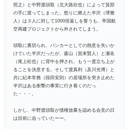
照之）と中野渡頭取（北大路欣也）によって箕部
の手に渡ってしまった。怒りに燃えた半沢（堺雅
人）は３人に対して1000倍返しを誓うも、帝国航
空再建プロジェクトから外されてしまう。
頭取に裏切られ、バンカーとしての熱意を失いか
けていた半沢だったが、森山（賀来賢人）と瀬名
（尾上松也）に背中を押され、もう一度立ち上が
ることを決意する。そして渡真利（及川光博）と
共に紀本常務（段田安則）の居場所を突き止めた
半沢はある衝撃の事実に行き着くのだっ
た・・・。
しかし、中野渡頭取が債権放棄を認める会見の日
は目前に迫っていたーー。