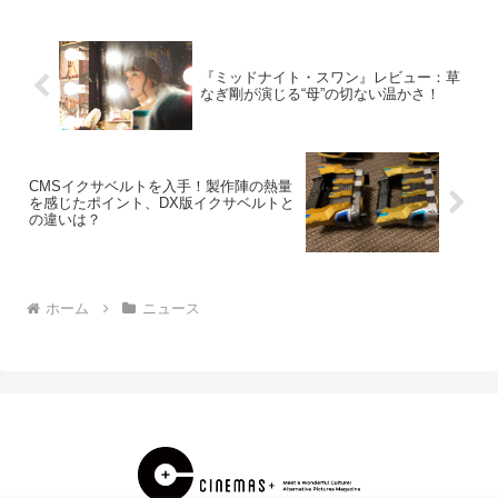
わる姿がご覧い...
『ミッドナイト・スワン』レビュー：草
なぎ剛が演じる“母”の切ない温かさ！
CMSイクサベルトを入手！製作陣の熱量
を感じたポイント、DX版イクサベルトと
の違いは？
ホーム
ニュース