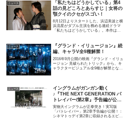
「私たちはどうかしている」第4
ニュース
話の見どころとあらすじ｜女将の
顎クイのクセがスゴい！
8月12日よりスタートした、浜辺美波と横
浜流星がダブル主演を務める連続ドラマ
「私たちはどうかしている」。本作は、
過酷な運命に翻弄されながらも惹かれ合
う2人が、15年前の事件の真相に迫るラブ
ミステリー。9月2日に放送となる第4話で
『グランド・イリュージョン』続
ニュース
は、城島（高...
編、キャラV全9種解禁！
2016年9月公開の映画『グランド・イリュ
ージョン 見破られたトリック』から、キ
ャラクタービジュアル全9種が解禁となっ
た。ダニエル・ラドクリフが最強の敵
に！『グランド・イリュージョン 見破ら
れたトリック』派手なイリュージョンシ
ョーで不正に搾...
イングラムがガンガン動く
ニュース
♪『THE NEXT GENERATION パ
トレイバー/第2章』予告編が公
開！
実物大イングラムが正拳突き！実写版
「パトレイバー」第2章予告編が公開！：
シネマトゥデイ第2章に収録されるエピソ
ード2「98式再起動せよ」＆エピソード
3「鉄拳アキラ」では、いよいよ皆さま待
望の“実物大イングラム”がガンガン動きま