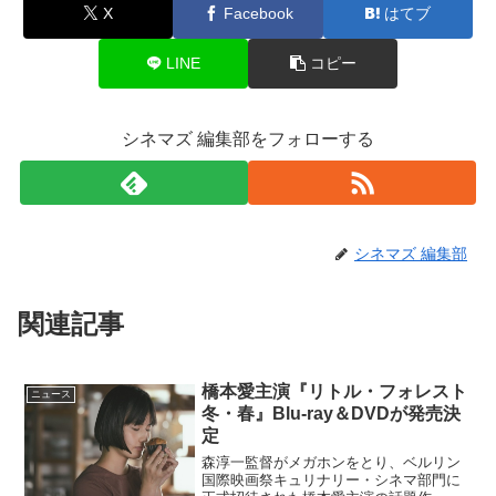
X
Facebook
はてブ
LINE
コピー
シネマズ 編集部をフォローする
シネマズ 編集部
関連記事
橋本愛主演『リトル・フォレスト
ニュース
冬・春』Blu-ray＆DVDが発売決
定
森淳一監督がメガホンをとり、ベルリン
国際映画祭キュリナリー・シネマ部門に