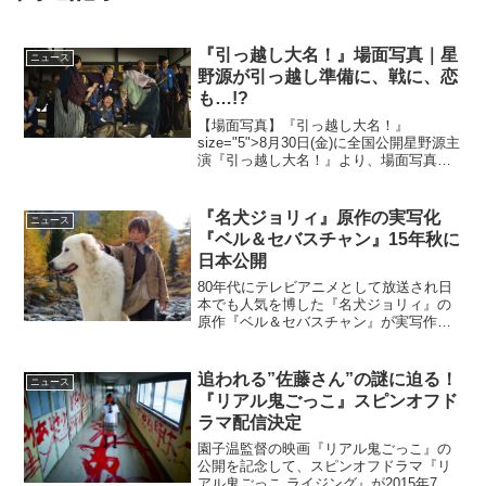
『引っ越し大名！』場面写真｜星
ニュース
野源が引っ越し準備に、戦に、恋
も…!?
【場面写真】『引っ越し大名！』
size="5">8月30日(金)に全国公開星野源主
演『引っ越し大名！』より、場面写真が
一挙解禁となった。本作は、『超高速！
参勤交代』シリーズで、これまでになか
ったユニークな視点で時代劇の新しいジ
『名犬ジョリィ』原作の実写化
ニュース
ャンルを開拓し...
『ベル＆セバスチャン』15年秋に
日本公開
80年代にテレビアニメとして放送され日
本でも人気を博した『名犬ジョリィ』の
原作『ベル＆セバスチャン』が実写作品
として15年秋に公開される。人気アニメ
『名犬ジョリィ』の原作が映画で帰って
くる！『ベル＆セバスチャン』は、セシ
追われる”佐藤さん”の謎に迫る！
ニュース
ル・オーブリーによる...
『リアル鬼ごっこ』スピンオフド
ラマ配信決定
園子温監督の映画『リアル鬼ごっこ』の
公開を記念して、スピンオフドラマ『リ
アル鬼ごっこ ライジング』が2015年7月1