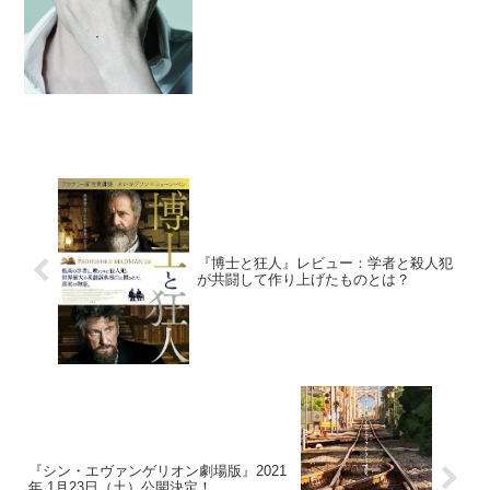
げ付き福山が見られる⁉福山の役どころ
は、腕は確かだがギャンブル・酒好き借
金もちの中年パパラッ...
『博士と狂人』レビュー：学者と殺人犯
が共闘して作り上げたものとは？
『シン・エヴァンゲリオン劇場版』2021
年 1月23日（土）公開決定！