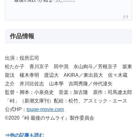
作品情報
出演：役所広司
松たか子 香川京子 田中泯 永山絢斗／芳根京子 坂東
龍汰 榎木孝明 渡辺大 AKIRA／東出昌大 佐々木蔵
之介 井川比佐志 山本學 吉岡秀隆／仲代達矢
監督・脚本：小泉堯史 音楽：加古隆 原作：司馬遼太郎
「峠」（新潮文庫刊）配給：松竹、アスミック・エース
公式HP：
touge-movie.com
©️2020『峠 最後のサムライ』製作委員会
⇒他の記事も読む