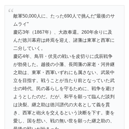
敵軍50,000人に、たった690人で挑んだ“最後のサ
ムライ”
慶応3年（1867年）、大政奉還。260年余りに及
んだ徳川幕府は終焉を迎え、諸藩は東軍と西軍に
二分していく。
慶応4年、鳥羽・伏見の戦いを皮切りに戊辰戦争
が勃発した。越後の小藩、長岡藩の家老・河井継
之助は、東軍・西軍いずれにも属さない、武装中
立を目指す。戦うことが当たり前となっていた武
士の時代、民の暮らしを守るために、戦争を避け
ようとしたのだ。だが、和平を願って臨んだ談判
は決裂。継之助は徳川譜代の大名として義を貫
き、西軍と砲火を交えるという決断を下す。妻を
愛し、国を想い、戦の無い世を願った継之助の、
最後の戦いが始まった……。