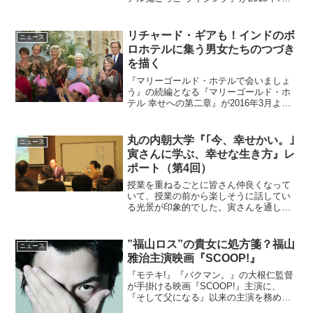
日（水）よりauビデオパスほかで配信さ
れることが決定した。本ドラマは2015年7
月11日（土）より公開の始まる映画『リ
リチャード・ギアも！インドのボ
ニュース
アル鬼...
ロホテルに集う男女たちのつづき
を描く
『マリーゴールド・ホテルで会いましょ
う』の続編となる『マリーゴールド・ホ
テル 幸せへの第二章』が2016年3月より
公開となる。人気作の続編、映画『マリ
ーゴールド・ホテル 幸せへの第二章』
様々な事情で5人になった男女は、高級ホ
丸の内朝大学『｢今、幸せかい。｣
ニュース
テルになる“予定...
寅さんに学ぶ、幸せな生き方』レ
ポート（第4回）
授業を重ねるごとに皆さん仲良くなって
いて、授業の前から楽しそうに話してい
る光景が印象的でした。寅さんを通して
新しい出会いが生まれている。そんな気
がして、さすが寅さんだなとほっこりし
た私です。今回のテーマは『旅』。CS放
”福山ロス”の貴女に処方箋？福山
ニュース
送チャンネルの衛星劇場...
雅治主演映画『SCOOP!』
『モテキ!』『バクマン。』の大根仁監督
が手掛ける映画『SCOOP!』主演に、
『そして父になる』以来の主演を務める
こととなる、福山雅治が抜擢された。ひ