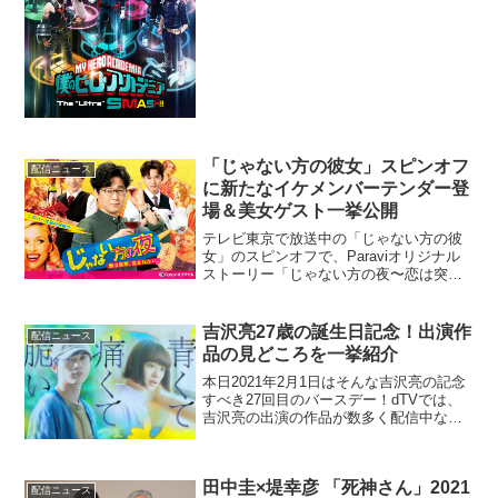
ヒーローアカデミア」The “Ultra”
smash!!』（...
「じゃない方の彼女」スピンオフ
配信ニュース
に新たなイケメンバーテンダー登
場＆美女ゲスト一挙公開
テレビ東京で放送中の「じゃない方の彼
女」のスピンオフで、Paraviオリジナル
ストーリー「じゃない方の夜〜恋は突
然、生まれない。〜」より、新キャス
ト、美女ゲスト、最新キービジュアルが
一挙解禁された。「じゃない方の彼女」
吉沢亮27歳の誕生日記念！出演作
配信ニュース
は、美人妻の麗(小西真...
品の見どころを一挙紹介
本日2021年2月1日はそんな吉沢亮の記念
すべき27回目のバースデー！dTVでは、
吉沢亮の出演の作品が数多く配信中なの
で、見どころと共にチェックしてみよ
う。「青くて痛くて脆い」※2020年公開
実写とアニメで映画化された「君の膵臓
田中圭×堤幸彦 「死神さん」2021
をたべたい」...
配信ニュース