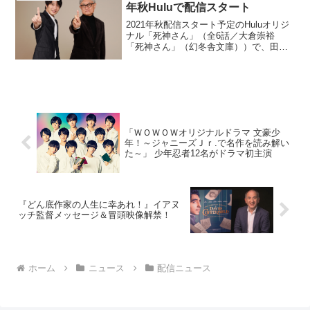
年秋Huluで配信スタート
2021年秋配信スタート予定のHuluオリジ
ナル「死神さん」（全6話／大倉崇裕
「死神さん」（幻冬舎文庫））で、田中
圭が「死神」と呼ばれるダークヒーロー
へと大変貌を遂げる。田中が演じる主人
公・儀藤堅忍（ぎどうけんにん）は、警
視庁内にある謎の...
「ＷＯＷＯＷオリジナルドラマ 文豪少
年！～ジャニーズＪｒ.で名作を読み解い
た～」 少年忍者12名がドラマ初主演
『どん底作家の人生に幸あれ！』イアヌ
ッチ監督メッセージ＆冒頭映像解禁！
ホーム
ニュース
配信ニュース