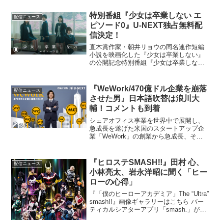
特別番組『少女は卒業しない エ
配信ニュース
ピソード0』U-NEXT独占無料配
信決定！
直木賞作家・朝井リョウの同名連作短編
小説を映画化した『少女は卒業しない』
の公開記念特別番組『少女は卒業しない
エピソード0』が、U-NEXTで独占無料配
信される。映画『少女は卒業しない』
は、廃校が決まり、校舎の取り壊しを目
『WeWork/470億ドル企業を崩落
配信ニュース
前に控えたとある地...
させた男』⽇本語吹替は浪川⼤
輔！コメントも到着
シェアオフィス事業を世界中で展開し、
急成⻑を遂げた⽶国のスタートアップ企
業「WeWork」の創業から急成⻑、そし
てIPO（株式新規公開）を⽬前にした転
落までの顛末を詳らかにしたドキュメン
タリー映画『WeWork / 470億ドル企業を
『ヒロステSMASH!!』田村 心、
配信ニュース
崩落さ...
小林亮太、岩永洋昭に聞く「ヒー
ローの心得」
『「僕のヒーローアカデミア」The “Ultra”
smash!!』画像ギャラリーはこちら バー
ティカルシアターアプリ「smash.」が、
9月23日より独占配信している、『「僕の