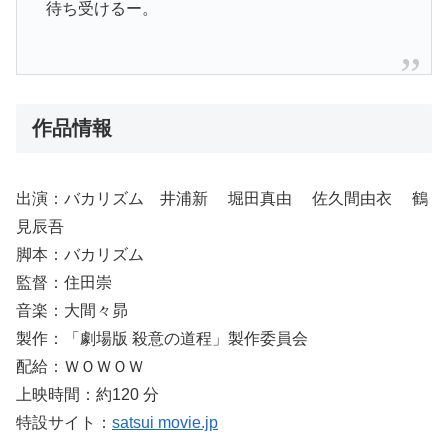
待ち受けるー。
作品情報
出演：バカリズム 井浦新 堀田真由 佐久間由衣 鶴
見辰吾
脚本：バカリズム
監督：住田崇
音楽：大間々昴
製作：「劇場版 殺意の道程」製作委員会
配給：ＷＯＷＯＷ
上映時間：約120 分
特設サイト：
satsui movie.jp