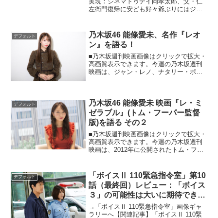
実現：シネマトゥデイ岡孝太郎、父・仁
左衛門復帰に安ども好々爺ぶりにはジェ
ラシー!?：映画.com本作が撮影された
2009年6月歌舞伎座公演では仁左衛門さん
が演じられた主人公・与兵衛に“油まみ
乃木坂46 能條愛未、名作『レオ
デフォルト
れ”のなか、孝...
ン』を語る！
■乃木坂週刊映画画像はクリックで拡大・
高画質表示できます。今週の乃木坂週刊
映画は、ジャン・レノ、ナタリー・ポー
トマン、ゲイリー・オールドマンらが出
演した1996年の映画『レオン』。今でも
語り継がれる不朽の名作は、能條さんの
乃木坂46 能條愛未 映画『レ・ミ
目にはどう見えたの...
デフォルト
ゼラブル』(トム・フーパー監督
版)を語る その２
■乃木坂週刊映画画像はクリックで拡大・
高画質表示できます。今週の乃木坂週刊
映画は、2012年に公開されたトム・フー
パー監督×ヒュー・ジャックマン主演版の
『レ・ミゼラブル』についてのその２で
す。今週も本作の魅力について語って頂
「ボイスⅡ 110緊急指令室」第10
デフォルト
きました。前回ま...
話（最終回）レビュー：「ボイス
３」の可能性は大いに期待でき
る？ 一瞬だけ登場した女優の趣
→「ボイスⅡ 110緊急指令室」画像ギャ
里は次回作のフラグか―。 （※
ラリーへ【関連記事】「ボイスⅡ 110緊