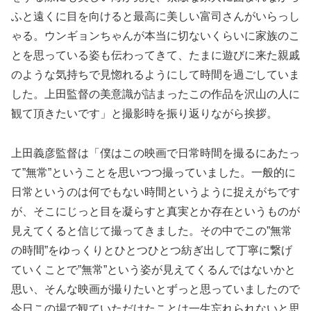
ふと遠くに目を向けると最高に美しい富司さんがいらっし
ゃる。ウンギョンちゃんが本当に切ないくらいに家族のこ
とを思っている姿も伝わってきて、たまに遊びに来た親戚
のような気持ちで見惚れるようにして時間を過ごしていま
した。上田監督の美意識が詰まったこの作品を沢山の人に
観て頂きたいです」と撮影時を振り返りながら挨拶。
上田義彦監督は「僕はこの映画で日常時間を撮るにあたっ
て”無常”ということを思いつつ撮っていました。一般的に
日常というのは何でもない時間というように捉えがちです
が、そこにじっと目を凝らすと真実とか存在というものが
見えてくると信じて撮ってきました。その中でこの”無常
の時間”をゆっくりとひとつひとつ紡ぎ出して丁寧に繋げ
ていくことで”無常”という姿が見えてくるんではないかと
思い、そんな映画が撮りたいとずっと思っていましたので
今日この場で観ていただけたことは一生忘れられないと思