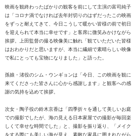
映画を観終わったばかりの観客を前にして主演の富司純子
は「コロナ渦でなければ去年封切りのはずだったこの映画
をずっと耐えてきて、今日こうして暖かい皆様の前で初日
を迎えられて本当に幸せです」と客席に微笑みかけながら
挨拶。上田監督の撮る映像美に触れ「観ていただいた皆様
はおわかりだと思いますが、本当に繊細で素晴らしい映像
で私にとっても宝物になりました」と語った。
孫娘・渚役のシム・ウンギョンは「今日、この映画を観に
来てくださった皆さんに心から感謝します」と観客への感
謝の気持を込めて挨拶。
次女・陶子役の鈴木京香は「四季折々を通して美しいお庭
での撮影でしたが、海の見える日本家屋での撮影が毎回楽
しくて幸せな時間でした」と、撮影を振り返り、「メイク
をする際にも美しい海が見え、素敵な家具に囲まれながら