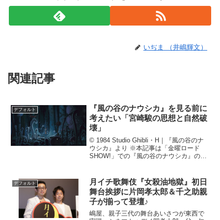
いぢま （井嶋輝文）
関連記事
『風の谷のナウシカ』を見る前に
デフォルト
考えたい「宮崎駿の思想と自然破
壊」
© 1984 Studio Ghibli・H｜『風の谷のナ
ウシカ』より ※本記事は「金曜ロード
SHOW!」での『風の谷のナウシカ』の放
送に合わせて執筆を行いました。『風の
谷のナウシカ』は厳密にはスタジオジブ
リ設立前の作品ですが、スタジオジブ...
月イチ歌舞伎『女殺油地獄』初日
デフォルト
舞台挨拶に片岡孝太郎＆千之助親
子が揃って登壇♪
嶋屋、親子三代の舞台あいさつが東西で