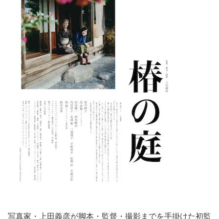
写真家・上田義彦が脚本・監督・撮影までを手掛けた初監