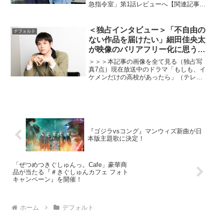
急指令室」第1話レビューへ【関連記事】
ストーリーネタバレあり）
「ボイスⅡ 110緊急指令室」第2話レビュ
ーへ【関連記事】「ボイスⅡ 110緊急指
令室」第3話レビューへ【関連記事】「ボ
＜独占インタビュー＞「不自由の
デフォルト
イ...
ない作品を届けたい」細田佳央太
が映像のバリアフリー化に思うこ
と
＞＞＞本記事の画像を全て見る（独占写
真7点）現在放送中のドラマ「もしも、イ
ケメンだけの高校があったら」（テレビ
朝日系）で連続ドラマ初主演を果たした
細田佳央太。これまで様々な難役に挑ん
できた細田だが、特に「恋です！～ヤン
キー君と白杖ガール～」...
『ゴジラvsコング』マンウィズ新曲が日
本版主題歌に決定！
「ぜつめつきぐしゅんっ。Cafe」豪華商
品が当たる『＃きぐしゅんカフェ フォト
キャンペーン』を開催！
ホーム
デフォルト