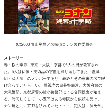
(C)2003 青山剛昌／名探偵コナン製作委員会
ストーリー
春・桜の季節– 東京・大阪・京都で5人の男が殺害され
た。5人は仏像・美術品の窃盗を繰り返してきた「盗賊
団・源氏蛍」のメンバーであり、義経とその家来の名で呼
び合っていたらしい。 警視庁の目暮警部達、大阪府警の
大滝警部、京都府警の綾小路警部による合同捜査が始ま
る。時同じくして、小五郎はある寺院から依頼を受け、コ
ナン達と共に京都を訪れていた・・・。犯人は「源氏蛍」