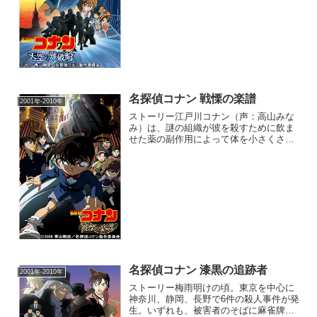
ベルツリー号に収めた宝石“天空の貴婦
人”を盗んでみろというもの...
名探偵コナン 戦慄の楽譜
2001年-2010年
ストーリー江戸川コナン（声：高山みな
み）は、謎の組織が彼を殺すために飲ま
せた薬の副作用によって体を小さくされ
た高校生探偵・工藤新一の仮の姿。謎の
組織を追うため、正体を隠し、仮の名前
を名乗っている。今は、探偵をしている
毛利小五郎（神谷明）と、...
名探偵コナン 漆黒の追跡者
2001年-2010年
ストーリー梅雨明けの頃。東京を中心に
神奈川、静岡、長野で6件の殺人事件が発
生。いずれも、被害者のそばに麻雀牌が