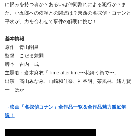
に恨みを持つ者か？あるいは仲間割れによる犯行か？ま
た、小五郎への依頼との関連は？東西の名探偵・コナンと
平次が、力を合わせて事件の解明に挑む！
基本情報
原作：青山剛昌
監督：こだま兼嗣
脚本：古内一成
主題歌：倉木麻衣「Time after time〜花舞う街で〜」
出演：高山みなみ、山崎和佳奈、神谷明、茶風林、緒方賢
一 ほか
→映画「名探偵コナン」全作品一覧＆全作品魅力徹底解
説！