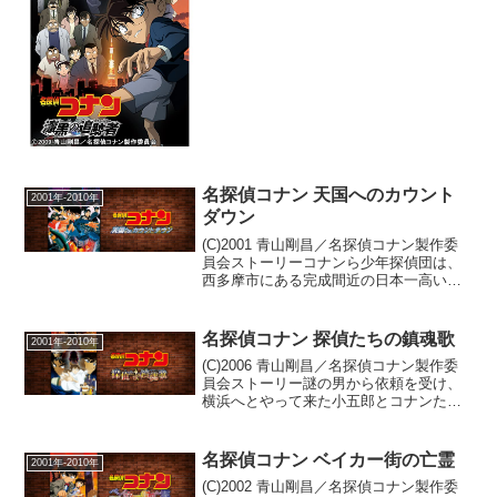
残されていたことから、警察は同一犯人
もしくは組織による広域連続殺人事件に
指定。各県警合同で開催された捜査会議
には目黒警部（茶風林）...
名探偵コナン 天国へのカウント
2001年-2010年
ダウン
(C)2001 青山剛昌／名探偵コナン製作委
員会ストーリーコナンら少年探偵団は、
西多摩市にある完成間近の日本一高い双
子（ツインタワー）のビルに立ち寄っ
た。最先端のハイテクビルには、その建
設にからんで暗躍した怪しい面々が集っ
名探偵コナン 探偵たちの鎮魂歌
2001年-2010年
ていた・・・。そし...
(C)2006 青山剛昌／名探偵コナン製作委
員会ストーリー謎の男から依頼を受け、
横浜へとやって来た小五郎とコナンたち
一行。しかし、その男の罠にはまり、蘭
や少年探偵団たちが人質にとられてしま
う。タイムリミットは12時間。その間に
名探偵コナン ベイカー街の亡霊
2001年-2010年
依頼されたある...
(C)2002 青山剛昌／名探偵コナン製作委