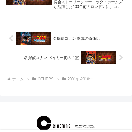
員会ストーリーシャーロック・ホームズ
が活躍した100年前のロンドンに、コナン
たちが迷い込む！？世界最高・仮想体感
ゲーム「コクーン」に操られる50人の
命。現実で起こったふたつの事件と、バ
ーチャルゲー...
名探偵コナン 銀翼の奇術師
名探偵コナン ベイカー街の亡霊
ホーム
OTHERS
2001年-2010年