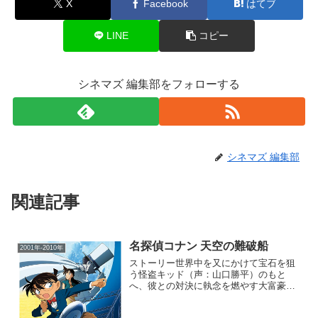
X
Facebook
はてブ
LINE
コピー
シネマズ 編集部をフォローする
シネマズ 編集部
関連記事
名探偵コナン 天空の難破船
2001年-2010年
ストーリー世界中を又にかけて宝石を狙
う怪盗キッド（声：山口勝平）のもと
へ、彼との対決に執念を燃やす大富豪、
鈴木次郎吉（声：永井一郎）から挑戦状
が届く。その内容は、世界最大の飛行船