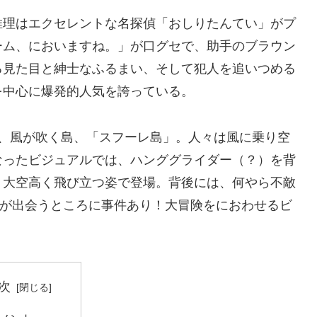
推理はエクセレントな名探偵「おしりたんてい」がプ
ーム、においますね。」が口グセで、助手のブラウン
る見た目と紳士なふるまい、そして犯人を追いつめる
を中心に爆発的人気を誇っている。
る、風が吹く島、「スフーレ島」。人々は風に乗り空
なったビジュアルでは、ハンググライダー（？）を背
り大空高く飛び立つ姿で登場。背後には、何やら不敵
らが出会うところに事件あり！大冒険をにおわせるビ
次