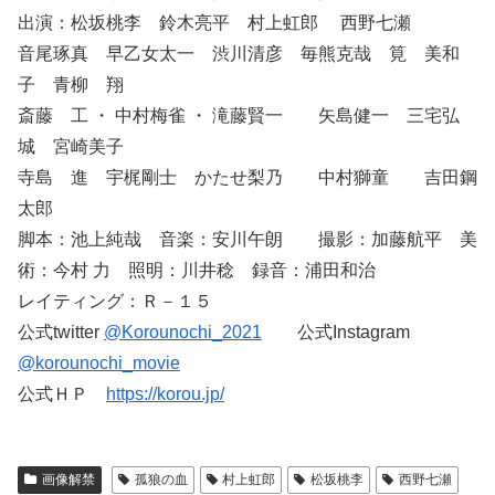
出演：松坂桃李 鈴木亮平 村上虹郎 西野七瀬
音尾琢真 早乙女太一 渋川清彦 毎熊克哉 筧 美和
子 青柳 翔
斎藤 工 ・ 中村梅雀 ・ 滝藤賢一 矢島健一 三宅弘
城 宮崎美子
寺島 進 宇梶剛士 かたせ梨乃 中村獅童 吉田鋼
太郎
脚本：池上純哉 音楽：安川午朗 撮影：加藤航平 美
術：今村 力 照明：川井稔 録音：浦田和治
レイティング：Ｒ－１５
公式twitter
@Korounochi_2021
公式Instagram
@korounochi_movie
公式ＨＰ
https://korou.jp/
画像解禁
孤狼の血
村上虹郎
松坂桃李
西野七瀬