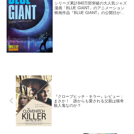
シリーズ累計840万部突破の⼤⼈気ジャズ
漫画「BLUE GIANT」のアニメーション
映画作品『BLUE GIANT』の公開⽇が
2023年2⽉17⽇(⾦)に決定し、スタッフ情
報とティザービジュアルが解禁された。
原作「BLUE GIANT」は、...
『クローブヒッチ・キラー』レビュー：
まさか！ 誰からも愛される父親は猟奇
殺人鬼なのか？