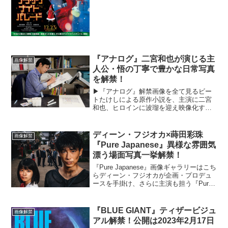
を背に、主人公・三春（吉沢亮）と同僚
の志乃（橋本環奈）、カイ...
『アナログ』二宮和也が演じる主
画像解禁
人公・悟の丁寧で豊かな日常写真
を解禁！
▶︎『アナログ』解禁画像を全て見るビー
トたけしによる原作小説を、主演に二宮
和也、ヒロインに波瑠を迎え映像化する
映画『アナログ』より、二宮演じる主人
公・悟のキャラクターがよくわかる場面
写真が解禁された。主人公・悟（二宮和
ディーン・フジオカ×蒔田彩珠
画像解禁
也）と携帯電話を持たな...
『Pure Japanese』異様な雰囲気
漂う場面写真一挙解禁！
『Pure Japanese』画像ギャラリーはこち
らディーン・フジオカが企画・プロデュ
ースを手掛け、さらに主演も担う『Pure
Japanese』より、場面写真9点が一挙解
禁された。本作は、映画界が注目する若
手女優・蒔田彩珠をヒロインに、共...
『BLUE GIANT』ティザービジュ
画像解禁
アル解禁！公開は2023年2⽉17⽇