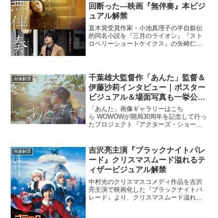
回断った―映画『無伴奏』本ビジ
ュアル解禁
直木賞受賞作家・小池真理子の半自叙伝
的同名小説を『三月のライオン』『スト
ロベリーショートケイクス』の矢崎仁司
監督が完全映画化する映画『無伴奏』の
本ビジュアルが解禁となった。小池真理
子の半自叙伝的小説を映画化『無伴奏』
1969年。仙台の高校に...
千葉雄大監督作「あんた」監督＆
画像解禁
伊藤沙莉インタビュー｜ポスター
ビジュアル＆場面写真も一挙公
開！
「あんた」画像ギャラリーはこち
ら WOWOWが開局30周年を記念して行っ
たプロジェクト『アクターズ・ショー
ト・フィルム』は、予算・撮影日数など
同条件で5人の俳優たちが25分以内のショ
ートフィルムを制作。世界から6,000本超
吉沢亮主演『ブラックナイトパレ
画像解禁
のショートフィル...
ード』クリスマスムード溢れるテ
ィザービジュアル解禁
中村光のクリスマスコメディ作品を吉沢
亮主演で映画化した『ブラックナイトパ
レード』より、クリスマスムード溢れる
ティザービジュアルが解禁された。ティ
ザービジュアルでは、雪が降り積もる街