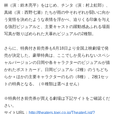
林（演：鈴木亮平）をはじめ、チンタ（演：村上虹郎）、
真緒（演：西野七瀬）たちが雨の中それぞれが闘いに向か
う覚悟を決めたような表情を浮かべ、迫りくる印象を与え
る強烈ビジュアルと、主要キャストの躍動感あふれる場面
写真が散りばめられた大暴れビジュアルの2種類。
さらに、特典付き前売券も6月18日より全国上映劇場で発
売が決定した。豪華特典は、ここでしか見られないスペシ
ャルバージョンの日岡や各キャラクターのビジュアルが描
かれたポストカード。日岡ビジュアル（2種）のうちどち
らか＋ほかの主要キャラクターのもの（8種）、2枚1セッ
トの特典となる。（※種類は選べません）
※特典付き前売券が買える劇場は下記サイトをご確認くだ
さい。
サイトURL：
http://theaters.toei.co.jp/TheaterList/?