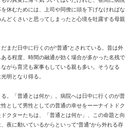
どもの異変に薄々気づいてはいたけれど、昼間に病院
事を休むためには、上司や同僚に頭を下げなければな
めんどくさいと思ってしまったと心境を吐露する母親
だまだ日中に行くのが“普通”とされている。昔は外
もある程度、時間の融通が効く場合が多かった名残で
しながら育児も家事もしている親も多い。そうなる
は光明となり得る。
くる。「普通とは何か」。病院へは日中に行くのが普
女性として男性としての普通の幸せをーーナイトドク
たドクターたちは、「普通とは何か」、この命題と向
、夜に動いているからといって“普通”から外れる存