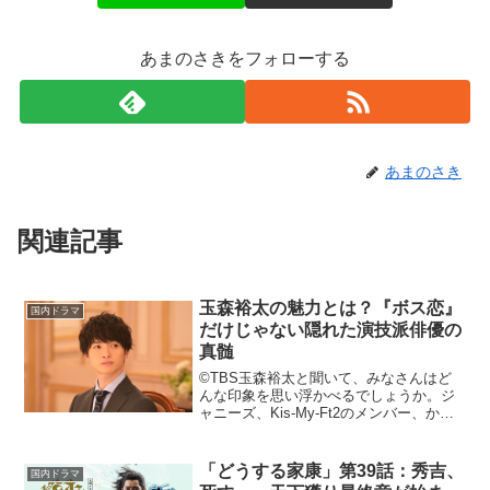
あまのさきをフォローする
あまのさき
関連記事
玉森裕太の魅力とは？『ボス恋』
国内ドラマ
だけじゃない隠れた演技派俳優の
真髄
©TBS玉森裕太と聞いて、みなさんはど
んな印象を思い浮かべるでしょうか。ジ
ャニーズ、Kis-My-Ft2のメンバー、かわ
いいもかっこいいもできる王道アイド
ル。彼についてそこまで詳しくなかった
筆者は、少し前までそう思っていまし
「どうする家康」第39話：秀吉、
国内ドラマ
た。しかし、それ...