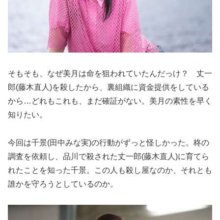
そもそも、なぜ美月は命を狙われていたんだっけ？ 丈一
郎(藤木直人)を殺したから、裏組織に資金提供をしている
から…どれもこれも、まだ確証がない。美月の素性を早く
知りたい。
今回は千景(田中みな実)の行動がずっと怪しかった。柊の
調査を依頼し、品川で殺された丈一郎(藤木直人)に育てら
れたことを知った千景。この人も殺し屋なのか、それとも
誰かを守ろうとしているのか。