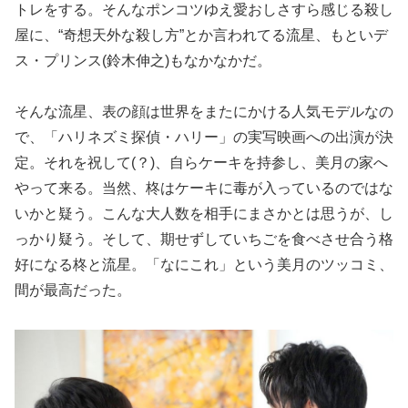
トレをする。そんなポンコツゆえ愛おしさすら感じる殺し
屋に、“奇想天外な殺し方”とか言われてる流星、もといデ
ス・プリンス(鈴木伸之)もなかなかだ。
そんな流星、表の顔は世界をまたにかける人気モデルなの
で、「ハリネズミ探偵・ハリー」の実写映画への出演が決
定。それを祝して(？)、自らケーキを持参し、美月の家へ
やって来る。当然、柊はケーキに毒が入っているのではな
いかと疑う。こんな大人数を相手にまさかとは思うが、し
っかり疑う。そして、期せずしていちごを食べさせ合う格
好になる柊と流星。「なにこれ」という美月のツッコミ、
間が最高だった。