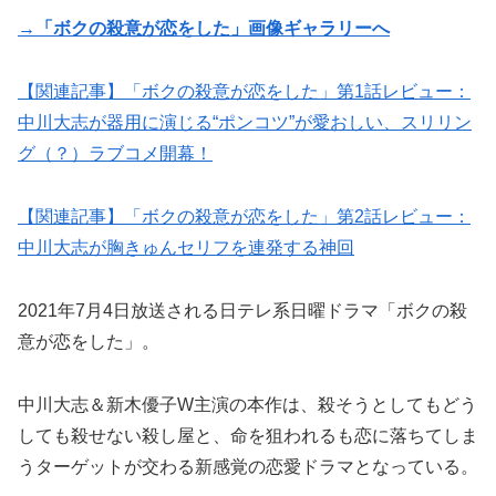
→「ボクの殺意が恋をした」画像ギャラリーへ
【関連記事】「ボクの殺意が恋をした」第1話レビュー：
中川大志が器用に演じる“ポンコツ”が愛おしい、スリリン
グ（？）ラブコメ開幕！
【関連記事】「ボクの殺意が恋をした」第2話レビュー：
中川大志が胸きゅんセリフを連発する神回
2021年7月4日放送される日テレ系日曜ドラマ「ボクの殺
意が恋をした」。
中川大志＆新木優子W主演の本作は、殺そうとしてもどう
しても殺せない殺し屋と、命を狙われるも恋に落ちてしま
うターゲットが交わる新感覚の恋愛ドラマとなっている。