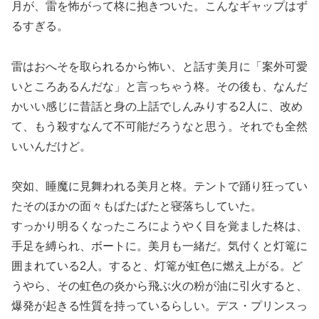
月が、雷を怖がって柊に抱きついた。こんなギャップはず
るすぎる。
雷はおへそを取られるから怖い、と話す美月に「案外可愛
いところあるんだな」と言っちゃう柊。その後も、なんだ
かいい感じに昔話と身の上話でしんみりする2人に、改め
て、もう殺すなんて不可能だろうなと思う。それでも全然
いいんだけど。
突如、睡魔に見舞われる美月と柊。テントで踊り狂ってい
たそのほかの面々もばたばたと寝落ちしていた。
すっかり明るくなったころにようやく目を覚ました柊は、
手足を縛られ、ボートに。美月も一緒だ。気付くと灯篭に
囲まれている2人。すると、灯篭が虹色に燃え上がる。ど
うやら、その虹色の炎から飛ぶ火の粉が油に引火すると、
爆発が起きる性質を持っているらしい。デス・プリンスっ