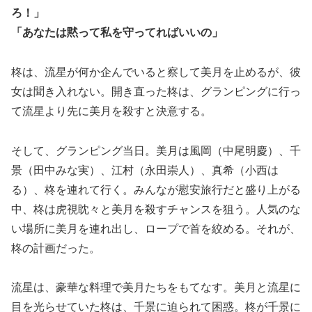
ろ！」
「あなたは黙って私を守ってればいいの」
柊は、流星が何か企んでいると察して美月を止めるが、彼
女は聞き入れない。開き直った柊は、グランピングに行っ
て流星より先に美月を殺すと決意する。
そして、グランピング当日。美月は風岡（中尾明慶）、千
景（田中みな実）、江村（永田崇人）、真希（小西は
る）、柊を連れて行く。みんなが慰安旅行だと盛り上がる
中、柊は虎視眈々と美月を殺すチャンスを狙う。人気のな
い場所に美月を連れ出し、ロープで首を絞める。それが、
柊の計画だった。
流星は、豪華な料理で美月たちをもてなす。美月と流星に
目を光らせていた柊は、千景に迫られて困惑。柊が千景に