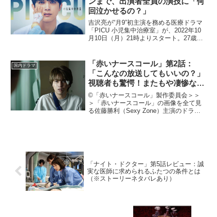
ンまで、出演者全員の演技に「何
回泣かせるの？」
吉沢亮が“月9”初主演を務める医療ドラマ
「PICU 小児集中治療室」が、2022年10
月10日（月）21時よりスタート。27歳の
小児科医、志子田武四郎（吉沢）が、子
どもたちの生死を分ける過酷な「PICU」
で奮闘する。共演は、安田顕、木村文
「赤いナースコール」第2話：
国内ドラマ
乃...
「こんなの放送してもいいの？」
視聴者も驚愕！またもや凄惨な殺
人事件が発生！
©「赤いナースコール」製作委員会＞＞
＞「赤いナースコール」の画像を全て見
る佐藤勝利（Sexy Zone）主演のドラマ
「赤いナースコール」が2022年7月11日
深夜スタート。秋元康が企画、原作を手
掛けた本作は、事故がきっかけでとある
病院に入院...
「ナイト・ドクター」第5話レビュー：誠
実な医師に求められるふたつの条件とは
（※ストーリーネタバレあり）