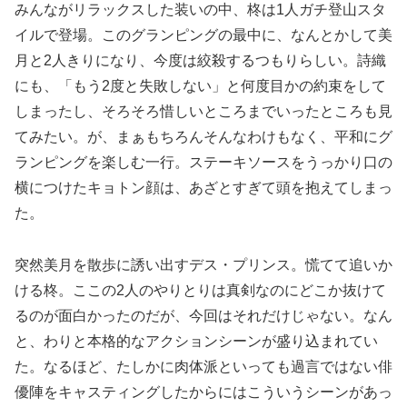
みんながリラックスした装いの中、柊は1人ガチ登山スタ
イルで登場。このグランピングの最中に、なんとかして美
月と2人きりになり、今度は絞殺するつもりらしい。詩織
にも、「もう2度と失敗しない」と何度目かの約束をして
しまったし、そろそろ惜しいところまでいったところも見
てみたい。が、まぁもちろんそんなわけもなく、平和にグ
ランピングを楽しむ一行。ステーキソースをうっかり口の
横につけたキョトン顔は、あざとすぎて頭を抱えてしまっ
た。
突然美月を散歩に誘い出すデス・プリンス。慌てて追いか
ける柊。ここの2人のやりとりは真剣なのにどこか抜けて
るのが面白かったのだが、今回はそれだけじゃない。なん
と、わりと本格的なアクションシーンが盛り込まれてい
た。なるほど、たしかに肉体派といっても過言ではない俳
優陣をキャスティングしたからにはこういうシーンがあっ