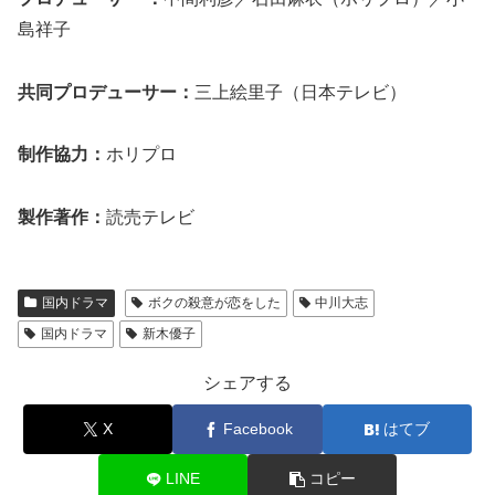
島祥子
共同プロデューサー：
三上絵里子（日本テレビ）
制作協力：
ホリプロ
製作著作：
読売テレビ
国内ドラマ
ボクの殺意が恋をした
中川大志
国内ドラマ
新木優子
シェアする
X
Facebook
はてブ
LINE
コピー