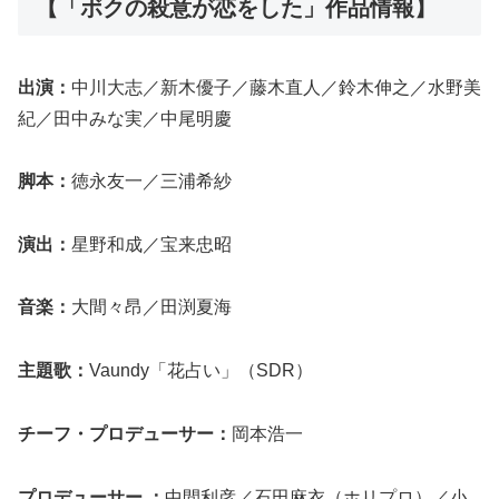
【「ボクの殺意が恋をした」作品情報】
出演：
中川大志／新木優子／藤木直人／鈴木伸之／水野美
紀／田中みな実／中尾明慶
脚本：
徳永友一／三浦希紗
演出：
星野和成／宝来忠昭
音楽：
大間々昂／田渕夏海
主題歌：
Vaundy「花占い」（SDR）
チーフ・プロデューサー：
岡本浩一
プロデューサー ：
中間利彦／石田麻衣（ホリプロ）／小