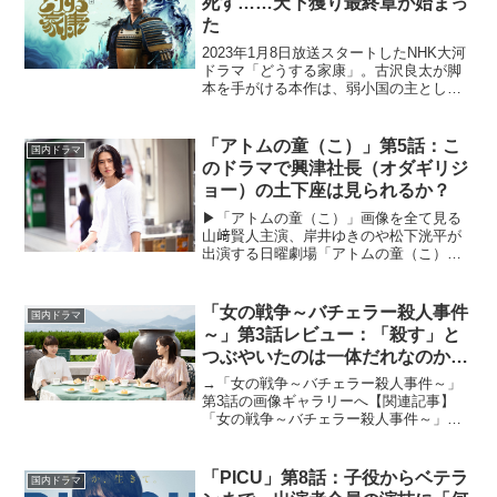
死す……天下獲り最終章が始まっ
た
2023年1月8日放送スタートしたNHK大河
ドラマ「どうする家康」。古沢良太が脚
本を手がける本作は、弱小国の主として
生まれた徳川家康が乱世を生きる姿を描
いた波乱万丈エンターテイメント。大河
ドラマ初主演となる松本潤が、従来のイ
「アトムの童（こ）」第5話：こ
国内ドラマ
メージとは異なる...
のドラマで興津社長（オダギリジ
ョー）の土下座は見られるか？
▶︎「アトムの童（こ）」画像を全て見る
山﨑賢人主演、岸井ゆきのや松下洸平が
出演する日曜劇場「アトムの童（こ）」
が、2022年10月16日より放送を開始。山
﨑賢人演じる安積那由他（あづみ・なゆ
た）は、凄腕の若きゲームクリエイタ
「女の戦争～バチェラー殺人事件
国内ドラマ
ー。とある事件を...
～」第3話レビュー：「殺す」と
つぶやいたのは一体だれなのか？
戦々恐々とする展開で目が離せな
→「女の戦争～バチェラー殺人事件～」
い！（※ストーリーネタバレあ
第3話の画像ギャラリーへ【関連記事】
「女の戦争～バチェラー殺人事件～」第1
り）
話レビューへ【関連記事】「女の戦争～
バチェラー殺人事件～」第2話レビューへ
華麗でハイスペックな御曹司バチェラー
「PICU」第8話：子役からベテラ
国内ドラマ
を巡る、7人の女性た...