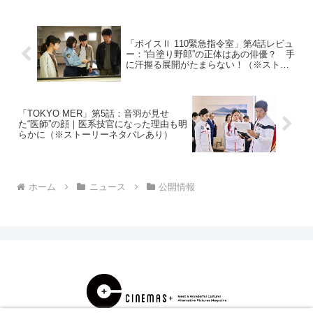
トムとジェリーのよ...
「ボイスⅡ 110緊急指令室」第4話レビュ
ー：“白塗り野郎”の正体はあの俳優？ 手
に汗握る展開がたまらない！（※ストー
リーネタバレあり）
「TOKYO MER」第5話：音羽が見せ
た“医師”の顔｜医系技官になった理由も明
らかに（※ストーリーネタバレあり）
ホーム
ニュース
公開情報