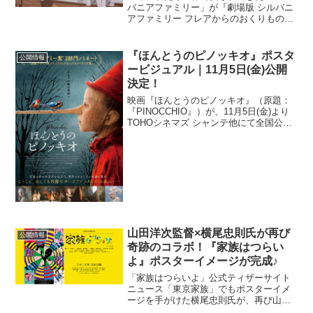
バニアファミリー」が『劇場版 シルバニ
アファミリー フレアからのおくりもの』
として2023年秋に全国公開されることが
決定した。1985年に発売が開始され、38
年ものヒストリーを積み重ねてきた「シ
『ほんとうのピノッキオ』ポスタ
公開情報
ルバニア...
ービジュアル｜11月5日(金)公開
決定！
映画『ほんとうのピノッキオ』（原題：
『PINOCCHIO』）が、11月5日(金)より
TOHOシネマズ シャンテ他にて全国公開
することが決定し、ポスタービジュアル
が解禁された。100年以上にわたって世界
中で読み継がれるイタリアの児童文学
「ピノ...
山田洋次監督×横尾忠則氏が再び
公開情報
奇跡のコラボ！『家族はつらい
よ』ポスターイメージが完成♪
「家族はつらいよ」公式ティザーサイト
ニュース「東京家族」でもポスターイメ
ージを手がけた横尾忠則氏が、再び山田
洋次監督と奇跡のコラボレーション。今