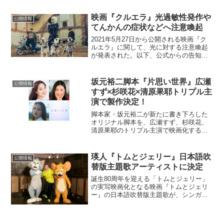
回のポスターイメージでは、横尾氏のア
トリエ改装をきっかけに撮影スタジオ内
映画『クルエラ』光過敏性発作や
公開情報
にアトリエスペースを特...
てんかんの症状などへ注意喚起
2021年5月27日から公開される映画『ク
ルエラ』に関して、光に対する注意喚起
が発表された。以下、公式からの告知同
文。5月27日公開『クルエラ』本編には、
一部、光に対して敏感なお客様がご覧に
なられた場合、光過敏性発作やてんかん
坂元裕二脚本『片思い世界』広瀬
公開情報
の症状など、光...
すず×杉咲花×清原果耶トリプル主
演で製作決定！
脚本家・坂元裕二が新たに書き下ろした
オリジナル脚本を、広瀬すず、杉咲花、
清原果耶のトリプル主演で映画化する
『片思い世界』の製作が決定した。本作
は、連続ドラマの金字塔を数多く手掛け
る一方、『花束みたいな恋をした』
瑛人『トムとジェリー』日本語吹
公開情報
（’21）以降、『怪物』（23...
替版主題歌アーティストに決定
誕生80周年を迎える「トムとジェリー」
の実写映画化となる映画『トムとジェリ
ー』の日本語吹替版主題歌が、シンガー
ソングライターの瑛人の「ピース オブ ケ
ーク」に決定した。瑛人には、ケンカば
かりだけど実はお互い大切に思っている