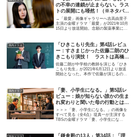
た、ポンコツだけどポジテ...
の不幸の連鎖が止まらない。ラス
トの展開にも唖然！（※ネタバレ
ありレビュー）
→「最愛」画像ギャラリーへ吉高由里子
主演の金曜ドラマ「最愛」が2021年10月
15日より放送開始。念願の製薬事業にま
で手を広げるに至った「真田ウェルネ
ス」の代表取締役・真田梨央（吉高由里
子）は、学生時代に思いを寄せ合ってい
「ひきこもり先生」第4話レビュ
国内ドラマ
た宮崎大輝（松下洸...
ー：すさまじかった佐藤二朗のひ
きこもり演技！ ラストは高橋克
典に宣戦布告？（※ストーリーネ
佐藤二朗が中学校の教師を演じる「ひき
タバレあり）
こもり先生」が2021年6月12日より放送
開始となった。本作で佐藤が演じるのは
11年間のひきこもりを経験した後、公立
中学の不登校生徒が集まるクラスの非常
勤講師となる上嶋陽平。本記事では、
「妻、小学生になる。」第5話レ
国内ドラマ
「ひきこもり先生」...
ビュー：娘が知らない誰かの生ま
れ変わりと聞いた母の行動とは？
（※ストーリーネタバレあり）
＞＞＞「妻、小学生になる。」の画像を
すべて見る（全4点）堤真一が主演する
TBSの金曜ドラマ「妻、小学生にな
る。」が、2022年1月21日放送スタート
した。村田椰融（むらた・やゆう）の同
名漫画を原作とする本作は、最愛の妻を
「鎌倉殿の13人」第34話：「理
国内ドラマ