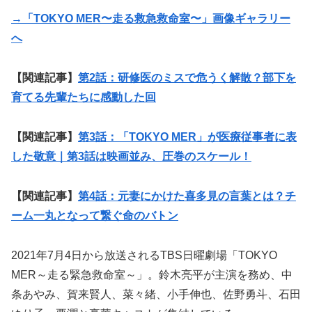
→「TOKYO MER〜走る救急救命室〜」画像ギャラリー
へ
【関連記事】
第2話：研修医のミスで危うく解散？部下を
育てる先輩たちに感動した回
【関連記事】
第3話：「TOKYO MER」が医療従事者に表
した敬意｜第3話は映画並み、圧巻のスケール！
【関連記事】
第4話：元妻にかけた喜多見の言葉とは？チ
ーム一丸となって繋ぐ命のバトン
2021年7月4日から放送されるTBS日曜劇場「TOKYO
MER～走る緊急救命室～」。鈴木亮平が主演を務め、中
条あやみ、賀来賢人、菜々緒、小手伸也、佐野勇斗、石田