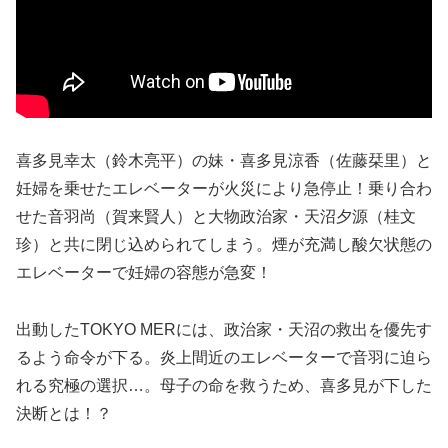
喜多見幸太（鈴木亮平）の妹・喜多見涼香（佐藤栞里）と
妊婦を乗せたエレベーターが火災により急停止！乗り合わ
せた音羽尚（賀来賢人）と大物政治家・天沼夕源（桂文
珍）と共に閉じ込められてしまう。煙が充満し酸欠状態の
エレベーターで妊婦の容態が急変！
出動したTOKYO MERには、政治家・天沼の救出を優先す
るよう命令が下る。炎上間近のエレベーターで音羽に迫ら
れる究極の選択…。母子の命を救うため、喜多見が下した
決断とは！？