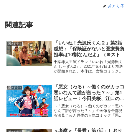
苫とり子
関連記事
「いいね！光源氏くん２」第2話
国内ドラマ
感想：「保険証がないと医療費負
担率は10割なんだよ」（※ストー
リーネタバレあり）
千葉雄大主演ドラマ「いいね！光源氏く
ん し～ずん2」。2021年6月7日より放送
が開始された。本作は、女性コミック誌
で連載中のえすとえむによる同名マンガ
が原作。現代人とテンポも価値観も違う
平安貴族・光源氏とこじらせ系OLの藤原
「悪女（わる）～働くのがカッコ
国内ドラマ
沙織が巻き起こ...
悪いなんて誰が言った？～」第1
話レビュー：今田美桜、江口のり
こ、向井理……魅力的すぎるキャ
→「悪女（わる）～働くのがカッコ悪い
ストに期待大（※ストーリーネタ
なんて誰が言った？～」の画像を全部見
る深見じゅん原作の人気コミック「悪女
バレあり）
（わる）」が、30年の時を経て再びドラ
マ化。今作がドラマ初主演となる今田美
桜が三流の大学を四流の成績で卒業し
＜考察＞「最愛」第7話：しおり
国内ドラマ