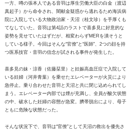
一方、噂の張本人である音羽は厚生労働大臣の白金（渡辺
真起子）から命令され、闇献金疑惑から逃れるため海浜病
院に入院している大物政治家・天沼（桂文珍）を手厚くも
てなしていた。音羽は第4話のラストで喜多見に好意的な
姿勢を見せていたはずだが、相変わらずMERを潰そうと
している様子。今回はそんな“官僚”と“医師”、2つの顔を持
つ医系技官・音羽の信念が試される事件が発生した。
喜多見の妹・涼香（佐藤栞里）と妊娠高血圧症で入院して
いる妊婦（河井青葉）を乗せたエレベーターが火災により
急停止。乗り合わせた音羽と天沼と共に閉じ込められてし
まう。エレベーター内部では煙が充満し、全員が酸欠状態
の中、破水した妊婦の容態が急変。臍帯脱出により、母子
ともに危険な状態だった。
そんな状況下で、音羽は“官僚”として天沼の救出を優先さ