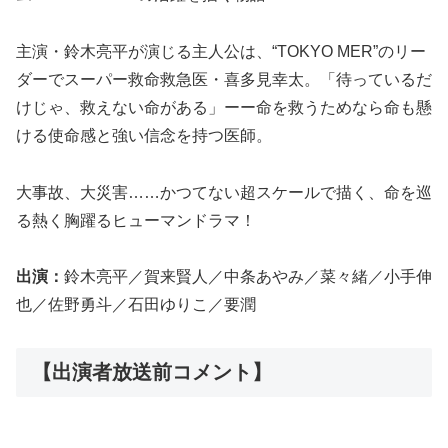
主演・鈴木亮平が演じる主人公は、“TOKYO MER”のリー
ダーでスーパー救命救急医・喜多見幸太。「待っているだ
けじゃ、救えない命がある」ーー命を救うためなら命も懸
ける使命感と強い信念を持つ医師。
大事故、大災害……かつてない超スケールで描く、命を巡
る熱く胸躍るヒューマンドラマ！
出演：
鈴木亮平／賀来賢人／中条あやみ／菜々緒／小手伸
也／佐野勇斗／石田ゆりこ／要潤
【出演者放送前コメント】