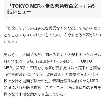
「TOKYO MER～走る緊急救命室～」第5
話レビュー
「官僚っていうのはみんな優秀なものなの。でもバカなこ
とをしなくちゃいけないものなの。命令する政治家がバカ
だから」
恐らく、この国で政治に関わる多くの人がドキッとさせら
れたであろう赤塚（石田ゆり子）の台詞。「TOKYO
MER」第5話の冒頭では赤塚が喜多見（鈴木亮平）と高輪
（仲里依紗）に、“音羽（賀来賢人）を警戒するように”と
投げかける場面が描かれた。音羽は厚生労働省からMER
に派遣された医系技官。このところ、彼は喜多見の過去を
探るなど不穏な動きが目立っている。