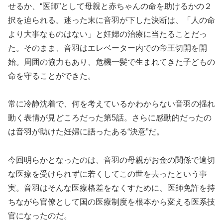
せるか、“医師”として母親と赤ちゃんの命を助けるかの２
択を迫られる。迷った末に音羽が下した決断は、「人の命
より大事なものはない」と妊婦の治療に当たることだっ
た。そのまま、音羽はエレベーター内での帝王切開を開
始。周囲の協力もあり、危機一髪で生まれてきた子どもの
命を守ることができた。
常に冷静沈着で、何を考えているかわからない音羽の揺れ
動く表情が見どころだった第5話。さらに感動的だったの
は音羽が助けた妊婦に語ったある“決意”だ。
今回明らかとなったのは、音羽の母親がお金の関係で適切
な医療を受けられずに若くしてこの世を去ったという事
実。音羽はそんな医療格差をなくすために、医師免許を持
ちながら官僚として国の医療制度を根本から変える医系技
官になったのだ。