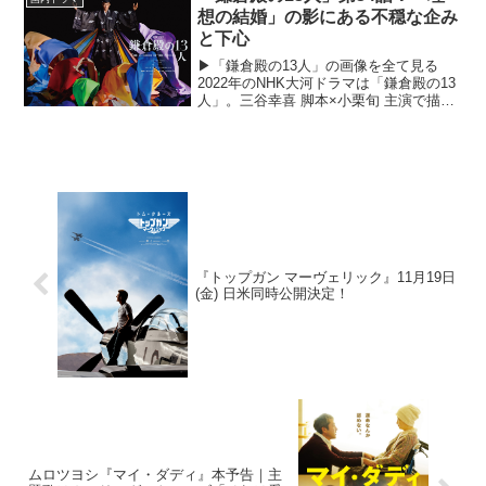
亡くした男性が小学生...
想の結婚」の影にある不穏な企み
と下心
▶︎「鎌倉殿の13人」の画像を全て見る
2022年のNHK大河ドラマは「鎌倉殿の13
人」。三谷幸喜 脚本×小栗旬 主演で描く
北条義時の物語。三谷幸喜曰く「吾妻
鏡」を原作としており、そこに記されき
れていない部分を想像と創作で補い、唯
一無二のエン...
『トップガン マーヴェリック』11月19日
(金) 日米同時公開決定！
ムロツヨシ『マイ・ダディ』本予告｜主