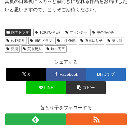
真夏の日曜夜にスカッと前向きになれる作品をお届けした
いと思いますので、どうぞご期待ください。
国内ドラマ
TOKYO MER
フォンチー
中条あやみ
佐野勇斗
国内ドラマ
小手伸也
石田ゆり子
菜々緒
要潤
賀来賢人
鈴木亮平
シェアする
X
Facebook
はてブ
LINE
コピー
苫とり子をフォローする