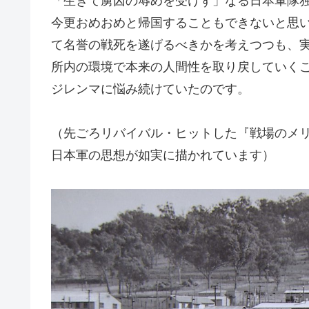
「生きて虜囚の辱めを受けず」なる日本軍隊
今更おめおめと帰国することもできないと思
て名誉の戦死を遂げるべきかを考えつつも、
所内の環境で本来の人間性を取り戻していく
ジレンマに悩み続けていたのです。
（先ごろリバイバル・ヒットした『戦場のメ
日本軍の思想が如実に描かれています）