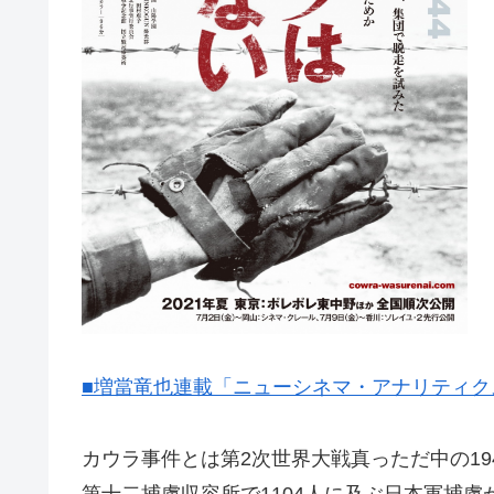
■増當竜也連載「ニューシネマ・アナリティクス
カウラ事件とは第2次世界大戦真っただ中の19
第十二捕虜収容所で1104人に及ぶ日本軍捕虜