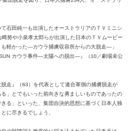
つて石田純一も出演したオーストラリアのＴＶミニシ
山﨑努や小泉孝太郎らが出演した日本のＴＶムービー
りも軽かった―カウラ捕虜収容所からの大脱走―」
E SUN カウラ事件―太陽への脱出―』（10／劇場未公
脱走』（63）を代表として連合軍側の捕虜脱走が
ある」とでもいった前向きな勇ましいものであったの
できる」といった、集団自決的思想に基づく日本人独
ことに尽きるでしょう。