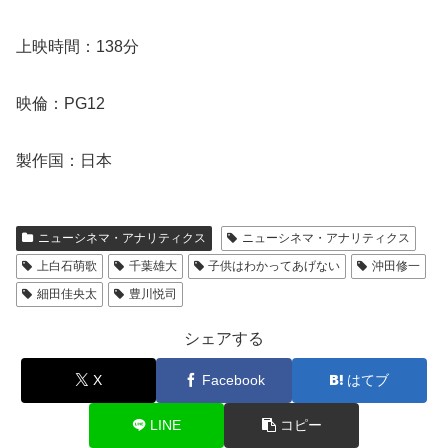
上映時間：138分
映倫：PG12
製作国：日本
ニューシネマ・アナリティクス
ニューシネマ・アナリティクス
上白石萌歌
千葉雄大
子供はわかってあげない
沖田修一
細田佳央太
豊川悦司
シェアする
X
Facebook
はてブ
LINE
コピー