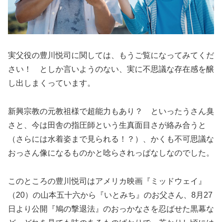
実父役の豊川悦司に関しては、もうご覧になってみてくだ
さい！ としか言いようのない、実に不思議な存在感を醸
し出しまくっています。
新興宗教の元教祖様で超能力もあり？ といったうさん臭
さと、今は田舎の指圧師という生真面目さが絡み合うと
（さらには水着姿まで見られる！？）、かくも不可思議な
おっさん像になるものかと唸らされっぱなしなのでした。
このところの豊川悦司はアメリカ映画『ミッドウェイ』
（20）の山本五十六から『いとみち』のお父さん、8月27
日より公開『鳩の撃退法』のおっかなさを忍ばせた黒幕な