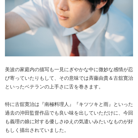
美波の家庭内の描写も一見にぎやかな中に微妙な感情が忍
び寄っていたりもして、その意味では斉藤由貴＆古舘寛治
といったベテランの上手さに舌を巻きます。
特に古舘寛治は『南極料理人』『キツツキと雨』といった
過去の沖田監督作品でも良い味を出していただけに、今回
も義理の娘に対する優しさゆえの気遣いみたいなものが好
もしく描出されていました。