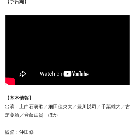
【予告編】
【基本情報】
出演：上白石萌歌／細田佳央太／豊川悦司／千葉雄大／古
舘寛治／斉藤由貴 ほか
監督：沖田修一