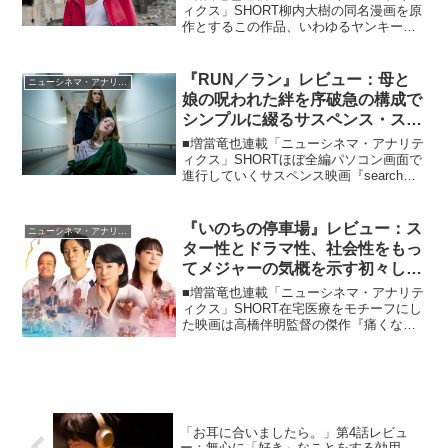
ィクス」SHORT柳内大樹の同名漫画を原
作とするこの作品、いわゆるヤンキーも
のの域に留まることなく、父と子の確執
や母親への慕情、そしてヤンチャしがち
な若者たちならではの連帯や友情といっ
『RUN／ラン』レビュー：母と
ニューシネマ・アナリティクス
た要素を丁寧に描い...
娘の呪われた絆を序破急の構成で
シンプルに綴るサスペンス・スリ
ラーの快作！
■増當竜也連載「ニューシネマ・アナリテ
ィクス」SHORTほぼ全編パソコン画面で
進行していくサスペンス映画『search／
サーチ』（18）で注目を集めたアニーシ
ュ・チャガンティ監督ではありますが、
アイデア勝負で評価された後の次回作の
『いのちの停車場』レビュー：ス
ニューシネマ・アナリティクス
制作はかな...
ター性とドラマ性、社会性をもっ
てメジャーの気概を示す初々しく
も野心的意欲作
■増當竜也連載「ニューシネマ・アナリテ
ィクス」SHORT在宅医療をモチーフにし
た映画は高橋伴明監督の傑作『痛くない
死に方』および、そこで奥田暎二が演じ
た人物のモデルとなった医者の日常を追
ったドキュメンタリー『けったいな町医
者』が今年公開され...
「お耳に合いましたら。」第4話レビュ
ー：無心に「好き」なことをする効用