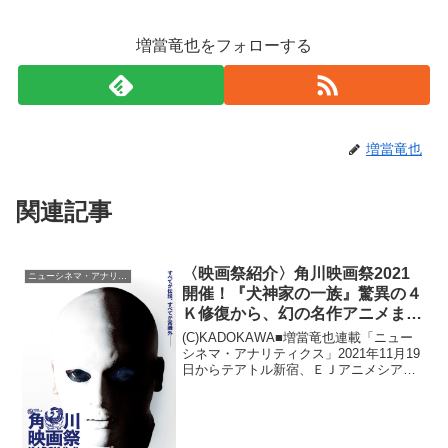
増當竜也をフォローする
増當竜也
関連記事
〈映画祭紹介〉角川映画祭2021
ニューシネマ・アナリティクス
開催！『犬神家の一族』驚異の４
Ｋ修復から、幻の名作アニメまで
31作品！
(C)KADOKAWA■増當竜也連載「ニュー
シネマ・アナリティクス」2021年11月19
日からテアトル新宿、ＥＪアニメシアタ
ー、ところざわサクラタウン、シネ・リ
ーブル梅田にて〈角川映画祭
KADOKAWA FILM FESTIVAL〉が開催...