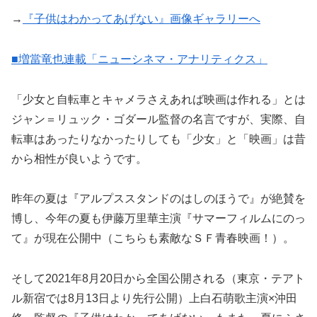
→
『子供はわかってあげない』画像ギャラリーへ
■増當竜也連載「ニューシネマ・アナリティクス」
「少女と自転車とキャメラさえあれば映画は作れる」とは
ジャン＝リュック・ゴダール監督の名言ですが、実際、自
転車はあったりなかったりしても「少女」と「映画」は昔
から相性が良いようです。
昨年の夏は『アルプススタンドのはしのほうで』が絶賛を
博し、今年の夏も伊藤万里華主演『サマーフィルムにのっ
て』が現在公開中（こちらも素敵なＳＦ青春映画！）。
そして2021年8月20日から全国公開される（東京・テアト
ル新宿では8月13日より先行公開）上白石萌歌主演×沖田