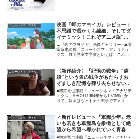
映画『岬のマヨイガ』レビュー：
ニューシネマ・アナリティクス
不思議で温かくも繊細、そしてダ
イナミック！これぞアニメ版“妖
怪大戦争”！
→『岬のマヨイガ』画像ギャラリーへ■増
當竜也連載「ニューシネマ・アナリティ
クス」野間児童文学賞といえば、これま
でにも「魔女の宅急便」など優れた児童
文学を輩出してきた賞ですが、その2016
年度（第54回）の同賞を受賞した柏葉幸
〈新作紹介〉『記憶の戦争』”虐
ニューシネマ・アナリティクス
子の「岬のマヨイ...
殺”という名の戦争がもたらすお
ぞましき記憶を葬り去らせないた
めに……
■増當竜也連載「ニューシネマ・アナリテ
ィクス」SHORT1964年から1973年にか
けて、韓国はヴェトナム戦争でアメリカ
を軍事支援し、延べ30万人の韓国軍兵士
を派兵しました。その中で1968年2月12
日、南ヴェトナムのクアンナム省ディエ
＜新作レビュー＞『軍艦少年』老
ニューシネマ・アナリティクス
ンバ...
いも若きも軍艦島を象徴として絶
望から希望へ導かれていく青春群
像劇
■増當竜也連載「ニューシネマ・アナリテ