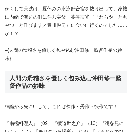
かくして美波は、夏休みの水泳部合宿を抜け出して、家族
に内緒で海辺の町に住む実父・藁谷友光（「わらや・とも
みつ」と呼びます／豊川悦司）に会いに行くのでした……
が！？
–{人間の滑稽さを優しく包み込む沖田修一監督作品の妙
味}–
人間の滑稽さを優しく包み込む沖田修一監
督作品の妙味
結論から先に申して、これは傑作・秀作・快作です！
『南極料理人』（09）『横道世之介』（13）『滝を見に
いく』（14）『モリのいる場所』（18）『おらおらでひ