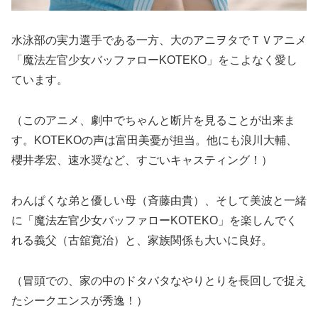
水泳部の実力選手である一方、大のアニヲタでＴＶアニメ
「魔法左官少女バッファローKOTEKO」をこよなく愛し
ています。
（このアニメ、劇中でちゃんと断片を見ることが出来ま
す。KOTEKOの声は富田美憂が担当。他にも浪川大輔、
櫻井孝宏、速水奨など、すごいキャスティング！）
わんぱくな弟と優しい母（斉藤由貴）、そして美波と一緒
に「魔法左官少女バッファローKOTEKO」を楽しんでく
れる義父（古舘寛治）と、家族関係も大いに良好。
（冒頭での、家の中のドタバタなやりとりを長回しで捉え
たシークエンスが秀逸！）