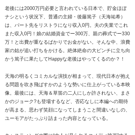
老後には2000万円必要と言われている日本で、貯金ほぼ
ナシという状況下、普通の主婦・後藤篤子（天海祐希）
は、パート先をリストラになり収入0円。夫の失業でこれ
また収入0円！娘の結婚資金でー300万、親の葬式でー330
万！と出費が重なるばかりでお金がない。そんな中、浪費
家の姑が追い打ちをかける。絶体絶命の大ピンチに立ち向
かう篤子に果たしてHappyな老後はやってくるのか？！
天海の明るくコミカルな演技が相まって、現代日本が抱え
る問題を吹き飛ばすかのような勢いに仕上がっている本映
像。最後には、天海＆草笛の二人にしか許されない、まさ
かのジョーク?も登場するなど、否応なしに本編への期待
が高まる、思わず笑顔になってしまうこと間違いなしの、
ユーモアがたっぷり詰まった内容となっている。