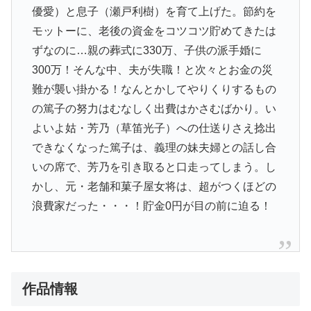
優愛）と息子（瀬戸利樹）を育て上げた。節約を
モットーに、老後の資金をコツコツ貯めてきたは
ずなのに…親の葬式に330万、子供の派手婚に
300万！そんな中、夫が失職！と次々とお金の災
難が襲い掛かる！なんとかしてやりくりするもの
の篤子の努力はむなしく出費はかさむばかり。い
よいよ姑・芳乃（草笛光子）への仕送りさえ捻出
できなくなった篤子は、義理の妹夫婦との話し合
いの席で、芳乃を引き取ると口走ってしまう。し
かし、元・老舗和菓子屋女将は、超がつくほどの
浪費家だった・・・！貯金0円が目の前に迫る！
作品情報