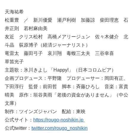
天海祐希
松重豊 ／ 新川優愛 瀬戸利樹 加藤諒 柴田理恵 石
井正則 若村麻由美
友近 クリス松村 高橋メアリージュン 佐々木健介 北
斗晶 荻原博子（経済ジャーナリスト）
竜雷太 藤田弓子 哀川翔 毒蝮三太夫 三谷幸喜
草笛光子
主題歌：氷川きよし 「Happy!」（日本コロムビア）
企画プロデュース：平野隆 プロデューサー：岡田有正、
下田淳行 監督：前田哲 脚本：斉藤ひろし 音楽：富貴
晴美 原作：垣谷美雨「老後の資金がありません」（中公
文庫）
制作：ツインズジャパン 配給：東映
公式サイト：
https://rougo-noshikin.jp
公式twitter：
twitter.com/rougo_noshikin