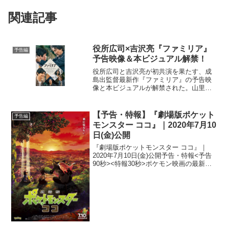
関連記事
役所広司×吉沢亮『ファミリア』
予告編
予告映像＆本ビジュアル解禁！
役所広司と吉沢亮が初共演を果たす、成
島出監督最新作『ファミリア』の予告映
像と本ビジュアルが解禁された。山里に
一人暮らす陶器職人の神谷誠治、赴任先
のアルジェリアで出会った女性との結婚
が決まった誠治の息子・学、そんな父子
【予告・特報】『劇場版ポケット
予告編
に助けられた傷ついた在日...
モンスター ココ』｜2020年7月10
日(金)公開
『劇場版ポケットモンスター ココ』｜
2020年7月10日(金)公開予告・特報<予告
90秒><特報30秒>ポケモン映画の最新作
『劇場版ポケットモンスター ココ』よ
り、最新予告映像と本ポスタービジュア
ルが解禁され、ココがポケモンに育てら
れた少年...