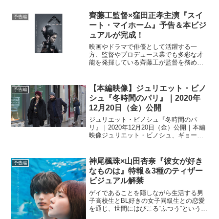
齊藤工監督×窪田正孝主演『スイ
予告編
ート・マイホーム』予告＆本ビジ
ュアルが完成！
映画やドラマで俳優として活躍する一
方、監督やプロデュース業でも多彩な才
能を発揮している齊藤工が監督を務め
る、映画『スイート・マイホーム』の予
告と本ビジュアルが到着した。現在開催
中の第25回上海国際映画祭GALA部門
【本編映像】ジュリエット・ビノ
予告編
や、７月には第22回ニュー...
シュ『冬時間のパリ』｜2020年
12月20日（金）公開
ジュリエット・ビノシュ『冬時間のパ
リ』｜2020年12月20日（金）公開｜本編
映像ジュリエット・ビノシュ、ギョー
ム・カネ、ヴァンサン・マケーニュなど
フランスを代表するスターが出演する、
名匠オリヴィエ・アサイヤス監督最新作
神尾楓珠×山田杏奈『彼女が好き
予告編
『冬時間のパリ』(1...
なものは』特報＆3種のティザー
ビジュアル解禁
ゲイであることを隠しながら生活する男
子高校生とBL好きの女子同級生との恋愛
を通じ、世間にはびこる“ふつう”という価
値観とのギャップに向き合う男女の姿を