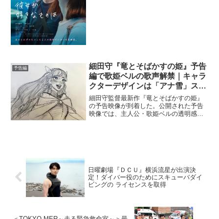
描いた映画『彼女が好きなものは』よ
り、特報映像と3種類のティザービジュア
ル、場面写真が解禁...
細田守『竜とそばかすの姫』予告
予告編
編で歌姫ベルの歌声解禁｜キャラ
クターデザインは「アナ雪」スタ
ッフ
細田守監督最新作『竜とそばかすの姫』
の予告映像が到着した。公開された予告
映像では、主人公・歌姫ベルの透明感と
力強さを備えた歌声、重要な楽曲が解禁
された。母親の死以来、心に深い傷を負
い、歌うことができずにいた少女・「す
ず」が、＜U＞の世界で「...
日曜劇場『ＤＣＵ』横浜流星が出演決
定！ダイバー役のためにスキューバダイ
ビングの ライセンスを取得
＜TOKYO MER～走る緊急救命室～＞最