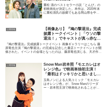
重松 清のベストセラー小説「とんび」の
初映画化が決定した。本作は、2020年末
に重松清氏の故郷でもある岡山県を中心
に撮影が行われ、2022年の劇場公開が決
定。物語の舞台は広島県備後市。ヤス
（市川安男）は、愛妻との間に待望の息
子アキラ（市川旭...
【画像あり】『鳩の撃退法』完成
公開情報
披露トークイベント｜「ウソの撃
退法！」でキャストが真っ赤なウ
ソを披露
『鳩の撃退法』完成披露トークイベント 画像ギャラリーはこちら 藤
原竜也主演『鳩の撃退法』の完成を記念した書店トークイベントが開
催された。イベントの会場となったのは、藤原竜也演じる、天才作
家・津田伸一の書いた小説が現実になるというストーリーに...
Snow Man岩本照『モエカレはオ
公開情報
レンジ色』で映画単独初主演！
「最初はドッキリかと思いまし
た」
玉島ノンによる人気コミック「モエカレ
はオレンジ色」が、Snow Manのリーダ
ー・岩本照主演で映画化されることが決
定した。ぼっちのJK・萌衣が好きになっ
たのは、超シャイで真面目な消防士・蛯
原。彼との出会いをきっかけに、どんど
ん前向きになって...