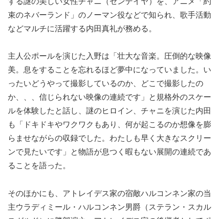
する謎の美しい女性チャニ（ゼンデイヤ）を、アニメ「約
束のネバーランド」のノーマン役などで知られ、歌手活動
などマルチに活躍する内田真礼が務める。
主人公ポールを演じた入野は「壮大な音楽。圧倒的な映像
美。息をすることを忘れるほど夢中になっていました。い
ったいどうやって撮影しているのか、どこで撮影したの
か、、、信じられない映像の連続です」と規格外のスケー
ルを体験したと話し、謎のヒロイン、チャニを演じた内田
も「ドキドキやワクワクもあり、何が起こるのか想像を膨
らませながらの収録でした。わたしも早く大きなスクリー
ンで見たいです」と物語が息つく暇もない展開の連続であ
ることを語った。
そのほかにも、アトレイデス家の宿敵ハルコンネン家の当
主ウラディミール・ハルコンネン男爵（ステラン・スカル