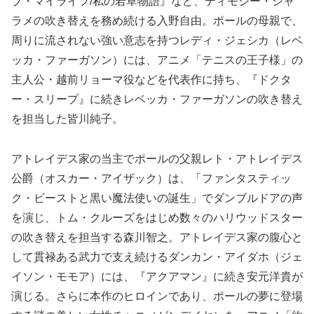
ブ・マイライフ/私の若草物語』など、ティモシー・シャ
ラメの吹き替えを務め続ける入野自由。ポールの母親で、
周りに流されない強い意志を持つレディ・ジェシカ（レベ
ッカ・ファーガソン）には、アニメ「テニスの王子様」の
主人公・越前リョーマ役などを代表作に持ち、『ドクタ
ー・スリープ』に続きレベッカ・ファーガソンの吹き替え
を担当した皆川純子。
アトレイデス家の当主でポールの父親レト・アトレイデス
公爵（オスカー・アイザック）は、「ファンタスティッ
ク・ビーストと黒い魔法使いの誕生」でダンブルドアの声
を演じ、トム・クルーズをはじめ数々のハリウッドスター
の吹き替えを担当する森川智之。アトレイデス家の腹心と
して貫禄ある武力で支え続けるダンカン・アイダホ（ジェ
イソン・モモア）には、『アクアマン』に続き安元洋貴が
演じる。さらに本作のヒロインであり、ポールの夢に登場