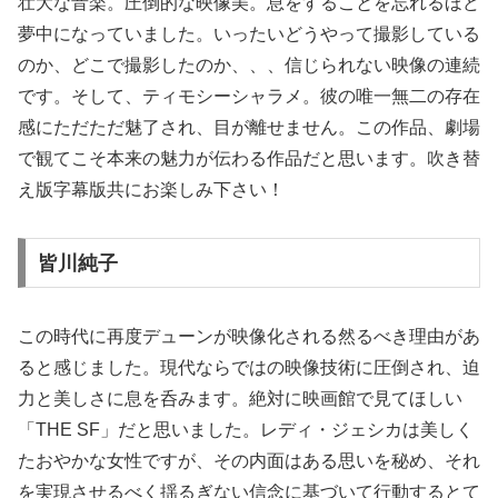
壮大な音楽。圧倒的な映像美。息をすることを忘れるほど
夢中になっていました。いったいどうやって撮影している
のか、どこで撮影したのか、、、信じられない映像の連続
です。そして、ティモシーシャラメ。彼の唯一無二の存在
感にただただ魅了され、目が離せません。この作品、劇場
で観てこそ本来の魅力が伝わる作品だと思います。吹き替
え版字幕版共にお楽しみ下さい！
皆川純子
この時代に再度デューンが映像化される然るべき理由があ
ると感じました。現代ならではの映像技術に圧倒され、迫
力と美しさに息を呑みます。絶対に映画館で見てほしい
「THE SF」だと思いました。レディ・ジェシカは美しく
たおやかな女性ですが、その内面はある思いを秘め、それ
を実現させるべく揺るぎない信念に基づいて行動するとて