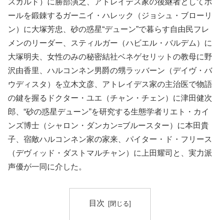
スガルド）に勝部演之、アトレイデス家の後継者としてポ
ールを鍛錬するガーニイ・ハレック（ジョシュ・ブローリ
ン）に大塚芳忠、砂の惑星“デューン”で暮らす自由民フレ
メンのリーダー、スティルガー（ハビエル・バルデム）に
大塚明夫、女性のみの秘密結社ベネゲセリットの教母に野
沢由香里、ハルコンネン男爵の甥ラッバーン（デイヴ・バ
ウディスタ）を立木文彦、アトレイデス家の主治医で物語
の鍵を握るドクター・ユエ（チャン・チェン）に津田健次
郎、“砂の惑星デューン”を研究する生態学者リエト・カイ
ンズ博士（シャロン・ダンカン=ブルースター）に本田貴
子、宿敵ハルコンネン家の家来、パイター・ド・フリース
（デヴィッド・ダストマルチャン）に上田耀司と、実力派
声優が一同に介した。
目次