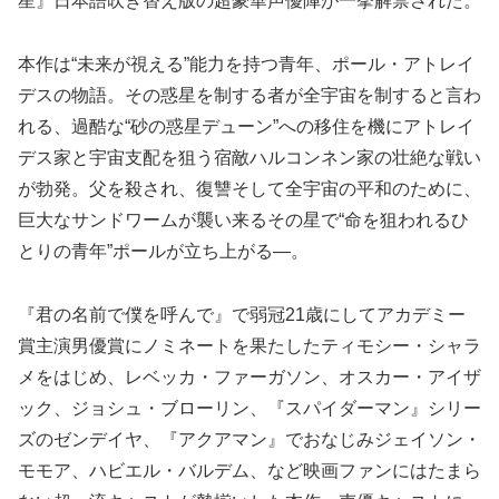
星』日本語吹き替え版の超豪華声優陣が一挙解禁された。
本作は“未来が視える”能力を持つ青年、ポール・アトレイ
デスの物語。その惑星を制する者が全宇宙を制すると言わ
れる、過酷な“砂の惑星デューン”への移住を機にアトレイ
デス家と宇宙支配を狙う宿敵ハルコンネン家の壮絶な戦い
が勃発。父を殺され、復讐そして全宇宙の平和のために、
巨大なサンドワームが襲い来るその星で“命を狙われるひ
とりの青年”ポールが立ち上がる―。
『君の名前で僕を呼んで』で弱冠21歳にしてアカデミー
賞主演男優賞にノミネートを果たしたティモシー・シャラ
メをはじめ、レベッカ・ファーガソン、オスカー・アイザ
ック、ジョシュ・ブローリン、『スパイダーマン』シリー
ズのゼンデイヤ、『アクアマン』でおなじみジェイソン・
モモア、ハビエル・バルデム、など映画ファンにはたまら