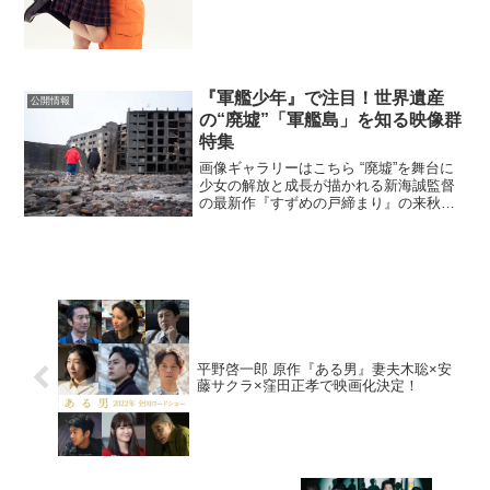
『軍艦少年』で注目！世界遺産
公開情報
の“廃墟”「軍艦島」を知る映像群
特集
画像ギャラリーはこちら “廃墟”を舞台に
少女の解放と成長が描かれる新海誠監督
の最新作『すずめの戸締まり』の来秋公
開が発表となり、今後はますます“廃墟”に
注目が集まりそうだ。そんな中、2015年
に世界文化遺産に登録され、世界一有名
な廃墟・長崎...
平野啓一郎 原作『ある男』妻夫木聡×安
藤サクラ×窪田正孝で映画化決定！