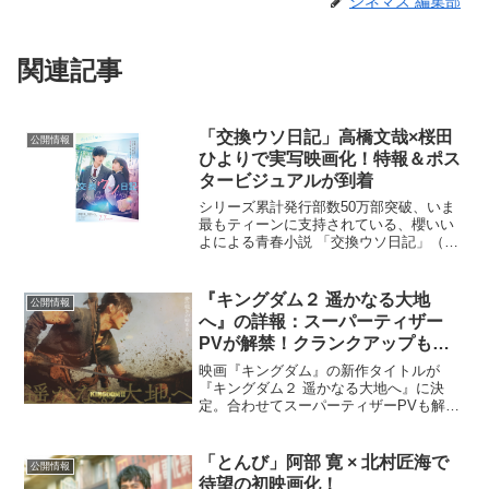
シネマズ 編集部
関連記事
「交換ウソ日記」高橋文哉×桜田
公開情報
ひよりで実写映画化！特報＆ポス
タービジュアルが到着
シリーズ累計発行部数50万部突破、いま
最もティーンに支持されている、櫻いい
よによる青春小説 「交換ウソ日記」（ス
ターツ出版文庫）が実写映画化されるこ
とが決定し、特報とポスタービジュアル
が到着した。携帯小説サイト「野いち
『キングダム２ 遥かなる大地
公開情報
ご」で配信が始まった本...
へ』の詳報：スーパーティザー
PVが解禁！クランクアップも報
告！
映画『キングダム』の新作タイトルが
『キングダム２ 遥かなる大地へ』に決
定。合わせてスーパーティザーPVも解禁
された。今回明かされたティザービジュ
アルには、馬上で手綱と剣を持つ信の躍
動感あふれる姿が。その姿は、前作より
「とんび」阿部 寛 × 北村匠海で
公開情報
も凛々しさや逞しさが備わ...
待望の初映画化！