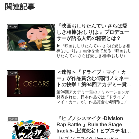
関連記事
『映画おしりたんてい さらば愛
その他
しき相棒(おしり)よ』プロデュー
サーが語る人気の秘密とは？
▶︎『映画おしりたんてい さらば愛しき相
棒(おしり)よ』画像を全て見る『映画おし
りたんてい さらば愛しき相棒(おしり)
よ』が2024年3月20日(水・祝)より新宿バ
ルト9ほか全国にて公開される。シリーズ
累計発行部数1000万部を超えるトロル...
＜速報＞『ドライブ・マイ・カ
その他
ー』が作品賞含む4部門ノミネー
トの快挙！第94回アカデミー賞ノ
ミネーション発表！
第94回アカデミー賞のノミネーションが
発表された。日本作品では『ドライブ・
マイ・カー』が、作品賞含む4部門にノミ
ネートされた。日本作品の作品賞ノミネ
ートは史上初となる。授賞式は現地時間
2022年3月27日に開催予定となってい
『ヒプノシスマイク -Division
その他
る。第94回アカ...
Rap Battle-』Rule the Stage -
track.5- 上演決定！ヒプステ 初の
『過去編 』
『ヒプノシスマイク -Division Rap