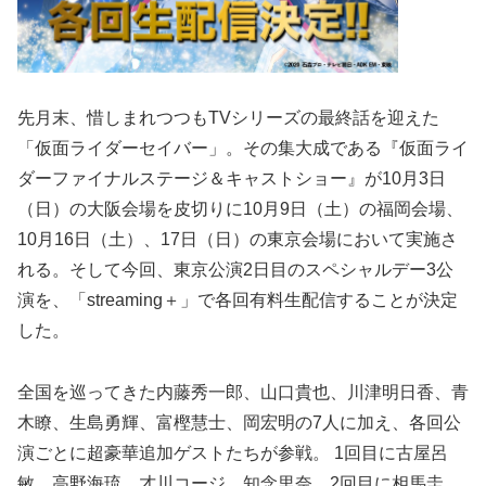
先月末、惜しまれつつもTVシリーズの最終話を迎えた
「仮面ライダーセイバー」。その集大成である『仮面ライ
ダーファイナルステージ＆キャストショー』が10月3日
（日）の大阪会場を皮切りに10月9日（土）の福岡会場、
10月16日（土）、17日（日）の東京会場において実施さ
れる。そして今回、東京公演2日目のスペシャルデー3公
演を、「streaming＋」で各回有料生配信することが決定
した。
全国を巡ってきた内藤秀一郎、山口貴也、川津明日香、青
木瞭、生島勇輝、富樫慧士、岡宏明の7人に加え、各回公
演ごとに超豪華追加ゲストたちが参戦。 1回目に古屋呂
敏、高野海琉、才川コージ、知念里奈。2回目に相馬圭