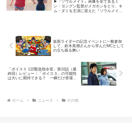
▶︎『ソウルメイト』画像を全て見るミ
ン・ヨングン監督がメガホンをとり、キ
ム・ダミを主演に迎えた『ソウルメイ
ト』が、2月23日（金・祝）より新宿ピカ
デリー他にて公開中だ。ミソ（キム・ダ
ミ）とハウン（チョン・ソニ）は、小学
生からの大親友。絵を描...
仮面ライダーの記念イベントに一般参加
して、鈴木美潮さんから学んだMCとして
の立ち振る舞い
「ボイスⅡ 110緊急指令室」第10話（最
終回）レビュー：「ボイス３」の可能性
は大いに期待できる？ 一瞬だけ登場し
た女優の趣里は次回作のフラグか―。
（※ストーリーネタバレあり）
ホーム
ニュース
その他