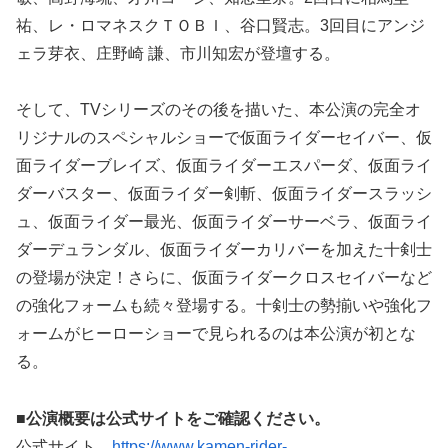
祐、レ・ロマネスクＴＯＢＩ、谷口賢志。3回目にアンジ
ェラ芽衣、庄野崎 謙、市川知宏が登壇する。
そして、TVシリーズのその後を描いた、本公演の完全オ
リジナルのスペシャルショーで仮面ライダーセイバー、仮
面ライダーブレイズ、仮面ライダーエスパーダ、仮面ライ
ダーバスター、仮面ライダー剣斬、仮面ライダースラッシ
ュ、仮面ライダー最光、仮面ライダーサーベラ、仮面ライ
ダーデュランダル、仮面ライダーカリバーを加えた十剣士
の登場が決定！さらに、仮面ライダークロスセイバーなど
の強化フォームも続々登場する。十剣士の勢揃いや強化フ
ォームがヒーローショーで見られるのは本公演が初とな
る。
■公演概要は公式サイトをご確認ください。
公式サイト
https://www.kamen-rider-