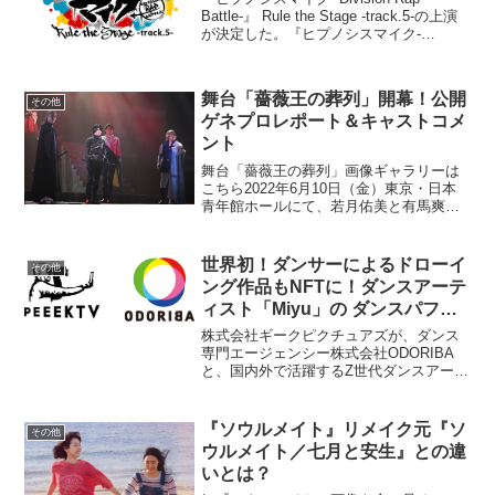
Battle-』 Rule the Stage -track.5-の上演
が決定した。『ヒプノシスマイク-
Division Rap Battle-』 Rule the Stageと
は、キングレコ...
舞台「薔薇王の葬列」開幕！公開
その他
ゲネプロレポート＆キャストコメ
ント
舞台「薔薇王の葬列」画像ギャラリーは
こちら2022年6月10日（金）東京・日本
青年館ホールにて、若月佑美と有馬爽人
がWキャストを務める舞台「薔薇王の葬
列」が開幕。初日直前に公開ゲネプロが
開催された。ウィリアム・シェイクスピ
世界初！ダンサーによるドローイ
その他
ア『ヘンリー六世』...
ング作品もNFTに！ダンスアーテ
ィスト「Miyu」の ダンスパフォ
ーマンスアート販売開始
株式会社ギークピクチュアズが、ダンス
専門エージェンシー株式会社ODORIBA
と、国内外で活躍するZ世代ダンスアーテ
ィスト「Miyu」によるダンスパフォーマ
ンスアート作品のNFT発行、企画及び販
売を開始した。コロナ禍でいまだに多大
『ソウルメイト』リメイク元『ソ
その他
な影響を受け...
ウルメイト／七月と安生』との違
いとは？