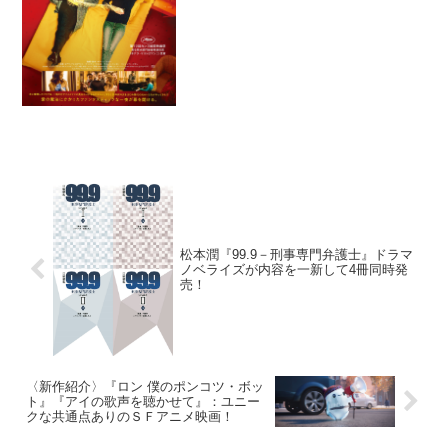
画『今宵、212号室で』の本ビジュアルと
予告編が解禁された。主人公マリアを演
じたのは、...
松本潤『99.9－刑事専門弁護士』ドラマ
ノベライズが内容を一新して4冊同時発
売！
〈新作紹介〉『ロン 僕のポンコツ・ボッ
ト』『アイの歌声を聴かせて』：ユニー
クな共通点ありのＳＦアニメ映画！