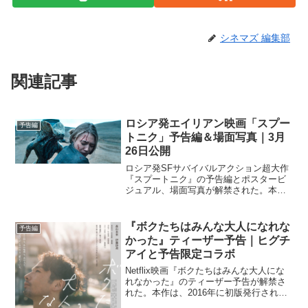
シネマズ 編集部
関連記事
ロシア発エイリアン映画「スプー
予告編
トニク」予告編＆場面写真｜3月
26日公開
ロシア発SFサバイバルアクション超大作
『スプートニク』の予告編とポスタービ
ジュアル、場面写真が解禁された。本作
は、2020年トライベッカ映画祭で公開さ
れると、斬新なクリーチャーと芸術感
覚、観客もその場にいるような臨場感
『ボクたちはみんな大人になれな
予告編
と、静と動を緩急自在に...
かった』ティーザー予告｜ヒグチ
アイと予告限定コラボ
Netflix映画『ボクたちはみんな大人にな
れなかった』のティーザー予告が解禁さ
れた。本作は、2016年に初版発行されて
以来、世代を超えて共感の声が広まり続