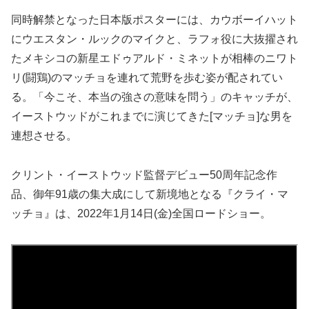
同時解禁となった日本版ポスターには、カウボーイハット
にウエスタン・ルックのマイクと、ラフォ役に大抜擢され
たメキシコの新星エドゥアルド・ミネットが相棒のニワト
リ(闘鶏)のマッチョを連れて荒野を歩む姿が配されてい
る。「今こそ、本当の強さの意味を問う」のキャッチが、
イーストウッドがこれまでに演じてきた[マッチョ]な男を
連想させる。
クリント・イーストウッド監督デビュー50周年記念作
品、御年91歳の集大成にして新境地となる『クライ・マ
ッチョ』は、2022年1月14日(金)全国ロードショー。