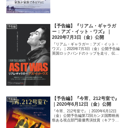
【予告編】『リアム・ギャラガ
予告編
ー：アズ・イット・ワズ』｜
2020年7月3日（金）公開
『リアム・ギャラガー：アズ・イット・
ワズ』｜2020年7月3日（金）公開予告編
英国ロックバンドのトップを走り、伝説
となったバンド「オアシス」のメンバー
リアム・ギャラガーのオアシス時代から
ソロミュージシャンとして復活するまで
の姿にフォーカス...
【予告編】『今宵、212号室で』
予告編
｜2020年6月12日（金）公開
『今宵、212号室で』｜2020年6月12日
（金）公開予告編第72回カンヌ国際映画
祭ある視点部門最優秀演技賞（キアラ・
マストロヤンニ）を受賞したフランス映