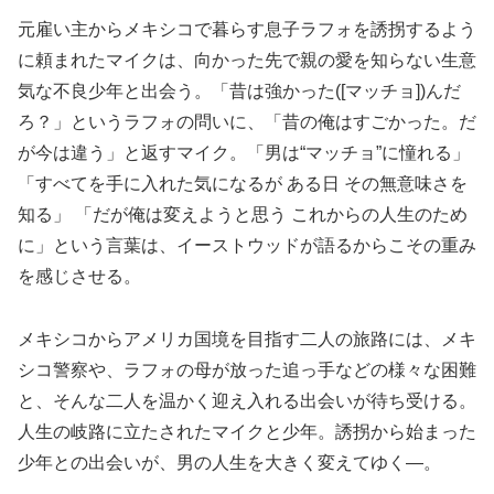
元雇い主からメキシコで暮らす息子ラフォを誘拐するよう
に頼まれたマイクは、向かった先で親の愛を知らない生意
気な不良少年と出会う。「昔は強かった([マッチョ])んだ
ろ？」というラフォの問いに、「昔の俺はすごかった。だ
が今は違う」と返すマイク。「男は“マッチョ”に憧れる」
「すべてを手に入れた気になるが ある日 その無意味さを
知る」 「だが俺は変えようと思う これからの人生のため
に」という言葉は、イーストウッドが語るからこその重み
を感じさせる。
メキシコからアメリカ国境を目指す二人の旅路には、メキ
シコ警察や、ラフォの母が放った追っ手などの様々な困難
と、そんな二人を温かく迎え入れる出会いが待ち受ける。
人生の岐路に立たされたマイクと少年。誘拐から始まった
少年との出会いが、男の人生を大きく変えてゆく―。