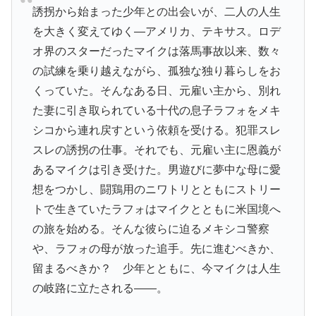
誘拐から始まった少年との出会いが、二人の人生
を大きく変えてゆく―アメリカ、テキサス。ロデ
オ界のスターだったマイクは落馬事故以来、数々
の試練を乗り越えながら、孤独な独り暮らしをお
くっていた。そんなある日、元雇い主から、別れ
た妻に引き取られている十代の息子ラフォをメキ
シコから連れ戻すという依頼を受ける。犯罪スレ
スレの誘拐の仕事。それでも、元雇い主に恩義が
あるマイクは引き受けた。男遊びに夢中な母に愛
想をつかし、闘鶏用のニワトリとともにストリー
トで生きていたラフォはマイクとともに米国境へ
の旅を始める。そんな彼らに迫るメキシコ警察
や、ラフォの母が放った追手。先に進むべきか、
留まるべきか？ 少年とともに、今マイクは人生
の岐路に立たされる――。