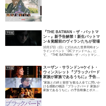
けている作家・燃え殻によるデビュー作
「ボクたちはみんな大人になれなかっ
た」が原作。ウ...
『THE BATMAN－ザ・バットマ
予告編
ン－』新予告解禁！新生バットマ
ン＆覚醒前のヴィランたちが登場
10月17日（日）に行われた世界同時オン
ラインイベント「DCファンドーム」に
て、『THE BATMAN－ザ・バットマン
ー』の新たな予告映像が解禁された。
「夜空に光るシグナルはただの合図じゃ
ない、警告だ」─。突如暗闇から現れ、瞬
スーザン・サランドン×ケイト・
予告編
く間に敵を倒し...
ウィンスレット『ブラックバード
家族が家族であるうちに』予告映
像 &ポスタービジュアル解禁
“家族との絆と覚悟”を観る人全てに問いか
ける感動の物語『ブラックバード 家族が
家族であるうちに』の予告映像とポスタ
ービジュアルが解禁された。主人公リリ
ーを『デッドマン・ウォーキング』(95)で
アカデミー賞®主演女優賞を受賞したス
ーザン・サラ...