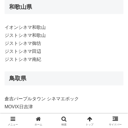
和歌山県
イオンシネマ和歌山
ジストシネマ和歌山
ジストシネマ御坊
ジストシネマ田辺
ジストシネマ南紀
鳥取県
倉吉パープルタウン シネマエポック
MOVIX日吉津
島根県
メニュー
ホーム
検索
トップ
サイドバー