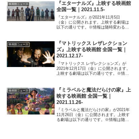
『エターナルズ』上映する映画館
映画館ニュース
全国一覧｜2021.11.5-
『エターナルズ』が2021年11月5日
（金）に公開されます。上映する劇場は
以下の通りです。※情報は随時変わるの
で、更新が遅れる場合があります。北海
道札幌シネマフロンティアユナイテッ
ド・シネマ札幌シネマ太陽函館イオンシ
『マトリックス レザレクション
映画館ニュース
ネマ小樽ディノスシネマズ...
ズ』上映する映画館 全国一覧｜
2021.12.17-
『マトリックス レザレクションズ』が
2021年12月17日（金）に公開されます。
上映する劇場は以下の通りです。※情報
は随時変わるので、更新が遅れる場合が
あります。北海道札幌シネマフロンティ
アユナイテッド・シネマ札幌イオンシネ
『ミラベルと魔法だらけの家』上
映画館ニュース
マ江別イオンシネ...
映する映画館 全国一覧｜
2021.11.26-
『ミラベルと魔法だらけの家』が2021年
11月26日（金）に公開されます。上映す
る劇場は以下の通りです。※情報は随時
変わるので、更新が遅れる場合がありま
す。北海道札幌シネマフロンティアユナ
イテッド・シネマ札幌シネマ太陽函館イ