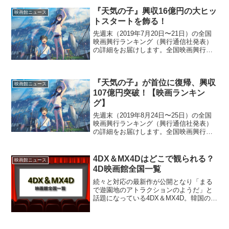
『天気の子』興収16億円の大ヒッ
映画館ニュース
トスタートを飾る！
先週末（2019年7月20日〜21日）の全国
映画興行ランキング（興行通信社発表）
の詳細をお届けします。全国映画興行ラ
ンキング1位（NEW）『天気の子』2位
（↓）『トイ・ストーリー４3位（↓）『ミ
ュウツーの逆襲 EVOLUTION』4位
『天気の子』が首位に復帰、興収
（↓）...
映画館ニュース
107億円突破！【映画ランキン
グ】
先週末（2019年8月24日〜25日）の全国
映画興行ランキング（興行通信社発表）
の詳細をお届けします。全国映画興行ラ
ンキング1位（↑）『天気の子』2位（↓）
『ライオン・キング』3位（NEW）『劇
場版おっさんずラブ －ＬＯＶＥ ｏｒ Ｄ
4DX＆MX4Dはどこで観られる？
映画館ニュース
ＥＡＤ...
4D映画館全国一覧
続々と対応の最新作が公開となり「まる
で遊園地のアトラクションのようだ」と
話題になっている4DX＆MX4D。韓国の
CJ 4D PLEX社が開発した4DXと、アメリ
カのMedia Matin社が開発したMX4Dは、
両方とも3D映画に水しぶきや香...