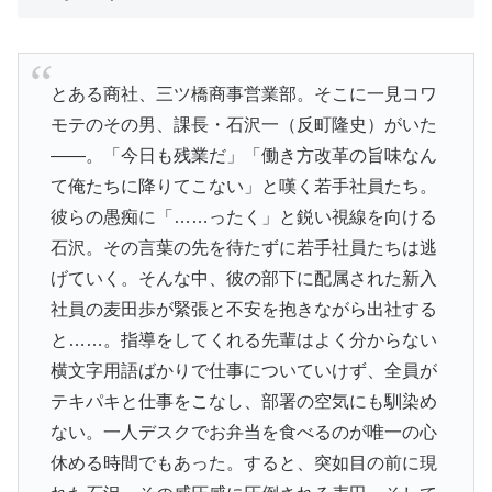
とある商社、三ツ橋商事営業部。そこに一見コワ
モテのその男、課長・石沢一（反町隆史）がいた
――。「今日も残業だ」「働き方改革の旨味なん
て俺たちに降りてこない」と嘆く若手社員たち。
彼らの愚痴に「……ったく」と鋭い視線を向ける
石沢。その言葉の先を待たずに若手社員たちは逃
げていく。そんな中、彼の部下に配属された新入
社員の麦田歩が緊張と不安を抱きながら出社する
と……。指導をしてくれる先輩はよく分からない
横文字用語ばかりで仕事についていけず、全員が
テキパキと仕事をこなし、部署の空気にも馴染め
ない。一人デスクでお弁当を食べるのが唯一の心
休める時間でもあった。すると、突如目の前に現