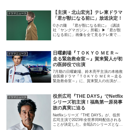
を務めることが発表された。本ドラマは
2018年より「週刊Dモーニング」にて連
載を開始し、「第2回電子書籍で読みたい
【主演・北山宏光】テレ東ドラマ
ドラマニュース
マンガ...
「君が獣になる前に」放送決定！
©さの隆 『君が獣になる前に』（講談
社「ヤングマガジン」所載）▶︎「君が獣
になる前に」画像を全て見るテレ東で
は、2024年4月5日（金）深夜24時12分か
ら、ドラマ24「君が獣になる前に」の放
送が決定！原作は、ヤングマガジンで大
日曜劇場『ＴＯＫＹＯ ＭＥＲ～
人気連載を誇...
ドラマニュース
走る緊急救命室～』賀来賢人が初
の医師役で出演
7月期の日曜劇場、鈴木亮平主演の本格救
命医療ドラマ『ＴＯＫＹＯ ＭＥＲ～走る
緊急救命室～』に、賀来賢人の出演が決
定した。賀来が演じるのは、救命救急の
プロフェッショナルチーム「ＴＯＫＹＯ
ＭＥＲ」のチームメンバー・音羽尚。厚
役所広司『THE DAYS』でNetflix
ドラマニュース
生労働省の官僚であ...
シリーズ初主演！福島第一原発事
故の真実に迫る
Netflixシリーズ『THE DAYS』が、役所
広司主演で2023年全世界同時配信される
ことが決定した。全8話のシリーズとなる
本作は、2011年に起きた福島第一原発事