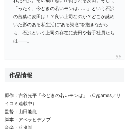
れた石沢。その威圧感に圧倒される麦田。そして
「ったく、今どきの若いモンは……」という石沢
の言葉に麦田は！？良い上司なのか？どこか謎め
いた影のある私生活に“ある疑念”を抱きながら
も、石沢という上司の存在に麦田や若手社員たち
は――。
作品情報
原作：吉谷光平「今どきの若いモンは」（Cygames／サ
イコミ連載中）
監督：山田能龍
脚本：アベラヒデノブ
音楽：渡邊崇