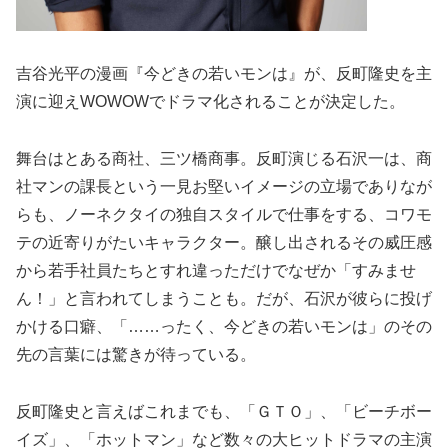
吉谷光平の漫画『今どきの若いモンは』が、反町隆史を主
演に迎えWOWOWでドラマ化されることが決定した。
舞台はとある商社、三ツ橋商事。反町演じる石沢一は、商
社マンの課長という一見お堅いイメージの立場でありなが
らも、ノーネクタイの独自スタイルで仕事をする、コワモ
テの近寄りがたいキャラクター。醸し出されるその威圧感
から若手社員たちとすれ違っただけでなぜか「すみませ
ん！」と言われてしまうことも。だが、石沢が彼らに投げ
かける口癖、「……ったく、今どきの若いモンは」のその
先の言葉には驚きが待っている。
反町隆史と言えばこれまでも、「ＧＴＯ」、「ビーチボー
イズ」、「ホットマン」など数々の大ヒットドラマの主演