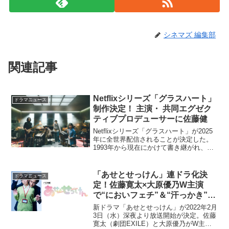
シネマズ 編集部
関連記事
Netflixシリーズ「グラスハート」
ドラマニュース
制作決定！ 主演・ 共同エグゼク
ティブプロデューサーに佐藤健
Netflixシリーズ「グラスハート」が2025
年に全世界配信されることが決定した。
1993年から現在にかけて書き継がれ、不
朽の名作として知られる若木未生のライ
フワーク「グラスハート」の待望の映像
化！所属していたバンドを理不尽な理由
「あせとせっけん」連ドラ化決
ドラマニュース
でクビに...
定！佐藤寛太×大原優乃W主演
で“においフェチ”＆“汗っかき”の
純愛
新ドラマ「あせとせっけん」が2022年2月
3日（水）深夜より放送開始が決定。佐藤
寛太（劇団EXILE）と大原優乃がW主演