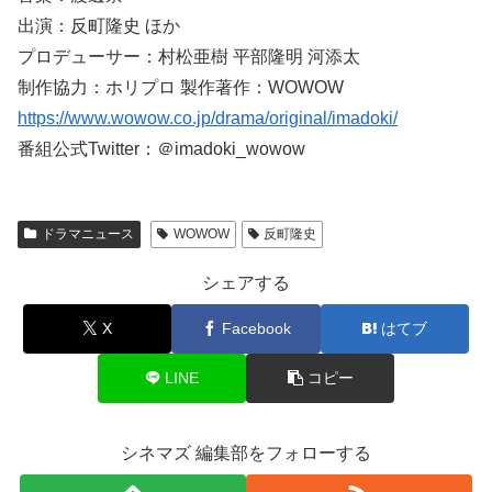
出演：反町隆史 ほか
プロデューサー：村松亜樹 平部隆明 河添太
制作協力：ホリプロ 製作著作：WOWOW
https://www.wowow.co.jp/drama/original/imadoki/
番組公式Twitter：＠imadoki_wowow
ドラマニュース
WOWOW
反町隆史
シェアする
X
Facebook
はてブ
LINE
コピー
シネマズ 編集部をフォローする