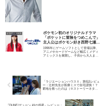
故を事実に忠実に、圧巻の臨場感でリア
ルに描く。入念なリサーチに基づき、
あ...
ポケモン初のオリジナルドラマ
ドラマニュース
「ポケットに冒険をつめこんで」
主人公はポケモン好き西野七瀬に
決定！
1996年にゲームソフトとして登場以降、
アニメやカードゲームなど幅広くメディ
アミックスを展開し、⼦供から⼤⼈まで
根強い⼈気を誇る「ポケットモンスタ
ー」。そんな「ポケモン」をテーマにし
た初のオリジナルドラマ「ポケットに冒
険をつめこんで」が、テ...
「ラジエーションハウスⅡ」第6話レビュ
ー：辻村先生が医療ミスで自宅謹慎！？
窮地を救ったのは（※ストーリーネタバ
レあり）
『DUNE/デューン 砂の惑星』レビュー：