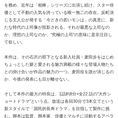
を務め、近年は「相棒」シリーズに出演し続け、スター俳
優として不動の人気を誇っている唯一無二の存在。反町演
じる主人公が発する「今どきの若いモンは」の真意に、新
たな時代の上司像が投影される。それが最悪な上司なの
か、理想の上司なのか、“究極の上司”の意味に是非注目し
て欲しい。
本作は、その石沢の部下となる新入社員・麦田歩をはじめ
ちょっとした癖と愛される魅力満載の様々な登場人物たち
との掛け合いが作品の魅力の一つ。麦田役を誰が演じるの
か、今後の発表にも目が離せない。
そして本作の最大の特長は、1話約8分×全22 話の“大作シ
ョートドラマ”という点。放送は各回30分で3本立てという
新スタイルで「国民的長寿ドラマ」を目指して製作に挑
む。脚本は監督、脚本家、俳優とマルチに活動するアベラ