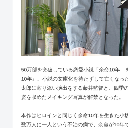
50万部を突破している恋愛小説「余命10年
10年』。小説の文庫化を待たずして亡くなっ
太郎に寄り添い演出をする藤井監督と、四季
姿を収めたメイキング写真が解禁となった。
本作はヒロインと同じく余命10年を生きた小坂
数万人に一人という不治の病で、余命が10年