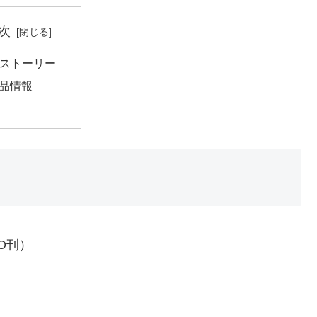
次
ストーリー
品情報
O刊）