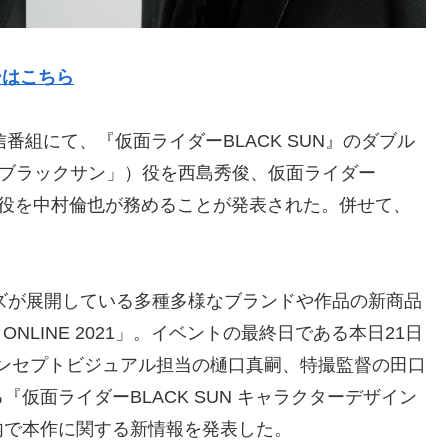
ーはこちら
1」内の配信番組にて、『仮⾯ライダーBLACK SUN』のダブル
下「ブラックサン」）役を⻄島秀俊、仮⾯ライダー
」）役を中村倫也が務めることが発表された。併せて、
ンズが展開している多種多様なブランドや作品の新商品
N ONLINE 2021」。イベントの最終⽇である本⽇21日
N』のコンセプトビジュアル担当の樋⼝真嗣、特撮監督の⽥⼝
仮⾯ライダーBLACK SUN キャラクターデザイン
内で本作に関する新情報を発表した。