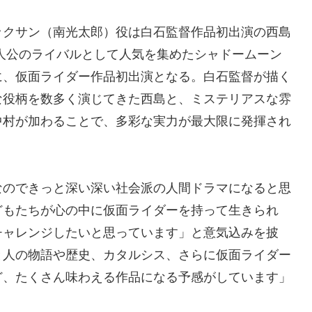
ックサン（南光太郎）役は⽩⽯監督作品初出演の⻄島
主⼈公のライバルとして⼈気を集めたシャドームーン
に、仮⾯ライダー作品初出演となる。⽩⽯監督が描く
な役柄を数多く演じてきた⻄島と、ミステリアスな雰
中村が加わることで、多彩な実⼒が最⼤限に発揮され
なのできっと深い深い社会派の⼈間ドラマになると思
どもたちが⼼の中に仮⾯ライダーを持って⽣きられ
チャレンジしたいと思っています」と意気込みを披
と⼈の物語や歴史、カタルシス、さらに仮⾯ライダー
ど、たくさん味わえる作品になる予感がしています」