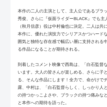
本作の⼆⼈の主演として、主⼈公であるブラ
秀俊、さらに『仮⾯ライダーBLACK』でも
（秋⽉信彦）役は中村倫也に決定。⼆⼈は共
本作に、優れた演技⼒でシリアスかつハード
囲気と独特な存在感で幅広い層に⽀持される
る作品になることが期待される。
到着したコメント映像で⻄島は、「⽩⽯監督
います。⼤⼈の皆さんが楽しめる、さらに⼦
る、そんな作品にします！全⼒で、命がけで
露、中村は、「⽩⽯監督らしく、しっかり⼈
の持つかっこよさや、ブラックの持つ痛みな
と本作への期待を語った。