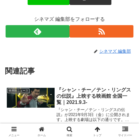
シネマズ 編集部をフォローする
シネマズ 編集部
関連記事
『シャン・チー／テン・リングス
映画館ニュース
の伝説』上映する映画館 全国一
覧｜2021.9.3-
『シャン・チー／テン・リングスの伝
説』が2021年9月3日（金）に公開されま
す。上映する劇場は以下の通りです。※
情報は随時変わるので、更新が遅れる場
合があります。北海道札幌シネマフロン
ティアユナイテッド・シネマ札幌シネマ
『ARASHI 5×20 FILM』上映する
メニュー
ホーム
検索
トップ
サイドバー
映画館ニュース