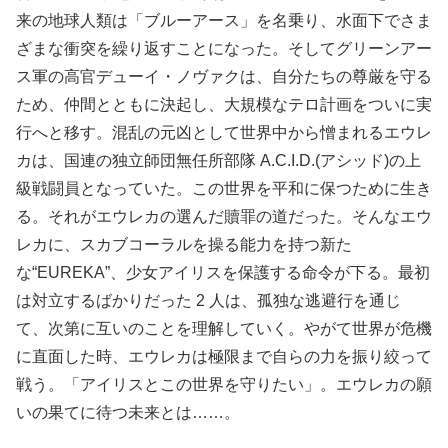
来の地球人類は「ブルーアース」を名乗り、水面下でさま
ざまな衝突を繰り返すことになった。そしてグリーンアー
ス軍の高官デューイ・ノヴァクは、自分たちの尊厳を守る
ため、仲間とともに決起し、大規模なテロ計画をついに実
行へと移す。混乱の元凶として世界中から憎まれるエウレ
カは、国連の独立師団無任所部隊 A.C.I.D.(アシッド)の上
級戦闘員となっていた。この世界を平和に保つために生き
る。それがエウレカの選んだ贖罪の道だった。そんなエウ
レカに、スカブコーラルを操る能力を持つ新た
な“EUREKA”、少女アイリスを保護する命令が下る。最初
は対立するばかりだった 2 人は、孤独な逃避行を通じ
て、次第に互いのことを理解していく。やがて世界が危機
に直面した時、エウレカは極限まで自らの力を振り絞って
戦う。「アイリスとこの世界を守りたい」。エウレカの願
いの果てに待つ未来とは……。