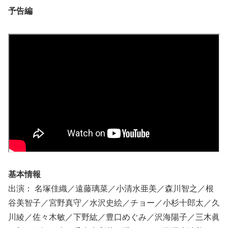
予告編
基本情報
出演： 名塚佳織／遠藤璃菜／小清水亜美／森川智之／根
谷美智子／宮野真守／水沢史絵／チョー／小杉十郎太／久
川綾／佐々木敏／下野紘／豊口めぐみ／沢海陽子／三木眞