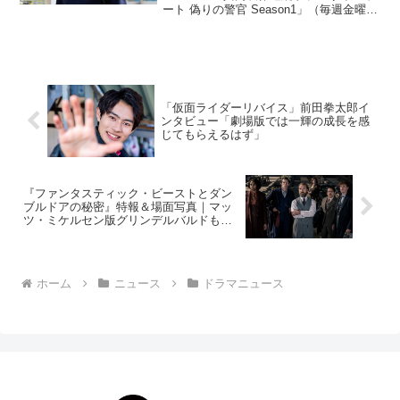
ート 偽りの警官 Season1」（毎週金曜夜
8時〜）を放送することが決定！本作は、
数多くのヒット作を生み出してきた
WOWOWとテレ東の初共同製作となる。
主演...
「仮面ライダーリバイス」前田拳太郎イ
ンタビュー「劇場版では一輝の成長を感
じてもらえるはず」
『ファンタスティック・ビーストとダン
ブルドアの秘密』特報＆場面写真｜マッ
ツ・ミケルセン版グリンデルバルドも登
場！
ホーム
ニュース
ドラマニュース