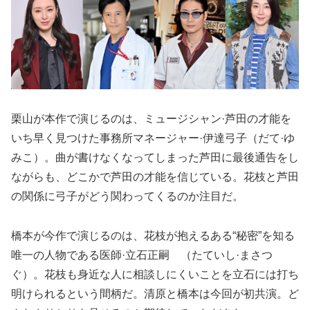
栗山が本作で演じるのは、ミュージシャン·芦田の才能を
いち早く見つけた事務所マネージャー·伊達弓子（だて·ゆ
みこ）。曲が書けなくなってしまった芦田に最後通告をし
ながらも、どこかで芦田の才能を信じている。花枝と芦田
の関係に弓子がどう関わってくるのか注目だ。
橋本が今作で演じるのは、花枝が抱えるある“秘密”を知る
唯一の人物である医師·立石正嗣 （たていし·まさつ
ぐ）。花枝も身近な人に相談しにくいことを立石には打ち
明けられるという間柄だ。清原と橋本は今回が初共演。ど