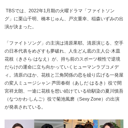
TBSでは、2022年1月期の火曜ドラマ「ファイトソン
グ」に栗山千明、橋本じゅん、戸次重幸、稲森いずみの出
演が決まった。
「ファイトソング」の主演は清原果耶。清原演じる、空手
の日本代表をめざすも夢破れ、人生どん底の主人公·木皿
花枝（きさら·はなえ）が、持ち前のスポーツ根性で逆境
だらけの運命に立ち向かっていくヒューマンラブコメデ
ィ。清原のほか、花枝と三角関係の恋を繰り広げる一発屋
の変人ミュージシャン·芦田春樹（あしだ·はるき）役で間
宮祥太朗、一途に花枝を想い続けている幼馴染の夏川慎吾
（なつかわ·しんご）役で菊池風磨（Sexy Zone）の出演
が発表されている。