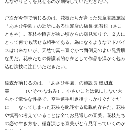
んなやりとりを見せるのか期待していただきたい。
戸次が今作で演じるのは、花枝たちが育った児童養護施設
「あさひ学園」の近所にある理髪店の店長·迫智也（さこ·
ともや）。花枝や慎吾が幼い頃からの顔見知りで、２人に
とって何でも話せる相手である。為になるようなアドバイ
スは出来ないが、天然で真っ直ぐかつ面倒見のよい兄貴肌
な男だ。花枝たちの保護者的存在として作品を温かく包み
込む演技に注目いただきたい。
稲森が演じるのは、「あさひ学園」の施設長·磯辺直
美 （いそべ·なおみ）。小さいことは気にしない大
らかで豪快な性格で、空手選手引退後すっかりぐだぐだ
に なってしまった花枝を叱咤する母親的存在だ。花枝
や慎吾の考えていることは全てお見通しの直美。花枝たち
の恋や生き方を、稲森演じる直美がどう見守っていくのか