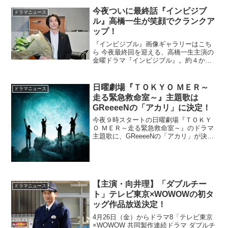
「別冊マーガレット」(集英社)で連載さ
れ、第32回講談社漫画賞(少女部門)...
今夜ついに最終話『インビジブ
ドラマニュース
ル』高橋一生が笑顔でクランクア
ップ！
『インビジブル』画像ギャラリーはこち
ら 今夜最終回を迎える、高橋一生主演の
金曜ドラマ『インビジブル』。約４か月
に及んだ撮影がオールアップを迎えた。
最後のシーンを撮り終え、花束を渡され
た高橋は「現場の皆さんにはお世話にな
日曜劇場『ＴＯＫＹＯ ＭＥＲ～
ドラマニュース
りっぱなしで、ありがと...
走る緊急救命室～』主題歌は
GReeeeNの「アカリ」に決定！
今夜９時スタートの日曜劇場『ＴＯＫＹ
Ｏ ＭＥＲ～走る緊急救命室～』のドラマ
主題歌に、GReeeeNの「アカリ」が決定
した。GReeeeNがＴＢＳのドラマ主題歌
を担当するのは、大ヒット曲となった
「キセキ」を書き下ろした『ＲＯＯＫＩ
ＥＳ』以来。...
【主演・向井理】「ダブルチー
ドラマニュース
ト」テレビ東京×WOWOWの初タ
ッグ作品放送決定！
4月26日（金）からドラマ8「テレビ東京
×WOWOW 共同製作連続ドラマ ダブルチ