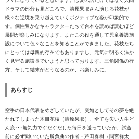
ラマになっていると思います。恋愛の話だけではなく人間
ドラマの部分も見どころで、清原果耶さん演じる花枝が
様々な逆境を乗り越えていくポジティブな姿が印象的で
す。個性豊かなキャラクターたちで台本を読めば読むほど
展開が楽しみになります。またこの役を通して児童養護施
設について色々なことを知ることができました。花枝たち
にとっては母親的存在でもありますし、元気に明るく温か
く見守る施設長でいようと思っております。三角関係の行
方、そして結末がどうなるのか、お楽しみに。
あらすじ
空手の日本代表をめざしていたが、突如としてその夢を絶
たれてしまった木皿花枝（清原果耶）。全てを失い人生ど
ん底･･･無気力でぐだぐだした毎日を送っていたが、試合
前に必ず聞いていた勝負曲の作者・芦田春樹（間宮祥太