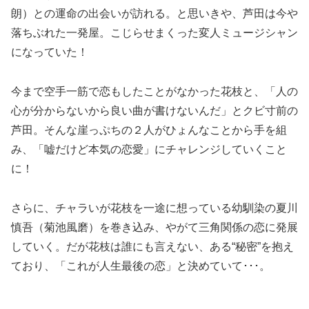
朗）との運命の出会いが訪れる。と思いきや、芦田は今や
落ちぶれた一発屋。こじらせまくった変人ミュージシャン
になっていた！
今まで空手一筋で恋もしたことがなかった花枝と、「人の
心が分からないから良い曲が書けないんだ」とクビ寸前の
芦田。そんな崖っぷちの２人がひょんなことから手を組
み、「嘘だけど本気の恋愛」にチャレンジしていくこと
に！
さらに、チャラいが花枝を一途に想っている幼馴染の夏川
慎吾（菊池風磨）を巻き込み、やがて三角関係の恋に発展
していく。だが花枝は誰にも言えない、ある“秘密”を抱え
ており、「これが人生最後の恋」と決めていて･･･。