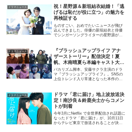
祝！星野源＆新垣結衣結婚！「逃
ドラマニュース
げるは恥だが役に立つ」の魅力を
再検証する
ものすごい、おめでたいニュースが飛び
込んできました。俳優の新垣結衣と俳優
でシンガーソングライターの星野源が結
婚を発表したのです。 この二人と言えば
何と言っても2016年10月期のTBS系金曜
ドラマ「逃げるは恥だが役に立つ」でし
『ブラッシュアップライフ アナ
ドラマニュース
ょう。この通称...
ザーストーリー』配信決定！夏
帆、木南晴夏ら本編キャスト大集
合
バカリズム脚本、安藤サクラ主演のドラ
マ『ブラッシュアップライフ』。SNSの
上位トレンド入り常連となった本作のオ
リジナルコンテンツ『ブラッシュアップ
ライフ アナザーストーリー』が、Huluで
独占配信されることが決定した。本作
ドラマ「君に届け」地上波放送決
ドラマニュース
は、平凡な人生をも...
定！南沙良＆鈴鹿央士からコメン
トが到着
今年3月にNetflix で全世界配信され話題に
なったドラマ「君に届け」が、10月11日
からテレビ東京で放送されることが決定
した。原作は、2006年から2017年まで