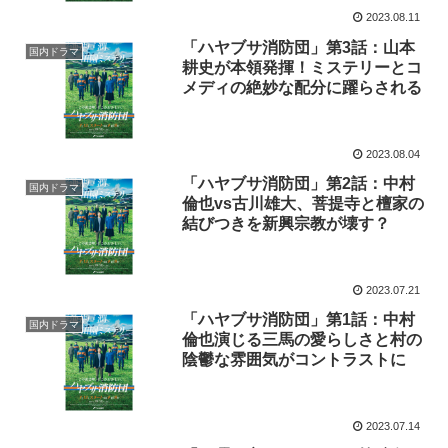
2023.08.11
「ハヤブサ消防団」第3話：山本
国内ドラマ
耕史が本領発揮！ミステリーとコ
メディの絶妙な配分に躍らされる
2023.08.04
「ハヤブサ消防団」第2話：中村
国内ドラマ
倫也vs古川雄大、菩提寺と檀家の
結びつきを新興宗教が壊す？
2023.07.21
「ハヤブサ消防団」第1話：中村
国内ドラマ
倫也演じる三馬の愛らしさと村の
陰鬱な雰囲気がコントラストに
2023.07.14