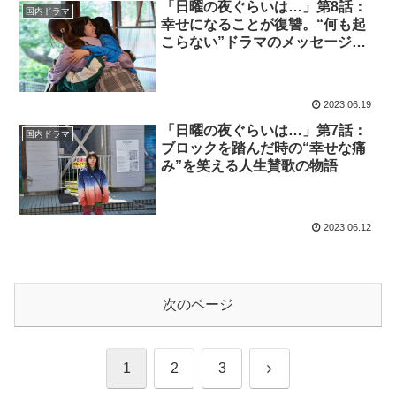
「日曜の夜ぐらいは…」第8話：
国内ドラマ
幸せになることが復讐。“何も起
こらない”ドラマのメッセージに
心打たれる
2023.06.19
「日曜の夜ぐらいは…」第7話：
国内ドラマ
ブロックを踏んだ時の“幸せな痛
み”を笑える人生賛歌の物語
2023.06.12
次のページ
次
1
2
3