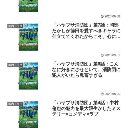
2023.09.08
「ハヤブサ消防団」第7話：岡部
国内ドラマ
たかしが徳田を愛すべきキャラに
仕立ててくれたからこそ、心に刻
まれる“教訓”
2023.09.01
「ハヤブサ消防団」第6話：こん
国内ドラマ
なに好きにさせといて、消防団に
犯人がいたら鬼畜すぎる
2023.08.25
「ハヤブサ消防団」第4話：中村
国内ドラマ
倫也の魅力を最大限生かしたミス
テリー×コメディ×ラブ