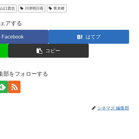
山口貴也
川津明日香
青木瞭
ェアする
Facebook
はてブ
コピー
編集部をフォローする
シネマズ 編集部