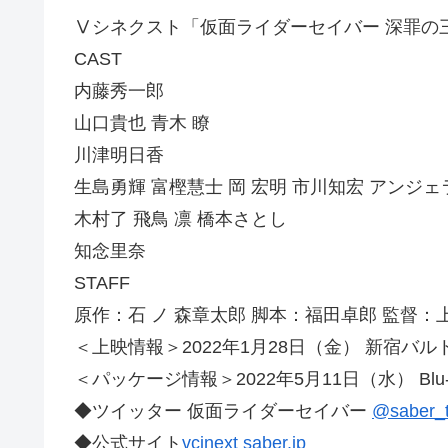
Ⅴシネクスト「仮面ライダーセイバー 深罪の
CAST
内藤秀一郎
山口貴也 青木 瞭
川津明日香
生島勇輝 富樫慧士 岡 宏明 市川知宏 アンジェ
木村了 飛鳥 凛 橋本さとし
知念里奈
STAFF
原作：石 ノ 森章太郎 脚本：福田卓郎 監督：
＜上映情報＞2022年1月28日（金） 新宿バ
＜パッケージ情報＞2022年5月11日（水） Blu-
◆ツイッター 仮面ライダーセイバー
@saber_t
◆公式サイト
vcinext saber.jp