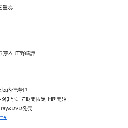
三重奏」
ラ芽衣 庄野崎謙
上堀内佳寿也
ルト9ほかにて期間限定上映開始
ray&DVD発売
oei