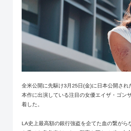
全米公開に先駆け3月25日(金)に日本公開さ
本作に出演している注目の女優エイザ・ゴン
着した。
LA史上最高額の銀行強盗を企てた血の繋がら