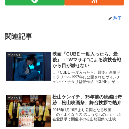
駒子
関連記事
映画『CUBE 一度入ったら、最
デフォルト
後』：”Wマサキ”による演技合戦
から目が離せない
→『CUBE 一度入ったら、最後』画像ギ
ャラリーへ1997年に公開されたヴィンチ
ェンゾ・ナタリ監督作品『CUBE』がリ
メイクされた。しかも初めての監督公認
リメイク、さらには主演の菅田将暉を筆
頭に、指折りの俳優陣が顔を揃えたこと
松山ケンイチ、35年前の続編は奇
デフォルト
でも話題だ。年...
跡―松山映画祭、舞台挨拶で熱弁
2016年1月16日より公開となる映画
『の・ようなもの のようなもの』が、現
在愛媛県で開催中の松山映画祭で上映さ
れ、舞台挨拶に主演の松山ケンイチ、杉
山泰一監督らが登壇した。松山映画祭