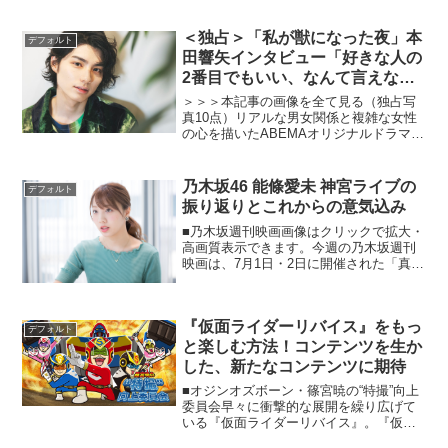
『の・ようなもの のようなもの』舞台挨
拶映画『の・ようなも...
＜独占＞「私が獣になった夜」本
デフォルト
田響矢インタビュー「好きな人の
2番目でもいい、なんて言えな
い」
＞＞＞本記事の画像を全て見る（独占写
真10点）リアルな男女関係と複雑な女性
の心を描いたABEMAオリジナルドラマシ
リーズ最新作「私が獣になった夜～好き
になっちゃいけない～」が3月24日（木）
より配信スタート。「女だって、本能の
乃木坂46 能條愛未 神宮ライブの
デフォルト
まま求めたい夜...
振り返りとこれからの意気込み
■乃木坂週刊映画画像はクリックで拡大・
高画質表示できます。今週の乃木坂週刊
映画は、7月1日・2日に開催された「真夏
の全国ツアー2017」の神宮球場のライブ
の振り返り。また遂に決定した東京ドー
ム公演についても意気込みを語って頂き
『仮面ライダーリバイス』をもっ
ました。前回ま...
デフォルト
と楽しむ方法！コンテンツを生か
した、新たなコンテンツに期待
■オジンオズボーン・篠宮暁の“特撮”向上
委員会早々に衝撃的な展開を繰り広げて
いる『仮面ライダーリバイス』。『仮面
ライダービルド』で、マスターが実は味