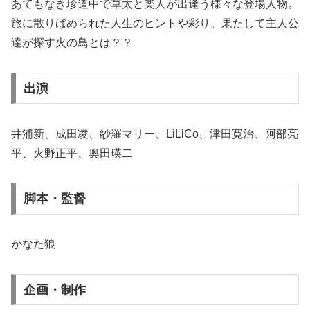
あてもなき珍道中で草太と楽人が出逢う様々な登場人物。
旅に散りばめられた人生のヒントや彩り。果たして主人公
達が探す火の鳥とは？？
出演
井浦新、成田凌、紗羅マリー、LiLiCo、津田寛治、阿部亮
平、火野正平、奥田瑛二
脚本・監督
かなた狼
企画・制作