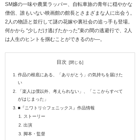
SM嬢の一味や農業ラッパー、自転車旅の青年に穏やかな
僧侶、誰もいない映画館の館長とさまざまな人に出会う。
2人の物語と並行して謎の花嫁や裏社会の追っ手も登場。
何かから “少しだけ逃げたかった”束の間の逃避行で、2人
は人生のヒントを掴むことができるのか—。
目次
作品の根底にある、「ありがとう」の気持ちを届けた
い
「楽人は僕以外、考えられない」、「ここからすべて
がはじまった」
■『ニワトリ☆フェニックス』作品情報
ストーリー
出演
脚本・監督