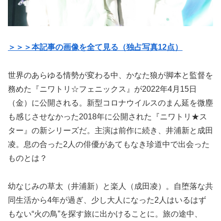
＞＞＞本記事の画像を全て見る（独占写真12点）
世界のあらゆる情勢が変わる中、かなた狼が脚本と監督を
務めた『ニワトリ☆フェニックス』が2022年4月15日
（金）に公開される。新型コロナウイルスのまん延を微塵
も感じさせなかった2018年に公開された『ニワトリ★ス
ター』の新シリーズだ。主演は前作に続き、井浦新と成田
凌。息の合った2人の俳優があてもなき珍道中で出会った
ものとは？
幼なじみの草太（井浦新）と楽人（成田凌）。自堕落な共
同生活から4年が過ぎ、少し大人になった2人はいるはず
もない“火の鳥”を探す旅に出かけることに。旅の途中、