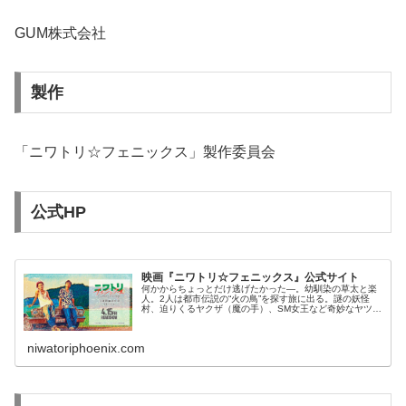
GUM株式会社
製作
「ニワトリ☆フェニックス」製作委員会
公式HP
映画『ニワトリ☆フェニックス』公式サイト
何かからちょっとだけ逃げたかった―。幼馴染の草太と楽
人。2人は都市伝説の“火の鳥”を探す旅に出る。謎の妖怪
村、迫りくるヤクザ（魔の手）、SM女王など奇妙なヤツラ
との出会い。そして謎の花嫁。2人の珍道中の行きつく先
は…。井浦新×成田凌のゆるゆ...
niwatoriphoenix.com