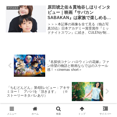
方じゃなかったとわかったときにも、
「こんな早くにそこまで展開しちゃう
原田琥之佑＆貫地谷しほりインタ
デフォルト
の？」と驚いたものですが...
ビュー｜映画『サバカン
SABAKAN』は家族で楽しめる青
春アドベンチャー
＞＞＞本記事の画像を全て見る（独占写
真10点）日本アカデミー賞受賞作『ミッ
ドナイトスワン』に続き、CULENが制作
した映画『サバカンSABAKAN』が8月19
日（金）に全国で公開される。主役は子
役の番家一路（ばんか・いちろ）。その
友人役を新...
『名探偵コナン ハロウィンの花嫁』ファ
ン待望の物語と映画ならではのスケール
感！＜cinemas short＞
「ちむどんどん」第4回レビュー：アキサ
ミヨー！ アババを「頂きます」 （※
ストーリーネタバレあり）
ホーム
デフォルト
メニュー
ホーム
検索
トップ
サイドバー