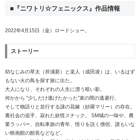
■『ニワトリ☆フェニックス』作品情報
2022年4月15日（金）ロードショー。
ストーリー
幼なじみの草太（井浦新）と楽人（成田凌）は、いるはず
もない火の鳥を探す旅に出た。
大人になり、それぞれの人生に漂う暗い影。
何かから “少しだけ逃げたかった”束の間の逃避行。
そして物語りと並行する謎の花嫁（紗羅マリー）の存在。
裏社会の追手、寂れた妖怪スナック。 SM城の一味や、農
業ラッパー、自転車旅の青年、悟りを説く僧侶、誰もいな
い映画館の館長などなど。