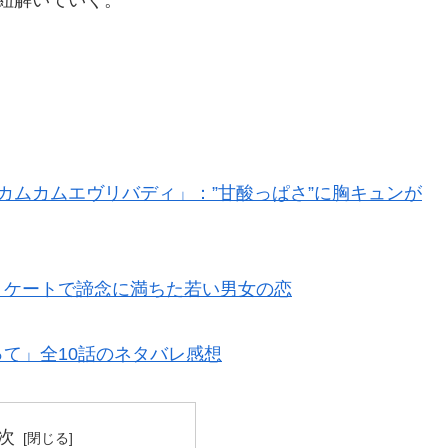
カムカムエヴリバディ」：”甘酸っぱさ”に胸キュンが
リケートで諦念に満ちた若い男女の恋
て」全10話のネタバレ感想
次