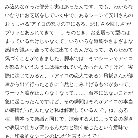
み込めなかった部分も実はあったんです。でも、わからな
いなりにお芝居をしていく中で、あるシーンで安川さんの
おっしゃる“アイコの怒りの中にある、悲しさや悔しさ”が
ブワッとあふれてきて──。そのとき、お芝居って型には
まっているわけじゃなくて、いろいろな道筋やさまざまな
感情が混ざり合って表に出てくるんだなって、あらためて
気づくことができました。脚本では、そのシーンでアイコ
が怒るというふうには描かれていなかったんですけど、実
際に演じてみると、（アイコの恋人である）飛坂さんが部
屋から出て行ったときに自然とこみ上げるものがあって、
ワーッと涙が止まらなくなって……。台本にはないことが
急に起こったんですけど、その瞬間はそれがアイコの本当
の感情だったんだなと私は解釈しているんですね。ある
種、脚本って楽譜と同じで、演奏する人によって音の響き
や表現の仕方が変わるんだなと強く感じたという意味で
も、印象的なシーンの1つだと言えそうです。