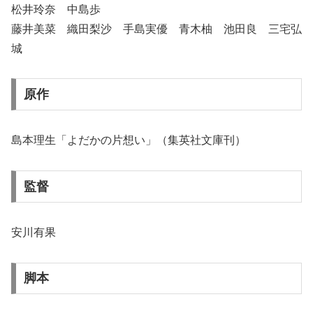
松井玲奈 中島歩
藤井美菜 織田梨沙 手島実優 青木柚 池田良 三宅弘
城
原作
島本理生「よだかの片想い」（集英社文庫刊）
監督
安川有果
脚本