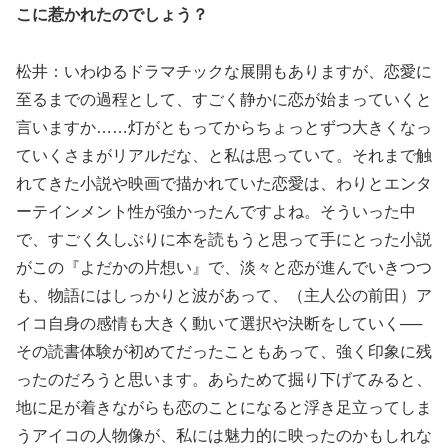
こに惹かれたのでしょう？
松井：いわゆるドラマチックな展開もありますが、恋愛に
至るまでの過程として、すごく静かに恋が始まっていくと
言いますか……灯がともってからちょっとずつ大きくなっ
ていくさまがリアルだな、と私は思っていて。それまで触
れてきた小説や映画で描かれていた恋愛は、わりとエンタ
ーテインメント性が強かったんですよね。そういった中
で、すごく久しぶりに本を読もうと思って手にとった小説
がこの『よだかの片想い』で、淡々と恋が進んでいきつつ
も、物語にはしっかりと波があって、（主人公の前田）ア
イコ自身の感情も大きく動いて選択や決断をしていく──
その読書体験が初めてだったこともあって、強く印象に残
ったのだろうと思います。あらためて掘り下げてみると、
地に足が着きながらも恋のことになると浮き足立ってしま
うアイコの人物像が、私には魅力的に映ったのかもしれな