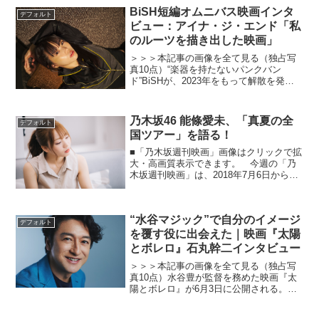
果たして、この問題に答えなどあるので
BiSH短編オムニバス映画インタ
デフォルト
しょうか。実は大人気アニ...
ビュー：アイナ・ジ・エンド「私
のルーツを描き出した映画」
＞＞＞本記事の画像を全て見る（独占写
真10点）“楽器を持たないパンクバン
ド”BiSHが、2023年をもって解散を発表
しているこのタイミングでオムニバス映
画『BiSH presents PCR is PAiPAi
CHiNCHiN ROCK'...
乃木坂46 能條愛未、「真夏の全
デフォルト
国ツアー」を語る！
■「乃木坂週刊映画」画像はクリックで拡
大・高画質表示できます。 今週の「乃
木坂週刊映画」は、2018年7月6日から8
日の3日間にかけて行われた『真夏の全国
ツアー2018 〜6th YEAR BIRTHDAY
LIVE〜』について。今回は読者...
“水谷マジック”で自分のイメージ
デフォルト
を覆す役に出会えた｜映画『太陽
とボレロ』石丸幹二インタビュー
＞＞＞本記事の画像を全て見る（独占写
真10点）水谷豊が監督を務めた映画『太
陽とボレロ』が6月3日に公開される。新
型コロナウイルスの影響で撮影が延期に
なるなど、大変な状況の中での撮影だっ