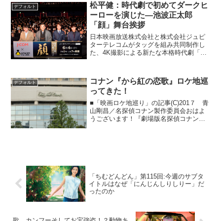
たと聞く。しかし、水谷監督を中心に出
松平健：時代劇で初めてダークヒ
デフォルト
演者、スタッフが一丸...
ーローを演じた―池波正太郎
「顔」舞台挨拶
日本映画放送株式会社と株式会社ジュピ
ターテレコムがタッグを組み共同制作し
た、4K撮影による新たな本格時代劇「池
波正太郎時代劇スペシャル 顔」の完成披
露試写会が行われ、主演の松平健らが舞
台挨拶に登壇した。「池波正太郎時代劇
コナン『から紅の恋歌』ロケ地巡
デフォルト
スペシャル 顔」完成...
ってきた！
■「映画ロケ地巡り」の記事(C)201７ 青
山剛昌／名探偵コナン製作委員会おはよ
うございます！『劇場版名探偵コナン
から紅の恋歌』の上映が始まってはや２
週間、もう映画は堪能されましたか。今
回は大阪・京都が舞台になっていまし
た。今作では、同じ...
「ちむどんどん」第115回:今週のサブタ
イトルはなぜ「にんじんしりしりー」だ
ったのか
歌、カンフーそしてお宝強盗！？動物キ