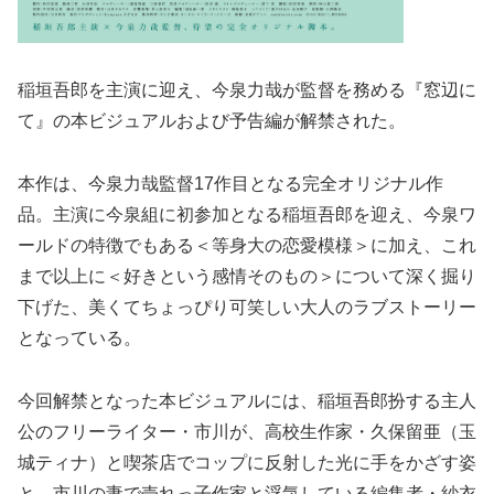
稲垣吾郎を主演に迎え、今泉力哉が監督を務める『窓辺に
て』の本ビジュアルおよび予告編が解禁された。
本作は、今泉力哉監督17作目となる完全オリジナル作
品。主演に今泉組に初参加となる稲垣吾郎を迎え、今泉ワ
ールドの特徴でもある＜等身大の恋愛模様＞に加え、これ
まで以上に＜好きという感情そのもの＞について深く掘り
下げた、美くてちょっぴり可笑しい大人のラブストーリー
となっている。
今回解禁となった本ビジュアルには、稲垣吾郎扮する主人
公のフリーライター・市川が、高校生作家・久保留亜（玉
城ティナ）と喫茶店でコップに反射した光に手をかざす姿
と、市川の妻で売れっ子作家と浮気している編集者・紗衣