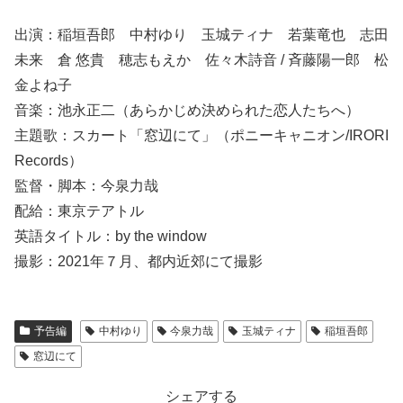
出演：稲垣吾郎 中村ゆり 玉城ティナ 若葉竜也 志田
未来 倉 悠貴 穂志もえか 佐々木詩音 / 斉藤陽一郎 松
金よね子
音楽：池永正二（あらかじめ決められた恋人たちへ）
主題歌：スカート「窓辺にて」（ポニーキャニオン/IRORI
Records）
監督・脚本：今泉力哉
配給：東京テアトル
英語タイトル：by the window
撮影：2021年７月、都内近郊にて撮影
予告編
中村ゆり
今泉力哉
玉城ティナ
稲垣吾郎
窓辺にて
シェアする