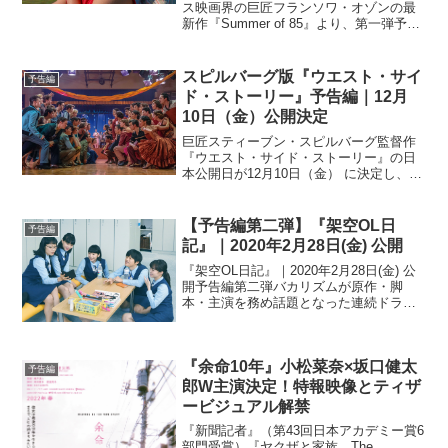
ス映画界の巨匠フランソワ・オゾンの最
新作『Summer of 85』より、第一弾予告
とビジュアルが到着した。1985年夏のフ
ランス。進路に悩む16歳の少年アレック
スは、今日もひとり波に揺られ、あて
スピルバーグ版『ウエスト・サイ
予告編
も...
ド・ストーリー』予告編｜12月
10日（金）公開決定
巨匠スティーブン・スピルバーグ監督作
『ウエスト・サイド・ストーリー』の日
本公開日が12月10日（金） に決定し、名
曲「Somewhere」 にのせて贈る予告編が
解禁された。映像は、物語の舞台である
ニューヨークの街並みから始まる。敵対
【予告編第二弾】『架空OL日
予告編
するチー...
記』｜2020年2月28日(金) 公開
『架空OL日記』｜2020年2月28日(金) 公
開予告編第二弾バカリズムが原作・脚
本・主演を務め話題となった連続ドラマ
の劇場版『架空OL日記』の予告編第二弾
の映像が解禁された。本作は、バカリズ
ムが2006年から3年の月日をかけ、銀行勤
『余命10年』小松菜奈×坂口健太
めのO...
予告編
郎W主演決定！特報映像とティザ
ービジュアル解禁
『新聞記者』（第43回日本アカデミー賞6
部門受賞）『ヤクザと家族 The