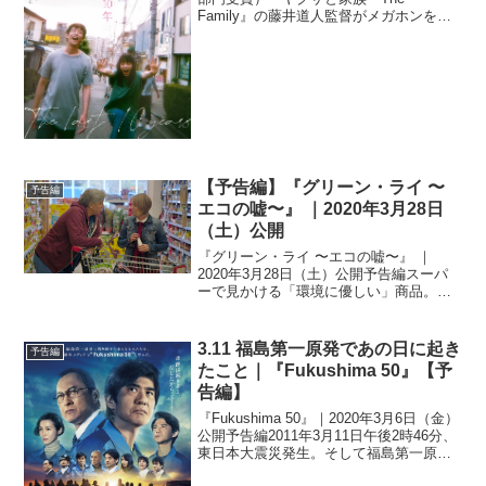
Family』の藤井道人監督がメガホンを取
る『余命10年』に、小松菜奈と坂口健太
郎がW主演することが分かった。併せ
て、特報映像も公開された。本作は、切
なすぎる小説とし...
【予告編】『グリーン・ライ 〜
予告編
エコの嘘〜』 ｜2020年3月28日
（土）公開
『グリーン・ライ 〜エコの嘘〜』 ｜
2020年3月28日（土）公開予告編スーパ
ーで見かける「環境に優しい」商品。買
うだけでオランウータン、海、そして熱
帯雨林まで救えるというが本当だろう
か？ブーテ監督自身が専門家と2人で世界
3.11 福島第一原発であの日に起き
予告編
一周しながら「エコ...
たこと｜『Fukushima 50』【予
告編】
『Fukushima 50』｜2020年3月6日（金）
公開予告編2011年3月11日午後2時46分、
東日本大震災発生。そして福島第一原発
事故。全世界が震撼した福島第一原発事