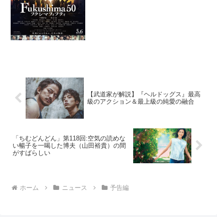
故の関係者90人以上への取材をもとに綴
られたノンフィクション作品「死...
【武道家が解説】『ヘルドッグス』最高
級のアクション＆最上級の純愛の融合
「ちむどんどん」第118回:空気の読めな
い暢子を一喝した博夫（山田裕貴）の間
がすばらしい
ホーム
ニュース
予告編