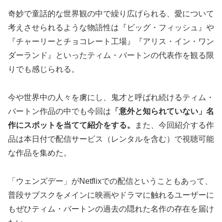
奇妙で童話的な世界観の中で繰り広げられる、愛について
考えさせられるような物語性は『ビッグ・フィッシュ』や
『チャーリーとチョコレート工場』『アリス・イン・ワン
ダーランド』といったティム・バートンの代表作を観る限
りでも感じられる。
今や世界中の人々を虜にし、鬼才と呼ばれ続けるティム・
バートン作品の中でも今回は
「意外と知られていない」名
作にスポットを当てて紹介をする。
また、今回紹介する作
品は本日付で配信サービス（レンタルを含む）で視聴可能
な作品を集めた。
「ウェンズデー」がNetflixでの配信ということもあって、
普段サブスクをメインに映画やドラマに触れるユーザーに
もぜひティム・バートンの過去の隠れた名作の存在を届け