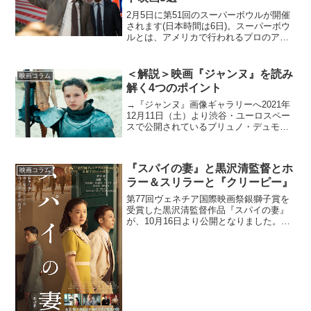
2月5日に第51回のスーパーボウルが開催
されます(日本時間は6日)。スーパーボウ
ルとは、アメリカで行われるプロのアメ
リカンフットボールリーグ、NFL
(National Football League)の優勝決定戦。
アメフトって何？ラグビー...
＜解説＞映画『ジャンヌ』を読み
映画コラム
解く4つのポイント
→『ジャンヌ』画像ギャラリーへ2021年
12月11日（土）より渋谷・ユーロスペー
スで公開されているブリュノ・デュモン
監督作『ジャンヌ』。本作はジャンヌ・
ダルクが異端者として裁判にかけられ火
刑となるまでを描いている。前作にあた
『スパイの妻』と黒沢清監督とホ
る『ジャネット』...
映画コラム
ラー＆スリラーと『クリーピー』
第77回ヴェネチア国際映画祭銀獅子賞を
受賞した黒沢清監督作品『スパイの妻』
が、10月16日より公開となりました。太
平洋戦争が勃発する1年前の1940年、神戸
で貿易会社を営む優作（高橋一生）は、
聡明で美しい妻・聡子（蒼井優）と仲睦
まじく暮らし...