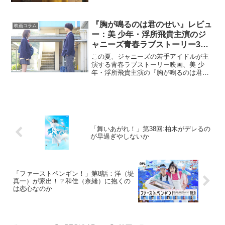
『胸が鳴るのは君のせい』レビュ
映画コラム
ー：美 少年・浮所飛貴主演のジ
ャニーズ青春ラブストーリー3カ
月連続 第1弾公開
この夏、ジャニーズの若手アイドルが主
演する青春ラブストーリー映画、美 少
年・浮所飛貴主演の『胸が鳴るのは君の
せい』、Snow Man・ラウール主演『ハニ
ーレモンソーダ』、King&Prince・平野紫
耀主演の『かぐや様は告らせたい～天才
たち...
「舞いあがれ！」第38回:柏木がデレるの
が早過ぎやしないか
「ファーストペンギン！」第8話：洋（堤
真一）が家出！？和佳（奈緒）に抱くの
は恋心なのか