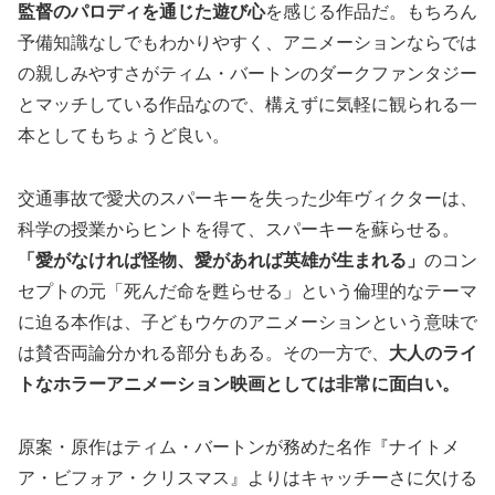
監督のパロディを通じた遊び心
を感じる作品だ。もちろん
予備知識なしでもわかりやすく、アニメーションならでは
の親しみやすさがティム・バートンのダークファンタジー
とマッチしている作品なので、構えずに気軽に観られる一
本としてもちょうど良い。
交通事故で愛犬のスパーキーを失った少年ヴィクターは、
科学の授業からヒントを得て、スパーキーを蘇らせる。
「愛がなければ怪物、愛があれば英雄が生まれる」
のコン
セプトの元「死んだ命を甦らせる」という倫理的なテーマ
に迫る本作は、子どもウケのアニメーションという意味で
は賛否両論分かれる部分もある。その一方で、
大人のライ
トなホラーアニメーション映画としては非常に面白い。
原案・原作はティム・バートンが務めた名作『ナイトメ
ア・ビフォア・クリスマス』よりはキャッチーさに欠ける