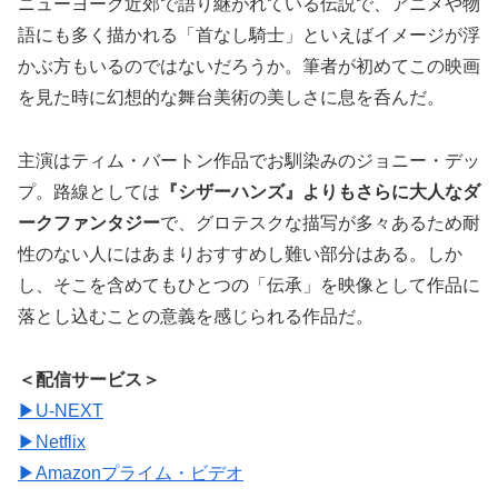
ニューヨーク近郊で語り継がれている伝説で、アニメや物
語にも多く描かれる「首なし騎士」といえばイメージが浮
かぶ方もいるのではないだろうか。筆者が初めてこの映画
を見た時に幻想的な舞台美術の美しさに息を呑んだ。
主演はティム・バートン作品でお馴染みのジョニー・デッ
プ。路線としては
『シザーハンズ』よりもさらに大人なダ
ークファンタジー
で、グロテスクな描写が多々あるため耐
性のない人にはあまりおすすめし難い部分はある。しか
し、そこを含めてもひとつの「伝承」を映像として作品に
落とし込むことの意義を感じられる作品だ。
＜配信サービス＞
▶︎U-NEXT
▶︎Netflix
▶︎Amazonプライム・ビデオ