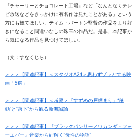
『チャーリーとチョコレート工場』など「なんとなくテレ
ビ放送などをきっかけに有名作は見たことがある」という
方にも観てほしい、ティム・バートン監督の作品をより好
きになること間違いなしの珠玉の作品だ。是非、本記事か
ら気になる作品を見つけてほしい。
（文：すなくじら）
＞＞＞【関連記事】＜スタジオA24＞思わずゾッとする映
画「5選」
＞＞＞【関連記事】＜考察＞『すずめの戸締まり』“移
動”と“落下”から観る新海誠論
＞＞＞【関連記事】『ブラックパンサー／ワカンダ・フォ
ーエバー』音楽から紐解く“母性の物語”