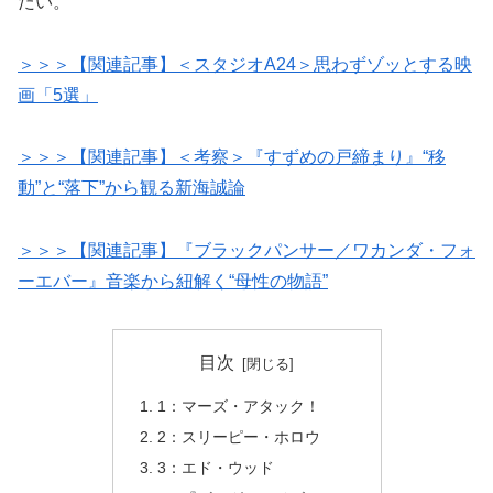
たい。
＞＞＞【関連記事】＜スタジオA24＞思わずゾッとする映
画「5選」
＞＞＞【関連記事】＜考察＞『すずめの戸締まり』“移
動”と“落下”から観る新海誠論
＞＞＞【関連記事】『ブラックパンサー／ワカンダ・フォ
ーエバー』音楽から紐解く“母性の物語”
目次
1：マーズ・アタック！
2：スリーピー・ホロウ
3：エド・ウッド