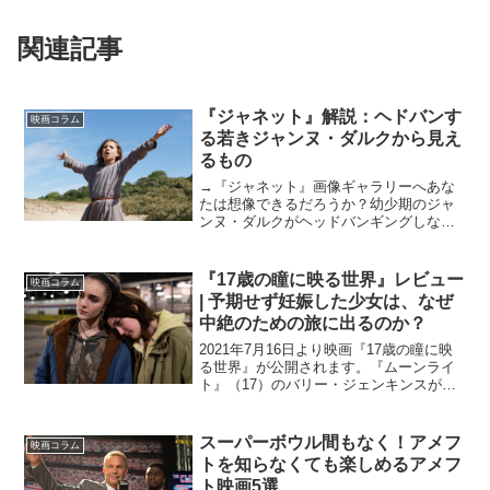
関連記事
『ジャネット』解説：ヘドバンす
映画コラム
る若きジャンヌ・ダルクから見え
るもの
→『ジャネット』画像ギャラリーへあな
たは想像できるだろうか？幼少期のジャ
ンヌ・ダルクがヘッドバンギングしなが
ら、尼僧と議論を交わす映画を。2021年
12月11日（土）より渋谷・ユーロスペー
スにて公開されている『ジャネット』
『17歳の瞳に映る世界』レビュー
映画コラム
は、今まで30作品...
| 予期せず妊娠した少女は、なぜ
中絶のための旅に出るのか？
2021年7月16日より映画『17歳の瞳に映
る世界』が公開されます。『ムーンライ
ト』（17）のバリー・ジェンキンスが製
作総指揮を務めており、Rotten Tomatoes
では驚異の99%の批評家支持率と、その
クオリティは折り紙付き。具体的な...
スーパーボウル間もなく！アメフ
映画コラム
トを知らなくても楽しめるアメフ
ト映画5選