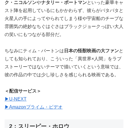
ク・ニコルソン
や
ナタリー・ポートマン
といった豪華キャ
スト陣を起用しているにもかかわらず、彼らがバタバタと
火星人の手によってやられてしまう様や宇宙船のチープな
雰囲気の絶妙なちぐはぐさはブラックジョークっぽい大人
の笑いにもつながる部分だ。
ちなみにティム・バートンは
日本の怪獣映画の大ファン
と
しても知られており、こういった「異世界×人間」をラブ
ストーリーではないテーマで描いていくという意味では、
彼の作品の中では少し珍しさを感じられる映画である。
＜配信サービス＞
▶︎U-NEXT
▶︎Amazonプライム・ビデオ
2：スリーピー・ホロウ