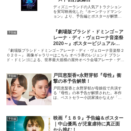
ディズニーランドの人気アトラクション
を実写映画化した『ホーンテッドマンシ
ョン』より、予告編とポスターが解禁さ
れた。世界中で愛され続ける人気のアト
ラクション「ホーンテッドマンション」
にインスパイアされた本作の舞台は、不
『劇場版プラシド・ドミンゴ～ア
予告編
気味にそびえる洋館“ホー...
レーナ・ディ・ヴェローナ音楽祭
2020～』ポスタービジュアル＆
予告編｜8月27日公開決定！
『劇場版プラシド・ドミンゴ～アレーナ・ディ・ヴェローナ音楽祭２
０２０～』 画像ギャラリーはこちら オペラ界のレジェンド プラシ
ド・ドミンゴによる、世界最大規模の屋外オペラ会場アレーナ・デ
ィ・ヴェローナで行われたナイトコンサートの模様を映画化...
戸田恵梨香×永野芽郁『母性』衝
予告編
撃の本予告解禁！
戸田恵梨香と永野芽郁が母娘役で共演す
る『母性』の本予告が解禁された。本作
は、ベストセラー小説家湊かなえが「こ
れが書けたら、作家を辞めてもいい。そ
う思いながら書いた小説」とまで語った
渾身の同名小説の映画化。遂に解禁とな
った本予告では、衝撃の内...
映画『１８９』予告編＆ポスター
予告編
｜中山優馬 が児童虐待に真正面
から挑む！