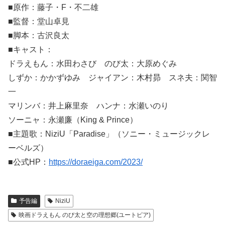
■原作：藤子・F・不二雄
■監督：堂山卓見
■脚本：古沢良太
■キャスト：
ドラえもん：水田わさび のび太：大原めぐみ
しずか：かかずゆみ ジャイアン：木村昴 スネ夫：関智
一
マリンバ：井上麻里奈 ハンナ：水瀬いのり
ソーニャ：永瀬廉（King & Prince）
■主題歌：NiziU「Paradise」（ソニー・ミュージックレ
ーベルズ）
■公式HP：
https://doraeiga.com/2023/
予告編
NiziU
映画ドラえもん のび太と空の理想郷(ユートピア)