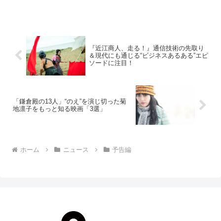
し、この度予告編が解禁された。多才だ
けどお調子者でドジなネコのトムと、外
見は可愛いがずる賢くて容赦ないネズミ
のジェリー。会え...
『近江商人、走る！』通信技術の先取り
＆現代にも通じる“ビジネスあるある”エピ
ソードに注目！
「鎌倉殿の13人」“のえ”を演じ切った菊
地凛子をもっと知る映画「3選」
ホーム
ニュース
予告編