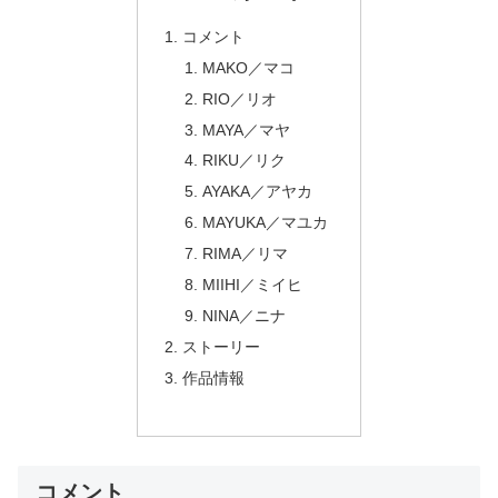
コメント
MAKO／マコ
RIO／リオ
MAYA／マヤ
RIKU／リク
AYAKA／アヤカ
MAYUKA／マユカ
RIMA／リマ
MIIHI／ミイヒ
NINA／ニナ
ストーリー
作品情報
コメント