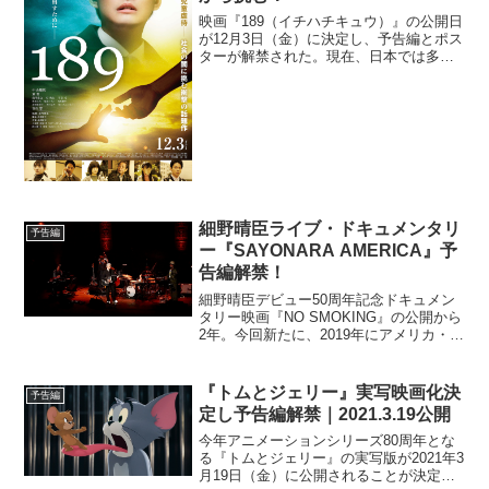
映画『189（イチハチキュウ）』の公開日
が12月3日（金）に決定し、予告編とポス
ターが解禁された。現在、日本では多く
の児童虐待が報告され、全国に児童相談
所が設置されている。しかし、その報告
件数に対し、現場を支える児童福祉司の
人数は決して多く...
細野晴臣ライブ・ドキュメンタリ
予告編
ー『SAYONARA AMERICA』予
告編解禁！
細野晴臣デビュー50周年記念ドキュメン
タリー映画『NO SMOKING』の公開から
2年。今回新たに、2019年にアメリカ・ニ
ューヨーク、ロサンゼルスで開催された
貴重なライブ映像と細野晴臣の直近のト
ークシーンをまとめたライブ・ドキュメ
『トムとジェリー』実写映画化決
予告編
ンタリー...
定し予告編解禁｜2021.3.19公開
今年アニメーションシリーズ80周年とな
る『トムとジェリー』の実写版が2021年3
月19日（金）に公開されることが決定