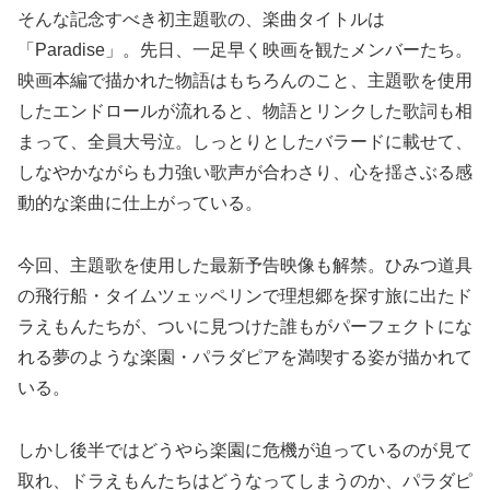
そんな記念すべき初主題歌の、楽曲タイトルは
「Paradise」。先日、一足早く映画を観たメンバーたち。
映画本編で描かれた物語はもちろんのこと、主題歌を使用
したエンドロールが流れると、物語とリンクした歌詞も相
まって、全員大号泣。しっとりとしたバラードに載せて、
しなやかながらも力強い歌声が合わさり、心を揺さぶる感
動的な楽曲に仕上がっている。
今回、主題歌を使用した最新予告映像も解禁。ひみつ道具
の飛行船・タイムツェッペリンで理想郷を探す旅に出たド
ラえもんたちが、ついに見つけた誰もがパーフェクトにな
れる夢のような楽園・パラダピアを満喫する姿が描かれて
いる。
しかし後半ではどうやら楽園に危機が迫っているのが見て
取れ、ドラえもんたちはどうなってしまうのか、パラダピ