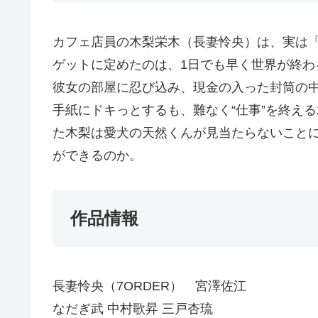
カフェ店員の木梨栄木（長妻怜央）は、実は
ゲットに定めたのは、1日でも早く世界が終
彼女の部屋に忍び込み、現金の入った封筒の
手紙にドキっとするも、難なく“仕事”を終え
た木梨は愛犬の天然くんが見当たらないこと
ができるのか。
作品情報
長妻怜央（7ORDER） 宮澤佐江
なだぎ武 中村歌昇 三戸杏琉