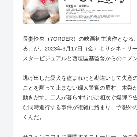
長妻怜央（7ORDER）の映画初主演作とな
る』が、2023年3月17日（金）よりシネ・
スタービジュアルと西垣匡基監督からのコメ
逃げ出した愛犬を盗まれたと勘違いして失意
ことを願って止まない婦人警官の眉村。木梨
動きだす。二人が暮らす街では相次ぐ爆弾予
な同時進行する事件が複雑に絡まり、予想外
くんだ。
サスペンスフルに展開するストーリー、その