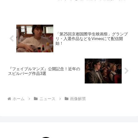
2作品に大きく関わる、剣心の＜十字傷の
謎＞を知る男で、上海マフィアの頭目で
あるシリーズ史上最恐...
「第25回京都国際学生映画祭」グランプ
リ・入選作品などをVimeoにて配信開
始！
『フェイブルマンズ』公開記念！近年の
スピルバーグ作品3選
ホーム
ニュース
画像解禁