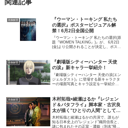
関連記事
『ウーマン・トーキング 私たち
画像解禁
の選択』ポスタービジュアル解
禁！6月2日全国公開
『ウーマン・トーキング 私たちの選択(原
題『WOMEN TALKING』)』が、 6月2日
(金)より公開されることが決定し、ポスタ
ービジュアルが解禁された。本作は、本
年度、アカデミー賞®作品賞・脚色賞の2
部門にノミネートを果たし、これまで
『劇場版シティーハンター 天使
画像解禁
世...
の涙』新キャラ一挙紹介！
『劇場版シティーハンター 天使の涙(エン
ジェルダスト)』に登場する新キャラクタ
ーの場面写真とキャラ設定を一挙紹介す
る。本作は、冴羽獠役の神谷明に加え槇
村香役に伊倉一恵、野上冴子役に一龍斎
春水、海坊主役に玄田哲章、美樹役に小
木村拓哉×綾瀬はるか『レジェン
画像解禁
山茉美といったお馴...
ド＆バタフライ』脚本家・古沢良
太が描く“ひとりの人間”としての
織田信長
木村拓哉と綾瀬はるかの共演で、誰もが
知る日本史上の“レジェンド”織田信長と、
謎に包まれたその正室・濃姫（別名“帰