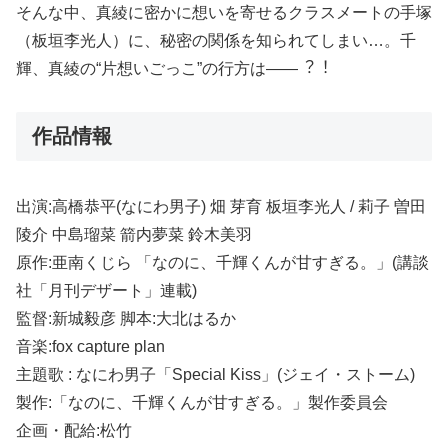
そんな中、真綾に密かに想いを寄せるクラスメートの⼿塚
（板垣李光⼈）に、秘密の関係を知られてしまい…。千
輝、真綾の“⽚想いごっこ”の⾏⽅は――︖︕
作品情報
出演:⾼橋恭平(なにわ男⼦) 畑 芽育 板垣李光⼈ / 莉⼦ 曽⽥
陵介 中島瑠菜 箭内夢菜 鈴⽊美⽻
原作:亜南くじら 「なのに、千輝くんが⽢すぎる。」(講談
社「⽉刊デザート」連載)
監督:新城毅彦 脚本:⼤北はるか
⾳楽:fox capture plan
主題歌 : なにわ男⼦「Special Kiss」(ジェイ・ストーム)
製作:「なのに、千輝くんが⽢すぎる。」製作委員会
企画・配給:松⽵