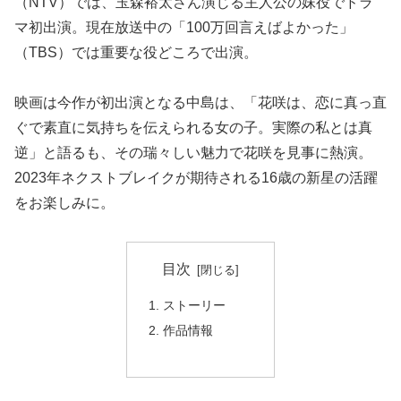
（NTV）では、⽟森裕太さん演じる主⼈公の妹役でドラ
マ初出演。現在放送中の「100万回⾔えばよかった」
（TBS）では重要な役どころで出演。
映画は今作が初出演となる中島は、「花咲は、恋に真っ直
ぐで素直に気持ちを伝えられる⼥の⼦。実際の私とは真
逆」と語るも、その瑞々しい魅⼒で花咲を⾒事に熱演。
2023年ネクストブレイクが期待される16歳の新星の活躍
をお楽しみに。
目次
ストーリー
作品情報