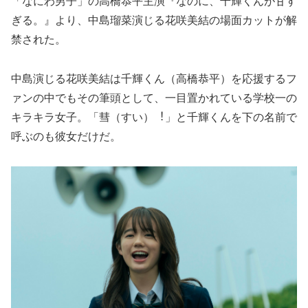
「なにわ男⼦」の⾼橋恭平主演『なのに、千輝くんが⽢す
ぎる。』より、中島瑠菜演じる花咲美結の場⾯カットが解
禁された。
中島演じる花咲美結は千輝くん（⾼橋恭平）を応援するフ
ァンの中でもその筆頭として、⼀⽬置かれている学校⼀の
キラキラ⼥⼦。「彗（すい）︕」と千輝くんを下の名前で
呼ぶのも彼⼥だけだ。