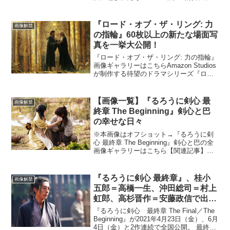
蝶”）の知られざる物語を描く、東映70周
年記念映画『レジェンド＆バタフラ
イ』。脚本を担当する古沢良太のコメン
『ロード・オブ・ザ・リング: 力
画像解禁
トと織田信長と濃姫が...
の指輪』60枚以上の新たな場面写
真を一挙大公開！
『ロード・オブ・ザ・リング: 力の指輪』
画像ギャラリーはこちらAmazon Studios
が制作する待望のドラマシリーズ『ロー
ド・オブ・ザ・リング: 力の指輪』より、
60枚以上もの新たな場面写真が一挙公開
された。『ロード・オブ・ザ・リング:...
【画像一覧】『るろうに剣心 最
画像解禁
終章 The Beginning』剣心と巴
の幸せな日々
※本画像はオフショット→『るろうに剣
心 最終章 The Beginning』剣心と巴の全
画像ギャラリーはこちら【関連記事】佐
藤健・俳優デビュー15周年、挑み続ける
男のこれから 【関連記事】『るろうに剣
心 最終章 The Beginning』...
『るろうに剣心 最終章』、桂小
画像解禁
五郎＝高橋一生、沖田総司＝村上
虹郎、高杉晋作＝安藤政信で出演
決定
『るろうに剣心 最終章 The Final／The
Beginning』が2021年4月23日（金）、6月
4日（金）と2作連続で全国公開。 最終章