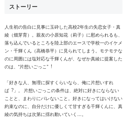
ストーリー
⼈⽣初の告⽩に⾒事に⽟砕した⾼校2年⽣の失恋⼥⼦・真
綾（畑芽育）。親友の⼩原知花（莉⼦）に慰められるも、
落ち込んでいるところを陸上部のエースで学校⼀のイケメ
ン・千輝くん（⾼橋恭平）に⾒られてしまう。モテモテな
のに周囲には塩対応な千輝くんが、なぜか真綾に提案した
のは、“⽚想いごっこ”︕
「好きな⼈、無理に探すくらいなら、俺に⽚想いすれ
ば︖」。 ⽚想いごっこの条件は、絶対に好きにならない
ことと、まわりにバレないこと。好きになってはいけない
約束なのに、⾃分だけに優しくて⽢すぎる千輝くんに、真
綾の気持ちは次第に揺れ動いていく…。