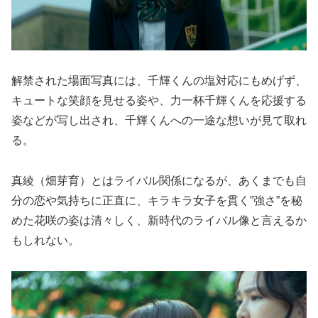
解禁された場⾯写真には、千輝くんの塩対応にもめげず、
キュートな笑顔を⾒せる姿や、⼒⼀杯千輝くんを応援する
姿などが写し出され、千輝くんへの⼀途な想いが⾒て取れ
る。
真綾（畑芽育）とはライバル関係になるが、あくまでも⾃
分の恋や気持ちに正直に、キラキラ⼥⼦を貫く”強さ”を秘
めた花咲の姿は清々しく、新時代のライバル像と⾔えるか
もしれない。