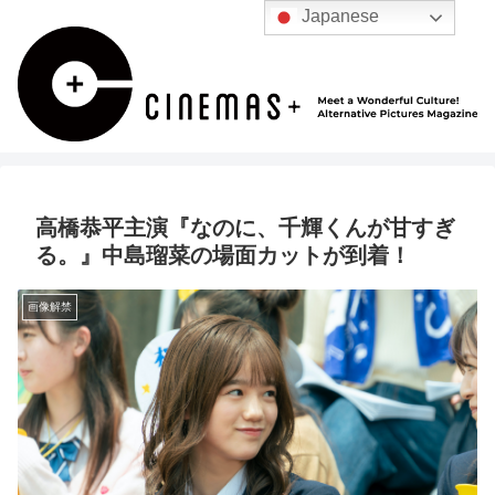
Japanese
⾼橋恭平主演『なのに、千輝くんが⽢すぎ
る。』中島瑠菜の場⾯カットが到着！
画像解禁