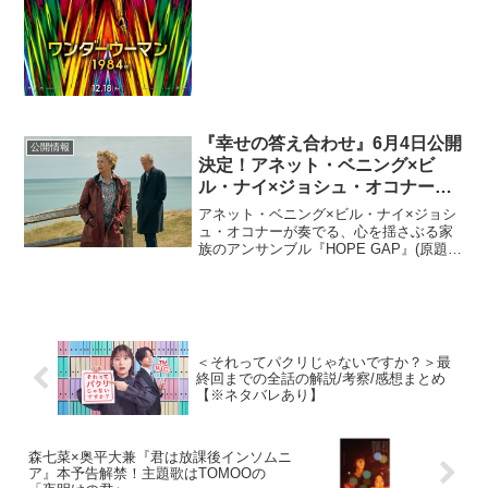
CEO ジェイソン・カイラーは以下のコ
メントを...
『幸せの答え合わせ』6月4日公開
公開情報
決定！アネット・ベニング×ビ
ル・ナイ×ジョシュ・オコナーが
家族に
アネット・ベニング×ビル・ナイ×ジョシ
ュ・オコナーが奏でる、心を揺さぶる家
族のアンサンブル『HOPE GAP』(原題)
が、邦題『幸せの答え合わせ』として6月
4日(金)より公開決定。メイン写真が解禁
された。本作では、アネット・ベニング
とビル・...
＜それってパクリじゃないですか？＞最
終回までの全話の解説/考察/感想まとめ
【※ネタバレあり】
森七菜×奥平大兼『君は放課後インソムニ
ア』本予告解禁！主題歌はTOMOOの