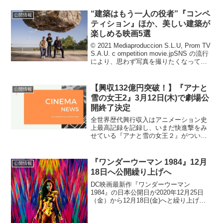
“建築はもう一人の役者”『コンペ
公開情報
ティション』ほか、美しい建築が
楽しめる映画5選
© 2021 Mediaproduccion S.L.U, Prom TV
S.A.U. c ompetition movie.jpSNS の流行
により、思わず写真を撮りたくなってし
まう見た目麗しい建築や、おしゃれな空
間で過ごせる場所に人気...
【興収132億円突破！】『アナと
公開情報
雪の女王2』3月12日(木)で劇場公
開終了決定
全世界歴代興行収入はアニメーション史
上最高記録を記録し、いまだ快進撃をみ
せている『アナと雪の女王２』がついに
2020年3月12日（木）をもって全国の劇
場での公開を終了することが決定した。
公開から約3か月経ち、2月16日（日）ま
『ワンダーウーマン 1984』12月
公開情報
でに興行収入は...
18日へ公開繰り上げへ
DC映画最新作『ワンダーウーマン
1984』の日本公開日が2020年12月25日
（金）から12月18日(金)へと繰り上げと
なった。これは全米公開よりも1週間先駆
けての公開となる。ワーナーメディア