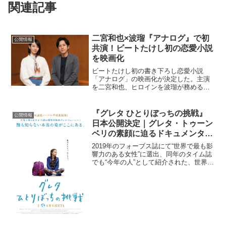
関連記事
二宮和也×波瑠『アナログ』で初
公開情報
共演！ビートたけし初の恋愛小説
を映画化
ビートたけし初の書き下ろし恋愛小説
「アナログ」の映画化が決定した。主演
を二宮和也、ヒロインを波瑠が務める。
公開は2023年秋を予定している。原作
は、ビートたけしが70歳にして初めて書
き上げた恋愛小説「アナログ」。全てが
『グレタ ひとりぼっちの挑戦』
公開情報
デジタル化されている世...
日本公開決定｜グレタ・トゥーン
ベリの素顔に迫るドキュメンタリ
ー
2019年のフォーブス誌にて“世界で最も影
響力のある女性”に選出、同年のタイム誌
でも“今年の人”として紹介された、世界で
もっとも有名な若き環境活動家グレタ・
トゥーンベリの素顔に迫ったドキュメン
タリー映画『グレタ ひとりぼっちの挑
戦』(原題：...