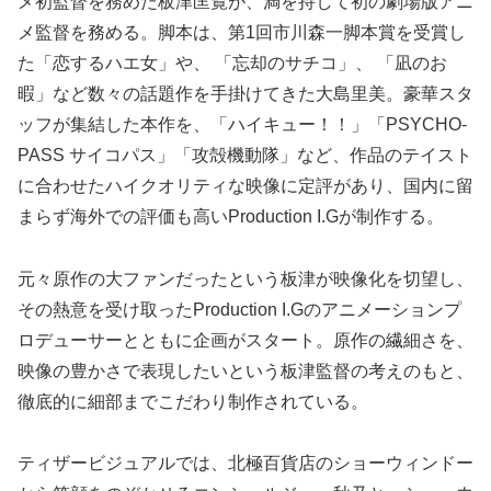
メ初監督を務めた板津匡覧が、満を持して初の劇場版アニ
メ監督を務める。脚本は、第1回市川森一脚本賞を受賞し
た「恋するハエ女」や、 「忘却のサチコ」、 「凪のお
暇」など数々の話題作を手掛けてきた大島里美。豪華スタ
ッフが集結した本作を、「ハイキュー！！」「PSYCHO-
PASS サイコパス」「攻殻機動隊」など、作品のテイスト
に合わせたハイクオリティな映像に定評があり、国内に留
まらず海外での評価も高いProduction I.Gが制作する。
元々原作の大ファンだったという板津が映像化を切望し、
その熱意を受け取ったProduction I.Gのアニメーションプ
ロデューサーとともに企画がスタート。原作の繊細さを、
映像の豊かさで表現したいという板津監督の考えのもと、
徹底的に細部までこだわり制作されている。
ティザービジュアルでは、北極百貨店のショーウィンドー