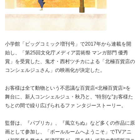
小学館「ビッグコミック増刊号」で2017年から連載を開
始し、「第25回文化庁メディア芸術祭 マンガ部門 優秀
賞」を受賞した、鬼才・西村ツチカによる「北極百貨店の
コンシェルジュさん」の映画化が決定した。
お客様は全て動物という不思議な百貨店<北極百貨店>を
舞台に、新人コンシェルジュ・秋乃と、“特別な”お客様た
ちとの間で繰り広げられるファ ンタジーストーリー。
監督は、『パプリカ』、『風立ちぬ』など多くの作品に原
画として参加し、「ボールルームへようこそ」でTVアニ