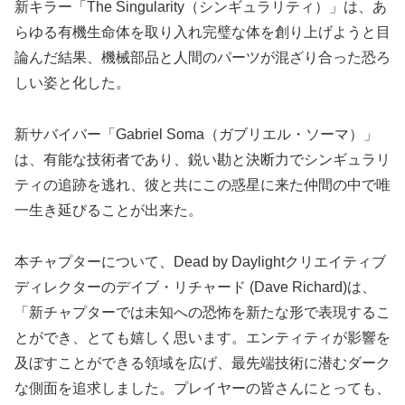
新キラー「The Singularity（シンギュラリティ）」は、あ
らゆる有機生命体を取り入れ完璧な体を創り上げようと目
論んだ結果、機械部品と人間のパーツが混ざり合った恐ろ
しい姿と化した。
新サバイバー「Gabriel Soma（ガブリエル・ソーマ）」
は、有能な技術者であり、鋭い勘と決断力でシンギュラリ
ティの追跡を逃れ、彼と共にこの惑星に来た仲間の中で唯
一生き延びることが出来た。
本チャプターについて、Dead by Daylightクリエイティブ
ディレクターのデイブ・リチャード (Dave Richard)は、
「新チャプターでは未知への恐怖を新たな形で表現するこ
とができ、とても嬉しく思います。エンティティが影響を
及ぼすことができる領域を広げ、最先端技術に潜むダーク
な側面を追求しました。プレイヤーの皆さんにとっても、