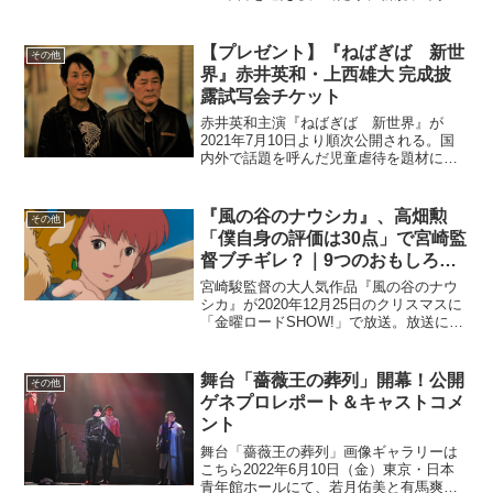
ー・カメラマンの公募を実施します。
2021年11月にサイトそのもの、ロゴデザ
イン、ライターの大規模採用などを実施
【プレゼント】『ねばぎば 新世
その他
し生...
界』赤井英和・上西雄大 完成披
露試写会チケット
赤井英和主演『ねばぎば 新世界』が
2021年7月10日より順次公開される。国
内外で話題を呼んだ児童虐待を題材にし
た映画「ひとくず」の上西雄大監督の最
新作で、大阪・新世界が舞台。かつての
大映映画、勝新太郎・田宮二郎の「悪
『風の谷のナウシカ』、高畑勲
その他
名」シリーズを彷彿とさ...
「僕自身の評価は30点」で宮崎監
督ブチギレ？｜9つのおもしろエ
ピソード
宮崎駿監督の大人気作品『風の谷のナウ
シカ』が2020年12月25日のクリスマスに
「金曜ロードSHOW!」で放送。放送に合
わせて、cinemas PLUSで今まで掲載して
きた記事からの内容を中心に『風の谷の
ナウシカ』のおもしろエピソードを10...
舞台「薔薇王の葬列」開幕！公開
その他
ゲネプロレポート＆キャストコメ
ント
舞台「薔薇王の葬列」画像ギャラリーは
こちら2022年6月10日（金）東京・日本
青年館ホールにて、若月佑美と有馬爽人