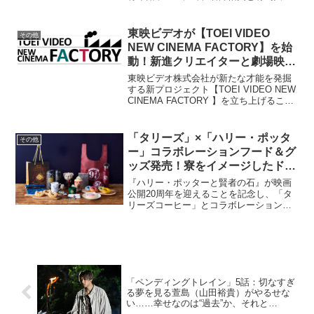
がWキャストを務める舞台「薔薇王の葬
列」が開幕。初日直前に公開ゲネプロが
開催された。ウィリアム・シェイクスピ
東映ビデオが【TOEI VIDEO
その他
ア『ヘンリー六世』...
NEW CINEMA FACTORY】を始
動！新進クリエイターと劇場映画
を作り上げる新プロジェクト
東映ビデオ株式会社が新たな才能を発掘
する新プロジェクト【TOEI VIDEO NEW
CINEMA FACTORY 】を立ち上げること
が分かった。【TOEI VIDEO NEW
CINEMA FACTORY 】は、東映ビデオが
培ってきた制作...
「タリーズ」×「ハリー・ポッタ
その他
ー」コラボレーションフード＆グ
ッズ発売！寮をイメージしたドー
ナツも登場
『ハリー・ポッターと賢者の石』が映画
公開20周年を迎えることを記念し、「タ
リーズコーヒー」とコラボレーション。
11月26日（⾦）よりコラボレーションし
たフード・お菓子を発売、同日より全国
のタリーズコーヒーでコラボレーション
グッズの発売も開始...
「ペンディングトレイン」5話：切なすぎ
る夢を見る萱島（山田裕貴）がやるせな
い……幸せなのは“過去”か、それと
も“今”か