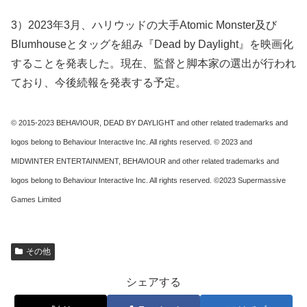
3）2023年3月、ハリウッドの大手Atomic Monster及び
Blumhouseとタッグを組み『Dead by Daylight』を映画化
することを発表した。現在、監督と脚本家の選出が行われ
ており、今後続報を発表する予定。
© 2015-2023 BEHAVIOUR, DEAD BY DAYLIGHT and other related trademarks and
logos belong to Behaviour Interactive Inc. All rights reserved. © 2023 and
MIDWINTER ENTERTAINMENT, BEHAVIOUR and other related trademarks and
logos belong to Behaviour Interactive Inc. All rights reserved. ©2023 Supermassive
Games Limited
その他
シェアする